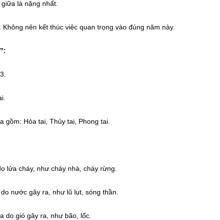
giữa là nặng nhất.
:
Không nên kết thúc việc quan trọng vào đúng năm này.
”:
3.
i.
ọa gồm: Hỏa tai, Thủy tai, Phong tai.
do lửa cháy, như cháy nhà, cháy rừng.
 do nước gây ra, như lũ lụt, sóng thần.
ọa do gió gây ra, như bão, lốc.