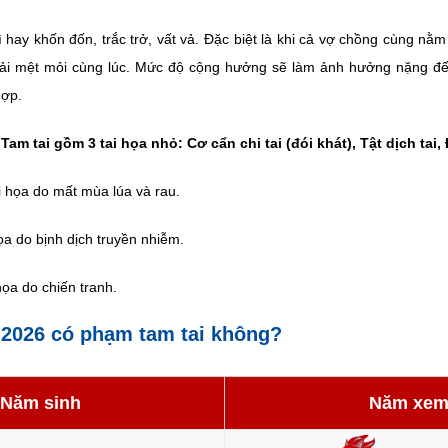
ì hay khốn đốn, trắc trở, vất vả. Đặc biệt là khi cả vợ chồng cùng nằm
hải mệt mỏi cùng lúc. Mức độ cộng hưởng sẽ làm ảnh hưởng nặng đế
hợp.
Tam tai gồm 3 tai họa nhỏ: Cơ cẩn chi tai (đói khát), Tật dịch tai, 
ai họa do mất mùa lúa và rau.
 họa do bịnh dịch truyền nhiễm.
 họa do chiến tranh.
2026 có phạm tam tai không?
Năm sinh
Năm xe