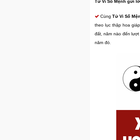
Tử Vi Số Mệnh gửi lờ
Cùng
Tử Vi Số Mệ
theo lục thập hoa giáp
đất, năm nào đến lượt 
năm đó.