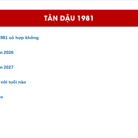
TÂN DẬU 1981
981 có hợp không
m 2026
m 2027
với tuổi nào
ào