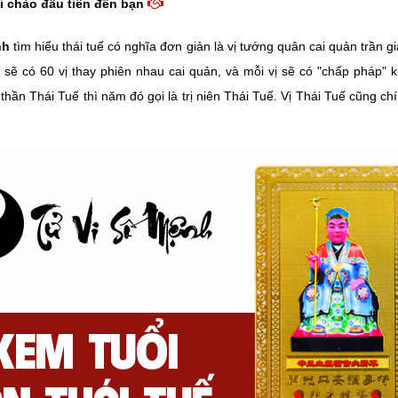
i chào đầu tiên đến bạn
nh
tìm hiểu thái tuế có nghĩa đơn giản là vị tướng quân cai quản trần 
 sẽ có 60 vị thay phiên nhau cai quản, và mỗi vị sẽ có "chấp pháp" 
thần Thái Tuế thì năm đó gọi là trị niên Thái Tuế. Vị Thái Tuế cũng c