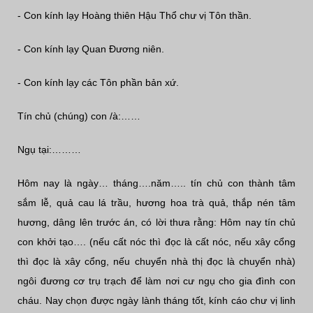
- Con kính lạy Hoàng thiên Hậu Thổ chư vị Tôn thần.
- Con kính lạy Quan Đương niên.
- Con kính lạy các Tôn phần bản xứ.
Tín chủ (chúng) con /à:……
Ngụ tại:………
Hôm nay là ngày… tháng….năm….. tín chủ con thành tâm
sắm lễ, quả cau lá trầu, hương hoa trà quả, thắp nén tâm
hương, dâng lên trước án, có lời thưa rằng: Hôm nay tín chủ
con khởi tạo…. (nếu cất nóc thì đọc là cất nóc, nếu xây cổng
thì đọc là xây cổng, nếu chuyển nhà thị đọc là chuyển nhà)
ngôi đương cơ trụ trạch để làm nơi cư ngụ cho gia đình con
cháu. Nay chọn được ngày lành tháng tốt, kính cáo chư vị linh