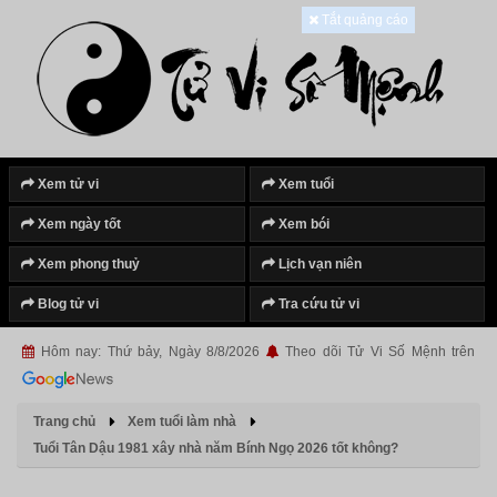
Tắt quảng cáo
Xem tử vi
Xem tuổi
Xem ngày tốt
Xem bói
Xem phong thuỷ
Lịch vạn niên
Blog tử vi
Tra cứu tử vi
Hôm nay: Thứ bảy, Ngày 8/8/2026
Theo dõi Tử Vi Số Mệnh trên
Trang chủ
Xem tuổi làm nhà
Tuổi Tân Dậu 1981 xây nhà năm Bính Ngọ 2026 tốt không?