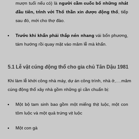
mượn tuổi nếu có) là
người cầm cuốc bổ những nhát
đầu tiên, trình với Thổ thần xin được động thổ
, tiếp
sau đó, mới cho thợ đào.
Trước khi khấn phải thắp nén nhang
vái bốn phương,
tám hướng rồi quay mặt vào mâm lễ mà khấn.
5.1 Lễ vật cúng động thổ cho gia chủ Tân Dậu 1981
Khi làm lễ khởi công nhà máy, dự án công trình, nhà ở,….mâm
cúng động thổ xây nhà gồm những gì cần chuẩn bị:
Một bộ tam sinh bao gồm một miếng thịt luộc, một con
tôm luộc và một quả trứng vịt luộc
Một con gà