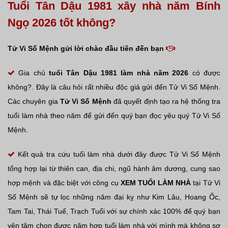
Tuổi Tân Dậu 1981 xây nhà năm Bính
Ngọ 2026 tốt không?
Tử Vi Số Mệnh gửi lời chào đầu tiên đến bạn
Gia chủ
tuổi Tân Dậu
1981 làm nhà năm 2026
có được
không?. Đây là câu hỏi rất nhiều độc giả gửi đến Tử Vi Số Mệnh.
Các chuyên gia
Tử Vi Số Mệnh
đã quyết định tạo ra hệ thống tra
tuổi làm nhà theo năm để gửi đến quý bạn đọc yêu quý Tử Vi Số
Mệnh.
Kết quả tra cứu tuổi làm nhà dưới đây được Tử Vi Số Mệnh
tổng hợp lại từ thiên can, địa chi, ngũ hành âm dương, cung sao
hợp mệnh và đặc biệt với công cụ
XEM TUỔI LÀM NHÀ
tại Tử Vi
Số Mệnh sẽ tự lọc những năm đại kỵ như Kim Lâu, Hoang Ốc,
Tam Tai, Thái Tuế, Trạch Tuổi với sự chính xác 100% để quý bạn
yên tâm chọn được năm hợp tuổi làm nhà với mình mà không sợ