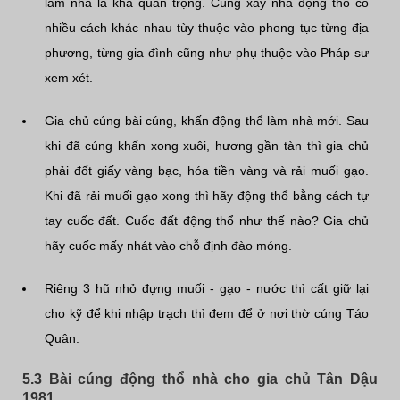
làm nhà là khá quan trọng. Cúng xây nhà động thổ có
nhiều cách khác nhau tùy thuộc vào phong tục từng địa
phương, từng gia đình cũng như phụ thuộc vào Pháp sư
xem xét.
Gia chủ cúng bài cúng, khấn động thổ làm nhà mới. Sau
khi đã cúng khấn xong xuôi, hương gần tàn thì gia chủ
phải đốt giấy vàng bạc, hóa tiền vàng và rải muối gạo.
Khi đã rải muối gạo xong thì hãy động thổ bằng cách tự
tay cuốc đất. Cuốc đất động thổ như thế nào? Gia chủ
hãy cuốc mấy nhát vào chỗ định đào móng.
Riêng 3 hũ nhỏ đựng muối - gạo - nước thì cất giữ lại
cho kỹ để khi nhập trạch thì đem để ở nơi thờ cúng Táo
Quân.
5.3 Bài cúng động thổ nhà cho gia chủ Tân Dậu
1981