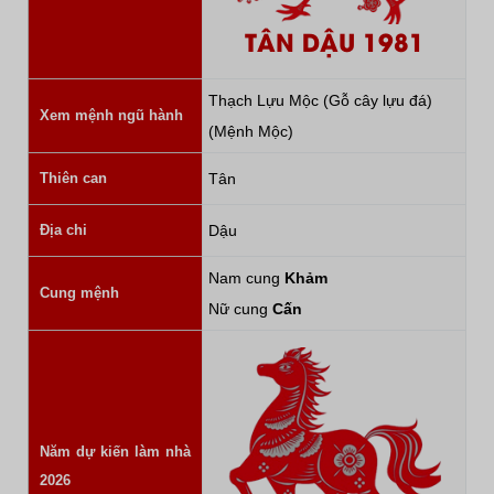
TÂN DẬU 1981
Thạch Lựu Mộc (Gỗ cây lựu đá)
Xem mệnh ngũ hành
(Mệnh Mộc)
Thiên can
Tân
Địa chi
Dậu
Nam cung
Khảm
Cung mệnh
Nữ cung
Cấn
Năm dự kiến làm nhà
2026