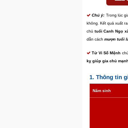
Chú ý:
Trong lúc g
không. Kết quả xuất ra
chủ
tuổi Canh Ngọ xâ
dẫn cách
mượn tuổi 
Tử Vi Số Mệnh
chú
kỵ giúp gia chủ mạnh
1. Thông tin 
Năm sinh