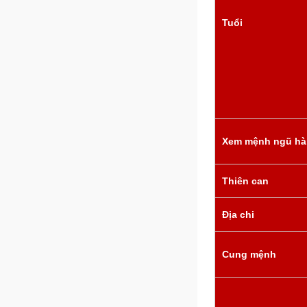
Tuổi
Xem mệnh ngũ h
Thiên can
Địa chi
Cung mệnh