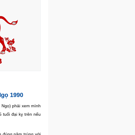
3
Ngọ 1990
nh Ngọ) phải xem mình
 tuổi đại kỵ trên nếu
 đúng năm trùng với