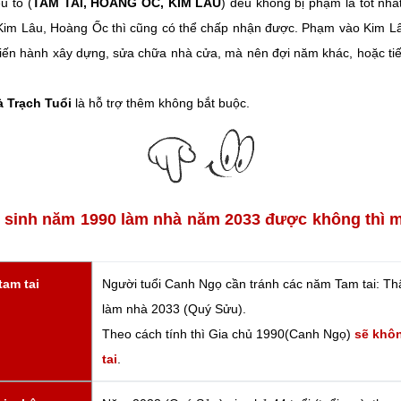
u tố (
TAM TAI, HOANG ỐC, KIM LÂU
) đều không bị phạm là tốt nh
im Lâu, Hoàng Ốc thì cũng có thể chấp nhận được. Phạm vào Kim L
 tiến hành xây dựng, sửa chữa nhà cửa, mà nên đợi năm khác, hoặc ti
à Trạch Tuổi
là hỗ trợ thêm không bắt buộc.
n sinh năm 1990 làm nhà năm 2033 được không thì 
tam tai
Người tuổi Canh Ngọ cần tránh các năm Tam tai: Th
làm nhà 2033 (Quý Sửu).
Theo cách tính thì Gia chủ 1990(Canh Ngọ)
sẽ khô
tai
.