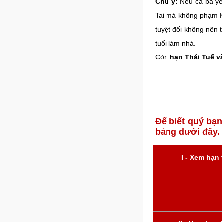
Chú ý:
Nếu cả ba yế
Tai mà không phạm K
tuyệt đối không nên
tuổi làm nhà.
Còn
hạn Thái Tuế v
Để biết quý bạ
bảng dưới đây.
I - Xem hạn 