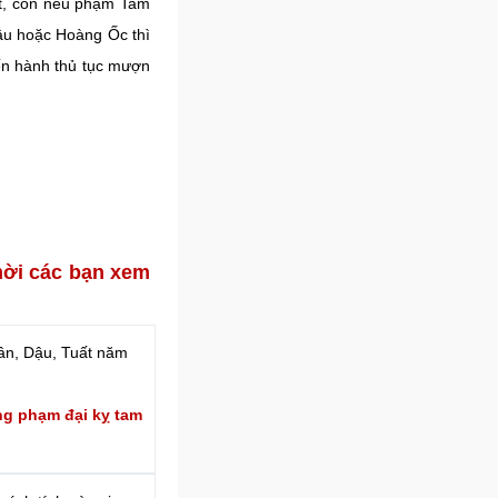
ất, còn nếu phạm Tam
âu hoặc Hoàng Ốc thì
ến hành thủ tục mượn
mời các bạn xem
ân, Dậu, Tuất năm
ng phạm đại kỵ tam