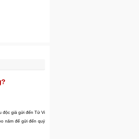
g?
u độc giả gửi đến Tử Vi
heo năm để gửi đến quý