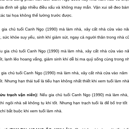
 gia đình sẽ gặp nhiều điều xấu và không may mắn. Vận xui sẽ đeo bám
các tai họa không thể lường trước được.
gia chủ tuổi Canh Ngọ (1990) mà làm nhà, xây cất nhà cửa vào nă
 sức khỏe suy yếu, sinh khí giảm sút, ngay cả người thân trong nhà cũn
 gia chủ tuổi Canh Ngọ (1990) mà làm nhà, xây cất nhà cửa vào n
t, lạnh lẽo hoang vắng, giảm sinh khí dễ bị ma quỷ sống cùng trong n
gia chủ tuổi Canh Ngọ (1990) mà làm nhà, xây cất nhà cửa vào năm h
. Nhưng hạn thái tuế là tiểu hạn không nhất thiết khi xem tuổi làm nhà
ửu trạch vận niên):
Nếu gia chủ tuổi Canh Ngọ (1990) mà làm nhà,
hì ngôi nhà sẽ không tụ khí tốt. Nhưng hạn trạch tuổi là để bổ trợ tốt
 chí bắt buộc khi xem tuổi làm nhà.