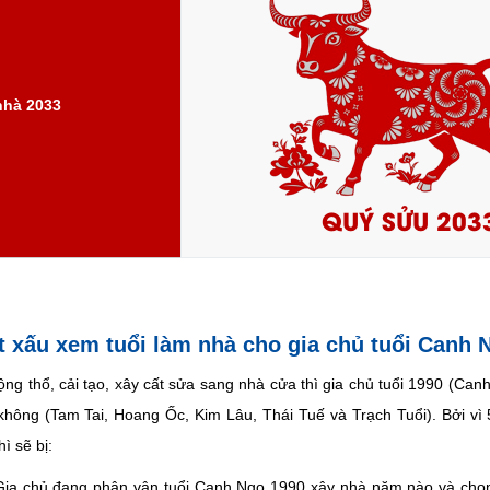
nhà 2033
QUÝ SỬU 203
tốt xấu xem tuổi làm nhà cho gia chủ tuổi Canh 
ộng thổ, cải tạo, xây cất sửa sang nhà cửa thì gia chủ tuổi 1990 (Ca
không (Tam Tai, Hoang Ốc, Kim Lâu, Thái Tuế và Trạch Tuổi). Bởi vì 5
ì sẽ bị:
ia chủ đang phân vân tuổi Canh Ngọ 1990 xây nhà năm nào và chọn