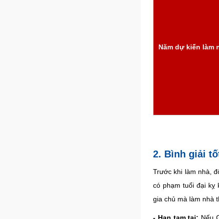
Năm dự kiến làm 
2. Bình giải 
Trước khi làm nhà, đ
có phạm tuổi đại kỵ 
gia chủ mà làm nhà th
- Hạn tam tai:
Nếu G