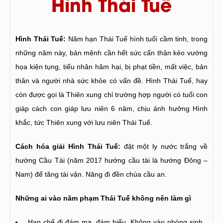
Hình Thái Tuế
Hình Thái Tuế:
Năm hạn Thái Tuế hình tuổi cầm tinh, trong
những năm này, bản mệnh cần hết sức cẩn thận kẻo vướng
họa kiện tụng, tiểu nhân hãm hại, bị phạt tiền, mất việc, bản
thân và người nhà sức khỏe có vấn đề. Hình Thái Tuế, hay
còn được gọi là Thiên xung chỉ trường hợp người có tuổi con
giáp cách con giáp lưu niên 6 năm, chịu ảnh hưởng Hình
khắc, tức Thiên xung với lưu niên Thái Tuế.
Cách hóa giải Hình Thái Tuế:
đặt một ly nước trắng về
hường Cầu Tài (năm 2017 hướng cầu tài là hướng Đông –
Nam) để tăng tài vận. Năng đi đền chùa cầu an.
Những ai vào năm phạm Thái Tuế không nên làm gì
Hạn chế đi đám ma, đám hiếu. Không vào phòng sinh