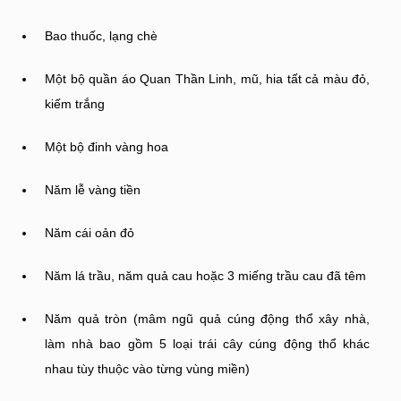
Bao thuốc, lạng chè
Một bộ quần áo Quan Thần Linh, mũ, hia tất cả màu đỏ,
kiếm trắng
Một bộ đinh vàng hoa
Năm lễ vàng tiền
Năm cái oản đỏ
Năm lá trầu, năm quả cau hoặc 3 miếng trầu cau đã têm
Năm quả tròn (mâm ngũ quả cúng động thổ xây nhà,
làm nhà bao gồm 5 loại trái cây cúng động thổ khác
nhau tùy thuộc vào từng vùng miền)