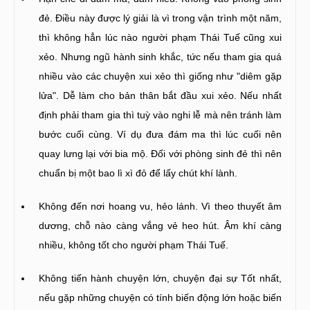
đẻ. Điều này được lý giải là vì trong vận trình một năm,
thì không hẳn lúc nào người phạm Thái Tuế cũng xui
xẻo. Nhưng ngũ hành sinh khắc, tức nếu tham gia quá
nhiều vào các chuyện xui xẻo thì giống như "diêm gặp
lửa". Dễ làm cho bản thân bắt đầu xui xẻo. Nếu nhất
định phải tham gia thì tuỳ vào nghi lễ mà nên tránh làm
bước cuối cùng. Ví dụ đưa đám ma thì lúc cuối nên
quay lưng lại với bia mộ. Đối với phòng sinh đẻ thì nên
chuẩn bị một bao lì xì đỏ để lấy chút khí lành.
Không đến nơi hoang vu, hẻo lánh. Vì theo thuyết âm
dương, chỗ nào càng vắng vẻ heo hút. Âm khí càng
nhiều, không tốt cho người phạm Thái Tuế.
Không tiến hành chuyện lớn, chuyện đại sự Tốt nhất,
nếu gặp những chuyện có tính biến động lớn hoặc biến