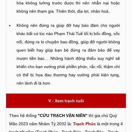
hóa không lường trước được thì nên nhẫn nại hoặc
không nên tham gia. Thiên thời, địa lợi, nhân hoà.
Không nên đứng ra giúp đỡ hay bảo đảm cho người
khác bất cứ lúc nào Phạm Thái Tuế tối kị bốc đồng, xốc
nổi, đứng ra lo chuyện bao đồng, giúp đỡ người không
quen biết hay giúp bạn bè đứng ra đảm bảo để vay
mượn tiền bạc… Những hành động thiếu suy nghĩ sẽ
khiến cho bạn vướng phải phiền phức, rắc rối, thậm chí
có thể bị họa đau thương hay vướng phải kiện tụng,
nên lánh đi là hơn.
V - Xem trạch tuổi
Theo hệ thống
"CỬU TRẠCH VẬN NIÊN"
thì gia chủ Quý
Mão 2023 năm Nhâm Tý 2032 là:
Trạch Phúc
là một trong 4