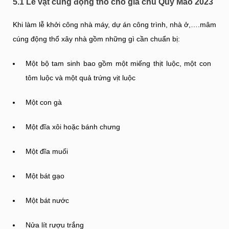
5.1 Lễ vật cúng động thổ cho gia chủ Quý Mão 2023
Khi làm lễ khởi công nhà máy, dự án công trình, nhà ở,….mâm
cúng động thổ xây nhà gồm những gì cần chuẩn bị:
Một bộ tam sinh bao gồm một miếng thịt luộc, một con
tôm luộc và một quả trứng vịt luộc
Một con gà
Một đĩa xôi hoặc bánh chưng
Một đĩa muối
Một bát gạo
Một bát nước
Nửa lít rượu trắng