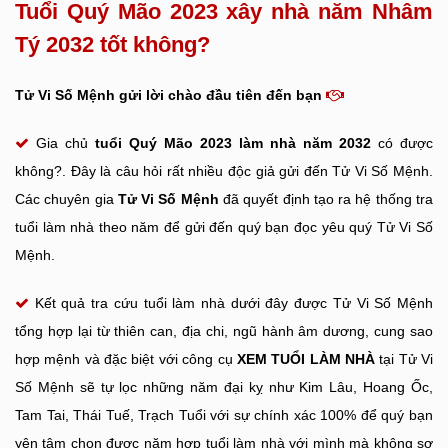
Tuổi Quý Mão 2023 xây nhà năm Nhâm
Tý 2032 tốt không?
Tử Vi Số Mệnh gửi lời chào đầu tiên đến bạn
Gia chủ
tuổi Quý Mão
2023 làm nhà năm 2032
có được
không?. Đây là câu hỏi rất nhiều độc giả gửi đến Tử Vi Số Mệnh.
Các chuyên gia
Tử Vi Số Mệnh
đã quyết định tạo ra hệ thống tra
tuổi làm nhà theo năm để gửi đến quý bạn đọc yêu quý Tử Vi Số
Mệnh.
Kết quả tra cứu tuổi làm nhà dưới đây được Tử Vi Số Mệnh
tổng hợp lại từ thiên can, địa chi, ngũ hành âm dương, cung sao
hợp mệnh và đặc biệt với công cụ
XEM TUỔI LÀM NHÀ
tại Tử Vi
Số Mệnh sẽ tự lọc những năm đại kỵ như Kim Lâu, Hoang Ốc,
Tam Tai, Thái Tuế, Trạch Tuổi với sự chính xác 100% để quý bạn
yên tâm chọn được năm hợp tuổi làm nhà với mình mà không sợ