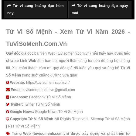
Tử vi cung hoàng đạo hôm
Tử vi cung hoàng đạo ngày
nay
mai
Tử Vi Số Mệnh - Xem Tử Vi Năm 2026 -
TuViSoMenh.Com.Vn
Quý độc giả
đọc bài trên Web (tuvisomenh.com.vn) nếu thấy hay, đừng tiếc
chia sẻ Link Web
đến bạn bè, người thân cùng tra cứu để ủng hộ chúng
tôi. Xin chân thành cảm ơn quý độc giả đã luôn yêu quý và ủng hộ
Tử Vi
Số Mệnh
trong suốt chặng đường vừa qua!
Website:
https://tuvisomenh.com.vn/
Email:
tuvisomenh.com.vn@gmail.com
Facebook:
Facebook Tử Vi Số Mệnh
Twitter:
Twitter Tử Vi Số Mệnh
Google News:
Google News Tử Vi Số Mệnh
Copyright
Tử Vi Số Mệnh
. All Rights Reserved |
Sitemap Tử Vi Số Mệnh
|
Rss Tử Vi Số Mệnh
Trang Web (tuvisomenh.com.vn) được xây dựng và phát triển từ