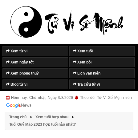
Tắt quảng cáo
Xem tử vi
Xem tuổi
Xem ngày tốt
Xem bói
Xem phong thuỷ
Lịch vạn niên
Blog tử vi
Tra cứu tử vi
Hôm nay: Chủ nhật, Ngày 9/8/2026
Theo dõi Tử Vi Số Mệnh trên
Trang chủ
Xem tuổi hợp nhau
Tuổi Quý Mão 2023 hợp tuổi nào nhất?