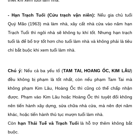
- Hạn Trạch Tuổi (Cửu trạch vận niên):
Nếu gia chủ tuổi
Quý Mão (1963) mà làm nhà, xây cất nhà cửa vào năm hạn
Trạch Tuổi thì ngôi nhà sẽ không tụ khí tốt. Nhưng hạn trạch
tuổi là để bổ trợ tốt hơn cho tuổi làm nhà và không phải là tiêu
chí bắt buộc khi xem tuổi làm nhà.
Chú ý:
Nếu cả ba yếu tố (
TAM TAI, HOANG ỐC, KIM LÂU
)
đều không bị phạm là tốt nhất, còn nếu phạm Tam Tai mà
không phạm Kim Lâu, Hoàng Ốc thì cũng có thể chấp nhận
được. Phạm vào Kim Lâu hoặc Hoàng Ốc thì tuyệt đối không
nên tiến hành xây dựng, sửa chữa nhà cửa, mà nên đợi năm
khác, hoặc tiến hành thủ tục mượn tuổi làm nhà.
Còn
hạn Thái Tuế và Trạch Tuổi
là hỗ trợ thêm không bắt
buộc.