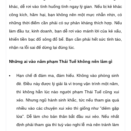
khác, dễ rơi vào tình huống tình ngay lý gian. Nếu bị kẻ khác
công kích, hãm hại, bạn không nên một mực nhẫn nhịn, có
những thời điểm cần phải có sự phản kháng thích hợp. Nếu
làm đầu tư, kinh doanh, bạn dễ rơi vào mánh lới của kẻ xấu,
khiến tiền bạc đổ sông đổ bể. Bạn cần phải hết sức tỉnh táo,
nhận ra lỗi sai để dừng lại đúng lúc.
Những ai vào năm phạm Thái Tuế không nên làm gì
Hạn chế đi đám ma, đám hiếu. Không vào phòng sinh
đẻ. Điều này được lý giải là vì trong vận trình một năm,
thì không hẳn lúc nào người phạm Thái Tuế cũng xui
xẻo. Nhưng ngũ hành sinh khắc, tức nếu tham gia quá
nhiều vào các chuyện xui xẻo thì giống như "diêm gặp
lửa". Dễ làm cho bản thân bắt đầu xui xẻo. Nếu nhất
định phải tham gia thì tuỳ vào nghi lễ mà nên tránh làm