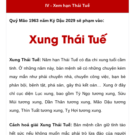
IV - Xem hạn Thái Tuế
Quý Mão 1963 năm Kỷ Dậu 2029 sẽ phạm vào:
Xung Thái Tuế
Xung Thái Tuế:
Năm hạn Thái Tuế có địa chi xung tuổi cầm
tinh. Ở những năm này, bản mệnh sẽ có những chuyện kém
may mắn như phải chuyển nhà, chuyển công việc, bạn bè
phản bội, bệnh tật, phá sản, gây thù kết oán… Xung ở đây
chỉ cục diện Lục xung, bao gồm Tý Ngọ tương xung, Sửu
Mùi tương xung, Dần Thân tương xung, Mão Dậu tương
xung, Thìn Tuất tương xung, Tỵ Hợi tương xung.
Cách hoá giải Xung Thái Tuế:
Bản mệnh cần giữ tỉnh táo
hết sức nếu không muốn mắc phải trò lừa đảo của người