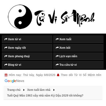
Tắt quảng cáo
Xem tử vi
Xem tuổi
Xem ngày tốt
Xem bói
Xem phong thuỷ
Lịch vạn niên
Blog tử vi
Tra cứu tử vi
Hôm nay: Thứ bảy, Ngày 8/8/2026
Theo dõi Tử Vi Số Mệnh trên
Trang chủ
Xem tuổi làm nhà
Tuổi Quý Mão 1963 xây nhà năm Kỷ Dậu 2029 tốt không?