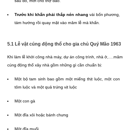
sau đó, mới cho thợ đào.
Trước khi khấn phải thắp nén nhang
vái bốn phương,
tám hướng rồi quay mặt vào mâm lễ mà khấn.
5.1 Lễ vật cúng động thổ cho gia chủ Quý Mão 1963
Khi làm lễ khởi công nhà máy, dự án công trình, nhà ở,….mâm
cúng động thổ xây nhà gồm những gì cần chuẩn bị:
Một bộ tam sinh bao gồm một miếng thịt luộc, một con
tôm luộc và một quả trứng vịt luộc
Một con gà
Một đĩa xôi hoặc bánh chưng
Một đĩa muối