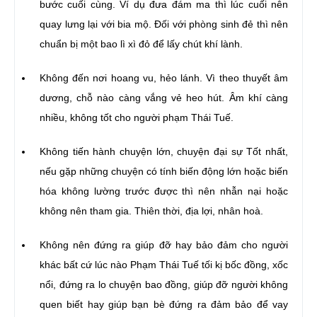
bước cuối cùng. Ví dụ đưa đám ma thì lúc cuối nên
quay lưng lại với bia mộ. Đối với phòng sinh đẻ thì nên
chuẩn bị một bao lì xì đỏ để lấy chút khí lành.
Không đến nơi hoang vu, hẻo lánh. Vì theo thuyết âm
dương, chỗ nào càng vắng vẻ heo hút. Âm khí càng
nhiều, không tốt cho người phạm Thái Tuế.
Không tiến hành chuyện lớn, chuyện đại sự Tốt nhất,
nếu gặp những chuyện có tính biến động lớn hoặc biến
hóa không lường trước được thì nên nhẫn nại hoặc
không nên tham gia. Thiên thời, địa lợi, nhân hoà.
Không nên đứng ra giúp đỡ hay bảo đảm cho người
khác bất cứ lúc nào Phạm Thái Tuế tối kị bốc đồng, xốc
nổi, đứng ra lo chuyện bao đồng, giúp đỡ người không
quen biết hay giúp bạn bè đứng ra đảm bảo để vay