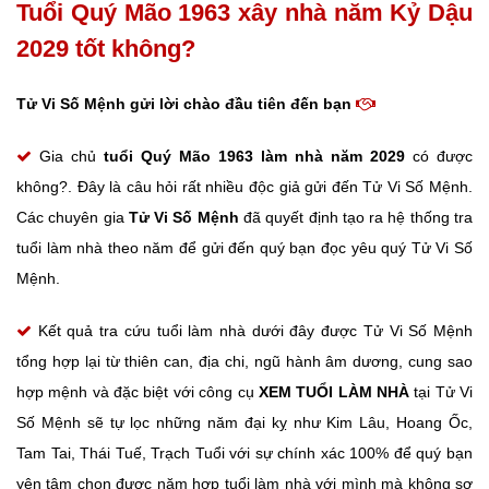
Tuổi Quý Mão 1963 xây nhà năm Kỷ Dậu
2029 tốt không?
Tử Vi Số Mệnh gửi lời chào đầu tiên đến bạn
Gia chủ
tuổi Quý Mão
1963 làm nhà năm 2029
có được
không?. Đây là câu hỏi rất nhiều độc giả gửi đến Tử Vi Số Mệnh.
Các chuyên gia
Tử Vi Số Mệnh
đã quyết định tạo ra hệ thống tra
tuổi làm nhà theo năm để gửi đến quý bạn đọc yêu quý Tử Vi Số
Mệnh.
Kết quả tra cứu tuổi làm nhà dưới đây được Tử Vi Số Mệnh
tổng hợp lại từ thiên can, địa chi, ngũ hành âm dương, cung sao
hợp mệnh và đặc biệt với công cụ
XEM TUỔI LÀM NHÀ
tại Tử Vi
Số Mệnh sẽ tự lọc những năm đại kỵ như Kim Lâu, Hoang Ốc,
Tam Tai, Thái Tuế, Trạch Tuổi với sự chính xác 100% để quý bạn
yên tâm chọn được năm hợp tuổi làm nhà với mình mà không sợ