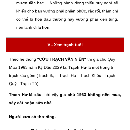
mượn tiền bạc… Những hành động thiếu suy nghĩ sẽ
khiến cho bạn vướng phải phiền phức, rắc rối, thậm chí
có thể bị họa đau thương hay vướng phải kiện tụng,
nên lánh đi là hơn.
V - Xem trạch tuổi
Theo hệ thống
"CỬU TRẠCH VẬN NIÊN"
thì gia chủ Quý
Mão 1963 năm Kỷ Dậu 2029 là:
Trạch Hư
là một trong 5
trạch xấu gồm (Trạch Bại - Trạch Hư - Trạch Khốc - Trạch
Quỷ - Trạch Tử).
Trạch Hư là xấu
, bởi vậy
gia chủ 1963 không nên mua,
xây cất hoặc sửa nhà
.
Người xưa có thơ rằng: