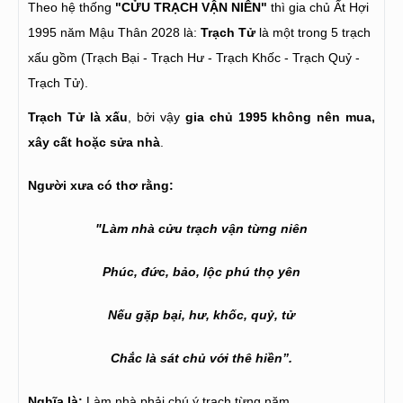
Theo hệ thống
"CỬU TRẠCH VẬN NIÊN"
thì gia chủ Ất Hợi
1995 năm Mậu Thân 2028 là:
Trạch Tử
là một trong 5 trạch
xấu gồm (Trạch Bại - Trạch Hư - Trạch Khốc - Trạch Quỷ -
Trạch Tử).
Trạch Tử là xấu
, bởi vậy
gia chủ 1995 không nên mua,
xây cất hoặc sửa nhà
.
Người xưa có thơ rằng:
"Làm nhà cửu trạch vận từng niên
Phúc, đức, bảo, lộc phú thọ yên
Nếu gặp bại, hư, khốc, quỷ, tử
Chắc là sát chủ với thê hiền”.
Nghĩa là:
Làm nhà phải chú ý trạch từng năm.