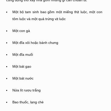
cúng động thổ xây nhà gồm những gì cần chuẩn bị:
Một bộ tam sinh bao gồm một miếng thịt luộc, một con
tôm luộc và một quả trứng vịt luộc
Một con gà
Một đĩa xôi hoặc bánh chưng
Một đĩa muối
Một bát gạo
Một bát nước
Nửa lít rượu trắng
Bao thuốc, lạng chè