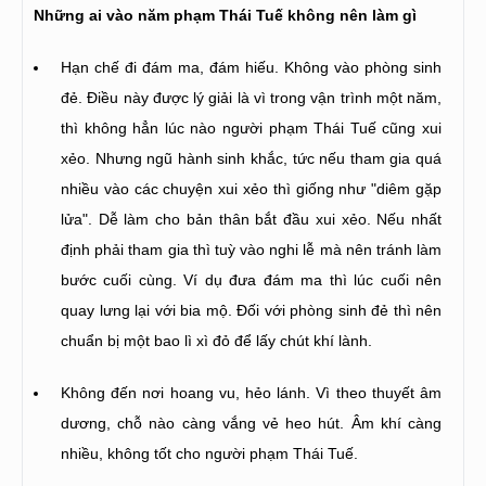
Những ai vào năm phạm Thái Tuế không nên làm gì
Hạn chế đi đám ma, đám hiếu. Không vào phòng sinh
đẻ. Điều này được lý giải là vì trong vận trình một năm,
thì không hẳn lúc nào người phạm Thái Tuế cũng xui
xẻo. Nhưng ngũ hành sinh khắc, tức nếu tham gia quá
nhiều vào các chuyện xui xẻo thì giống như "diêm gặp
lửa". Dễ làm cho bản thân bắt đầu xui xẻo. Nếu nhất
định phải tham gia thì tuỳ vào nghi lễ mà nên tránh làm
bước cuối cùng. Ví dụ đưa đám ma thì lúc cuối nên
quay lưng lại với bia mộ. Đối với phòng sinh đẻ thì nên
chuẩn bị một bao lì xì đỏ để lấy chút khí lành.
Không đến nơi hoang vu, hẻo lánh. Vì theo thuyết âm
dương, chỗ nào càng vắng vẻ heo hút. Âm khí càng
nhiều, không tốt cho người phạm Thái Tuế.