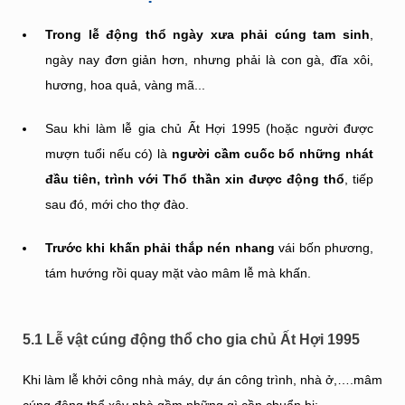
Trong lễ động thổ ngày xưa phải cúng tam sinh
,
ngày nay đơn giản hơn, nhưng phải là con gà, đĩa xôi,
hương, hoa quả, vàng mã...
Sau khi làm lễ gia chủ Ất Hợi 1995 (hoặc người được
mượn tuổi nếu có) là
người cầm cuốc bổ những nhát
đầu tiên, trình với Thổ thần xin được động thổ
, tiếp
sau đó, mới cho thợ đào.
Trước khi khấn phải thắp nén nhang
vái bốn phương,
tám hướng rồi quay mặt vào mâm lễ mà khấn.
5.1 Lễ vật cúng động thổ cho gia chủ Ất Hợi 1995
Khi làm lễ khởi công nhà máy, dự án công trình, nhà ở,….mâm