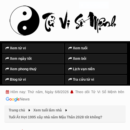
Tắt quảng cáo
Xem tử vi
Xem tuổi
Xem ngày tốt
Xem bói
Xem phong thuỷ
Lịch vạn niên
Blog tử vi
Tra cứu tử vi
Hôm nay: Thứ năm, Ngày 6/8/2026
Theo dõi Tử Vi Số Mệnh trên
Trang chủ
Xem tuổi làm nhà
Tuổi Ất Hợi 1995 xây nhà năm Mậu Thân 2028 tốt không?