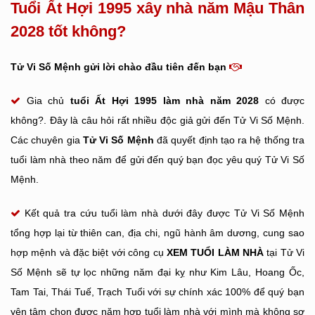
Tuổi Ất Hợi 1995 xây nhà năm Mậu Thân
2028 tốt không?
Tử Vi Số Mệnh gửi lời chào đầu tiên đến bạn
Gia chủ
tuổi Ất Hợi
1995 làm nhà năm 2028
có được
không?. Đây là câu hỏi rất nhiều độc giả gửi đến Tử Vi Số Mệnh.
Các chuyên gia
Tử Vi Số Mệnh
đã quyết định tạo ra hệ thống tra
tuổi làm nhà theo năm để gửi đến quý bạn đọc yêu quý Tử Vi Số
Mệnh.
Kết quả tra cứu tuổi làm nhà dưới đây được Tử Vi Số Mệnh
tổng hợp lại từ thiên can, địa chi, ngũ hành âm dương, cung sao
hợp mệnh và đặc biệt với công cụ
XEM TUỔI LÀM NHÀ
tại Tử Vi
Số Mệnh sẽ tự lọc những năm đại kỵ như Kim Lâu, Hoang Ốc,
Tam Tai, Thái Tuế, Trạch Tuổi với sự chính xác 100% để quý bạn
yên tâm chọn được năm hợp tuổi làm nhà với mình mà không sợ