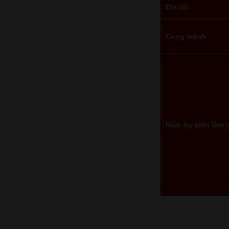
Địa chi
Cung mệnh
Năm dự kiến làm 