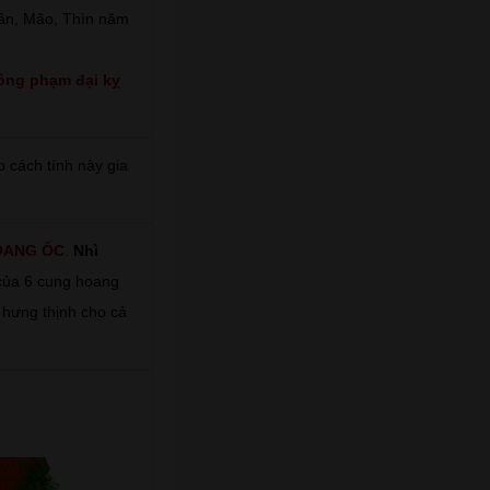
Dần, Mão, Thìn năm
ông phạm đại kỵ
 cách tính này gia
OANG ỐC
.
Nhì
t của 6 cung hoang
 hưng thịnh cho cả