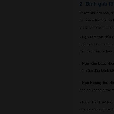
2. Bình giải 
Trước khi làm nhà, đ
có phạm tuổi đại kỵ 
gia chủ mà làm nhà th
- Hạn tam tai:
Nếu G
tuổi hạn Tam Tai thì
gặp các biến cố hay 
- Hạn Kim Lâu:
Nếu 
năm ốm đâu bệnh tật,
- Hạn Hoang ốc:
Nếu
nhà sẽ không được tố
- Hạn Thái Tuế:
Nếu 
nhà sẽ không được tốt