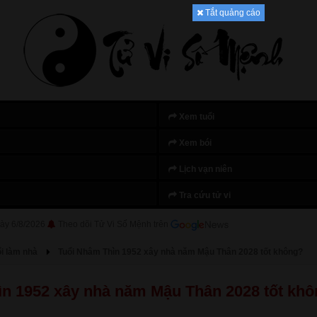
Tắt quảng cáo
Xem tuổi
Xem bói
Lịch vạn niên
Tra cứu tử vi
ày 6/8/2026
Theo dõi Tử Vi Số Mệnh trên
i làm nhà
Tuổi Nhâm Thìn 1952 xây nhà năm Mậu Thân 2028 tốt không?
ìn 1952 xây nhà năm Mậu Thân 2028 tốt kh