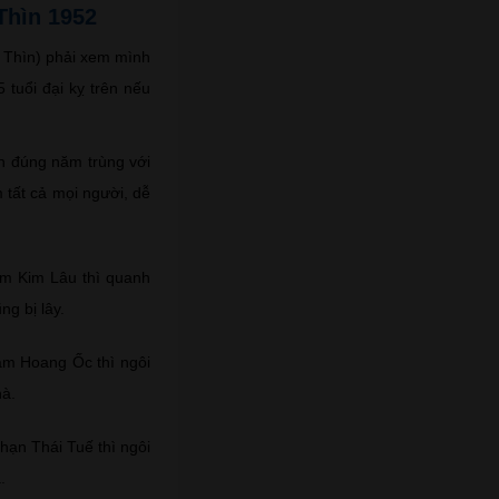
Thìn 1952
m Thìn) phải xem mình
 tuổi đại kỵ trên nếu
 đúng năm trùng với
 tất cả mọi người, dễ
ăm Kim Lâu thì quanh
g bị lây.
ăm Hoang Ốc thì ngôi
hà.
hạn Thái Tuế thì ngôi
.