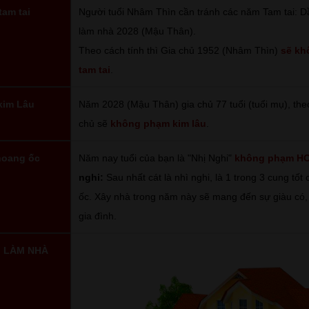
tam tai
Người tuổi Nhâm Thìn cần tránh các năm Tam tai: 
làm nhà 2028 (Mậu Thân).
Theo cách tính thì Gia chủ 1952 (Nhâm Thìn)
sẽ kh
tam tai
.
 kim Lâu
Năm 2028 (Mậu Thân) gia chủ 77 tuổi (tuổi mụ), theo
chủ sẽ
không phạm kim lâu
.
 hoang ốc
Năm nay tuổi của bạn là "Nhị Nghi"
không phạm H
nghi:
Sau nhất cát là nhì nghi, là 1 trong 3 cung tố
ốc. Xây nhà trong năm này sẽ mang đến sự giàu có,
gia đình.
I LÀM NHÀ