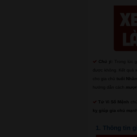
Chú ý:
Trong lúc 
được không. Kết quả xu
cho gia chủ
tuổi Nhâm
hướng dẫn cách
mượn
Tử Vi Số Mệnh
chú
kỵ giúp gia chủ mạnh
1. Thông tin 