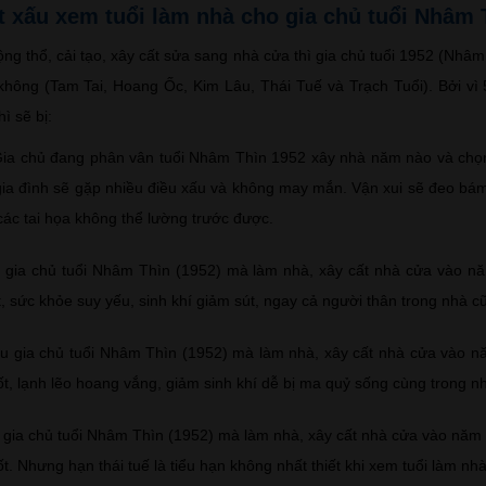
tốt xấu xem tuổi làm nhà cho gia chủ tuổi Nhâm 
ộng thổ, cải tạo, xây cất sửa sang nhà cửa thì gia chủ tuổi 1952 (Nhâ
không (Tam Tai, Hoang Ốc, Kim Lâu, Thái Tuế và Trạch Tuổi). Bởi vì 5
ì sẽ bị:
ia chủ đang phân vân tuổi Nhâm Thìn 1952 xây nhà năm nào và chọn
 gia đình sẽ gặp nhiều điều xấu và không may mắn. Vận xui sẽ đeo bám
các tai họa không thể lường trước được.
gia chủ tuổi Nhâm Thìn (1952) mà làm nhà, xây cất nhà cửa vào n
 sức khỏe suy yếu, sinh khí giảm sút, ngay cả người thân trong nhà cũn
 gia chủ tuổi Nhâm Thìn (1952) mà làm nhà, xây cất nhà cửa vào n
t, lạnh lẽo hoang vắng, giảm sinh khí dễ bị ma quỷ sống cùng trong n
gia chủ tuổi Nhâm Thìn (1952) mà làm nhà, xây cất nhà cửa vào năm 
. Nhưng hạn thái tuế là tiểu hạn không nhất thiết khi xem tuổi làm nhà