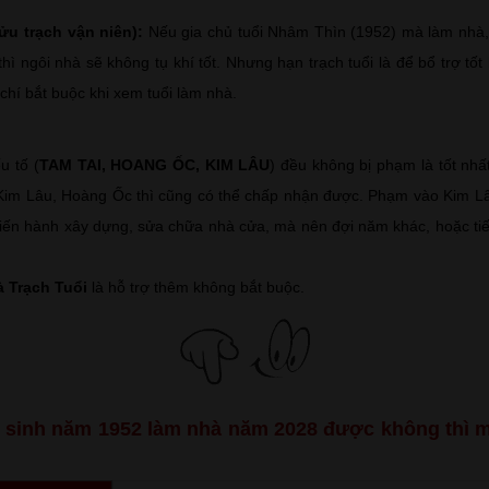
ửu trạch vận niên):
Nếu gia chủ tuổi Nhâm Thìn (1952) mà làm nhà,
hì ngôi nhà sẽ không tụ khí tốt. Nhưng hạn trạch tuổi là để bổ trợ tốt
 chí bắt buộc khi xem tuổi làm nhà.
u tố (
TAM TAI, HOANG ỐC, KIM LÂU
) đều không bị phạm là tốt nh
im Lâu, Hoàng Ốc thì cũng có thể chấp nhận được. Phạm vào Kim L
 tiến hành xây dựng, sửa chữa nhà cửa, mà nên đợi năm khác, hoặc ti
à Trạch Tuổi
là hỗ trợ thêm không bắt buộc.
n sinh năm 1952 làm nhà năm 2028 được không thì 