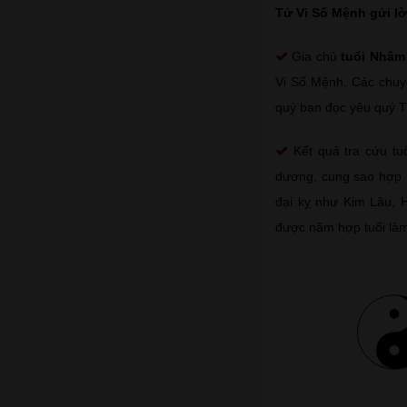
Tử Vi Số Mệnh gửi lờ
Gia chủ
tuổi Nhâm
Vi Số Mệnh. Các chu
quý bạn đọc yêu quý 
Kết quả tra cứu tu
dương, cung sao hợp 
đại kỵ như Kim Lâu, 
được năm hợp tuổi làm