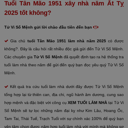
Tuổi Tân Mão 1951 xây nhà năm Ất Tỵ
2025 tốt không?
Tử Vi Số Mệnh gửi lời chào đầu tiên đến bạn
Gia chủ
tuổi Tân Mão
1951 làm nhà năm 2025
có được
không?. Đây là câu hỏi rất nhiều độc giả gửi đến Tử Vi Số Mệnh.
Các chuyên gia
Tử Vi Số Mệnh
đã quyết định tạo ra hệ thống tra
tuổi làm nhà theo năm để gửi đến quý bạn đọc yêu quý Tử Vi Số
Mệnh.
Kết quả tra cứu tuổi làm nhà dưới đây được Tử Vi Số Mệnh
tổng hợp lại từ thiên can, địa chi, ngũ hành âm dương, cung sao
hợp mệnh và đặc biệt với công cụ
XEM TUỔI LÀM NHÀ
tại Tử Vi
Số Mệnh sẽ tự lọc những năm đại kỵ như Kim Lâu, Hoang Ốc,
Tam Tai, Thái Tuế, Trạch Tuổi với sự chính xác 100% để quý bạn
yên tâm chọn được năm hợp tuổi làm nhà với mình mà không sợ