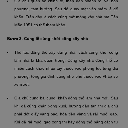
Gia chủ quần áo chỉnh tề, thắp đèn nhanh rồi vái bốn
phương, tám hướng. Sau đó quay mặt vào mâm lễ để
khấn. Trên đây là cách cúng mở móng xây nhà mà Tân
Mão 1951 có thể tham khảo.
Bước 3: Cúng lễ cúng khởi công xây nhà
Thủ tục động thổ xây dựng nhà, cách cúng khởi công
làm nhà là khá quan trọng. Cúng xây nhà động thổ có
nhiều cách khác nhau tùy thuộc vào phong tục từng địa
phương, từng gia đình cũng như phụ thuộc vào Pháp sư
xem xét.
Gia chủ cúng bài cúng, khấn động thổ làm nhà mới. Sau
khi đã cúng khấn xong xuôi, hương gần tàn thì gia chủ
phải đốt giấy vàng bạc, hóa tiền vàng và rải muối gạo.
Khi đã rải muối gạo xong thì hãy động thổ bằng cách tự