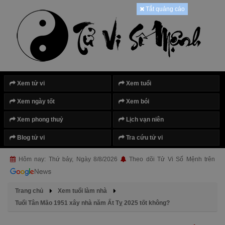
Tắt quảng cáo
Xem tử vi
Xem tuổi
Xem ngày tốt
Xem bói
Xem phong thuỷ
Lịch vạn niên
Blog tử vi
Tra cứu tử vi
Hôm nay: Thứ bảy, Ngày 8/8/2026
Theo dõi Tử Vi Số Mệnh trên
Trang chủ
Xem tuổi làm nhà
Tuổi Tân Mão 1951 xây nhà năm Ất Tỵ 2025 tốt không?