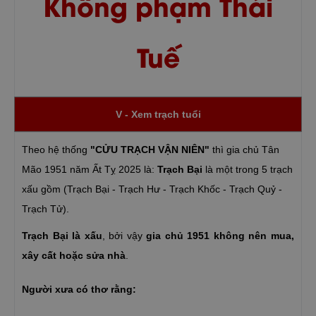
Không phạm Thái
Tuế
V - Xem trạch tuổi
Theo hệ thống
"CỬU TRẠCH VẬN NIÊN"
thì gia chủ Tân
Mão 1951 năm Ất Tỵ 2025 là:
Trạch Bại
là một trong 5 trạch
xấu gồm (Trạch Bại - Trạch Hư - Trạch Khốc - Trạch Quỷ -
Trạch Tử).
Trạch Bại là xấu
, bởi vậy
gia chủ 1951 không nên mua,
xây cất hoặc sửa nhà
.
Người xưa có thơ rằng: