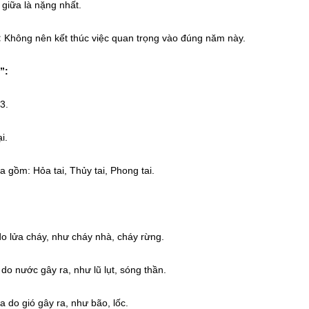
giữa là nặng nhất.
:
Không nên kết thúc việc quan trọng vào đúng năm này.
”:
3.
i.
ọa gồm: Hỏa tai, Thủy tai, Phong tai.
do lửa cháy, như cháy nhà, cháy rừng.
 do nước gây ra, như lũ lụt, sóng thần.
ọa do gió gây ra, như bão, lốc.