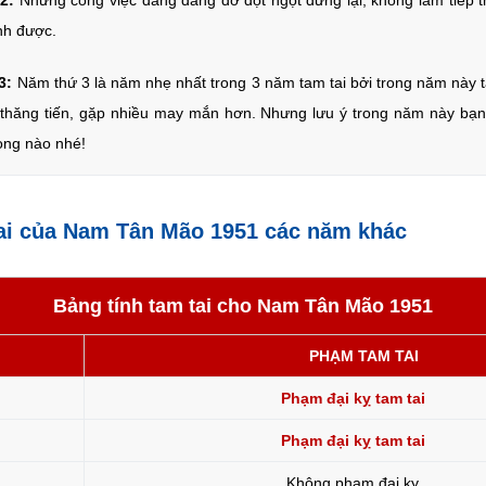
2:
Những công việc đang dang dở đột ngột dừng lại, không làm tiếp t
nh được.
3:
Năm thứ 3 là năm nhẹ nhất trong 3 năm tam tai bởi trong năm này tài
 thăng tiến, gặp nhiều may mắn hơn. Nhưng lưu ý trong năm này bạn
rọng nào nhé!
tai của Nam Tân Mão 1951 các năm khác
Bảng tính tam tai cho Nam Tân Mão 1951
PHẠM TAM TAI
Phạm đại kỵ tam tai
Phạm đại kỵ tam tai
Không phạm đại kỵ