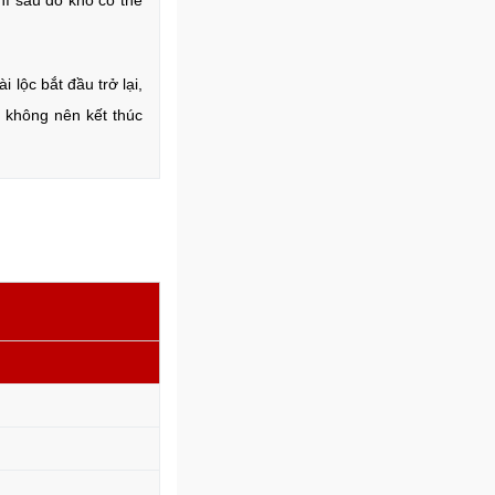
hì sau đó khó có thể
 lộc bắt đầu trở lại,
 không nên kết thúc