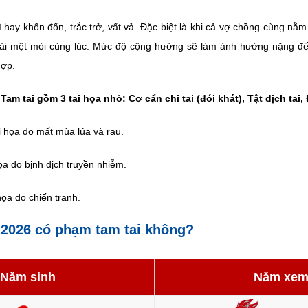
ì hay khốn đốn, trắc trở, vất vả. Đặc biệt là khi cả vợ chồng cùng nằm
hải mệt mỏi cùng lúc. Mức độ cộng hưởng sẽ làm ảnh hưởng nặng đế
hợp.
Tam tai gồm 3 tai họa nhỏ: Cơ cẩn chi tai (đói khát), Tật dịch tai, 
ai họa do mất mùa lúa và rau.
 họa do bịnh dịch truyền nhiễm.
 họa do chiến tranh.
2026 có phạm tam tai không?
Năm sinh
Năm xe