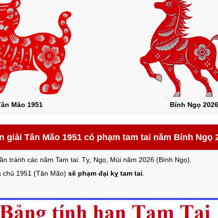
Tân Mão 1951
Bính Ngọ 202
n giải Tân Mão 1951 có phạm tam tai năm Bính Ngọ 
ần tránh các năm Tam tai: Tỵ, Ngọ, Mùi năm 2026 (Bính Ngọ).
ia chủ 1951 (Tân Mão)
sẽ phạm đại kỵ tam tai
.