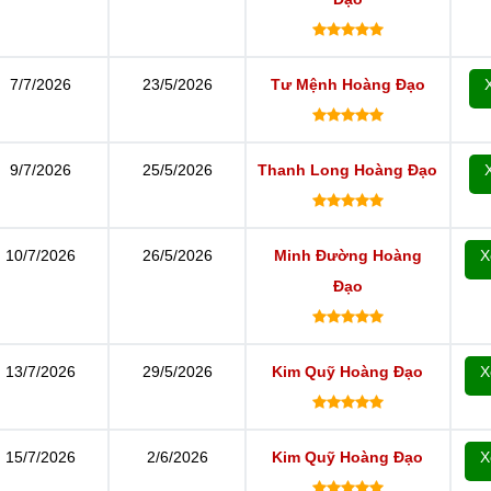
7/7/2026
23/5/2026
Tư Mệnh Hoàng Đạo
9/7/2026
25/5/2026
Thanh Long Hoàng Đạo
10/7/2026
26/5/2026
Minh Đường Hoàng
X
Đạo
13/7/2026
29/5/2026
Kim Quỹ Hoàng Đạo
X
15/7/2026
2/6/2026
Kim Quỹ Hoàng Đạo
X