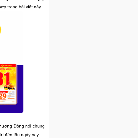
ợp trong bài viết này.
phương Đông nói chung
trì đến tận ngày nay.