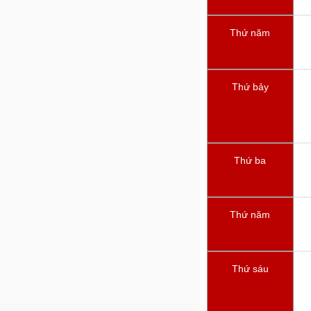
Thứ năm
Thứ bảy
Thứ ba
Thứ năm
Thứ sáu