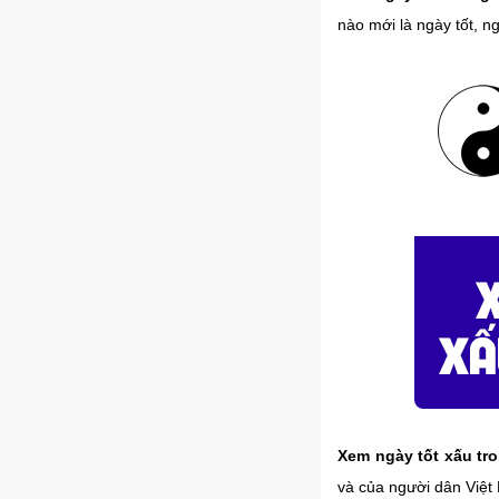
nào mới là ngày tốt, n
Xem ngày tốt xấu tr
và của người dân Việt 