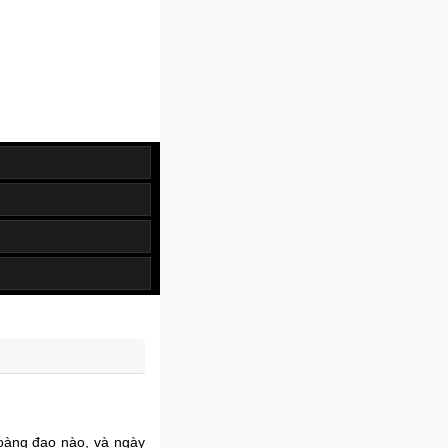
oàng đạo nào, và ngày