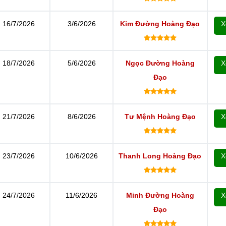
16/7/2026
3/6/2026
Kim Đường Hoàng Đạo
X
18/7/2026
5/6/2026
Ngọc Đường Hoàng
X
Đạo
21/7/2026
8/6/2026
Tư Mệnh Hoàng Đạo
X
23/7/2026
10/6/2026
Thanh Long Hoàng Đạo
X
24/7/2026
11/6/2026
Minh Đường Hoàng
X
Đạo