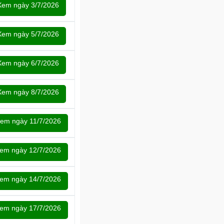
Xem ngày 3/7/2026
Xem ngày 5/7/2026
Xem ngày 6/7/2026
Xem ngày 8/7/2026
em ngày 11/7/2026
em ngày 12/7/2026
em ngày 14/7/2026
em ngày 17/7/2026