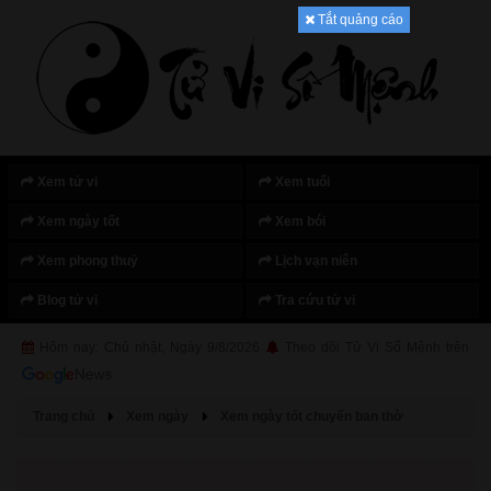
Tắt quảng cáo
Xem tử vi
Xem tuổi
Xem ngày tốt
Xem bói
Xem phong thuỷ
Lịch vạn niên
Blog tử vi
Tra cứu tử vi
Hôm nay: Chủ nhật, Ngày 9/8/2026
Theo dõi Tử Vi Số Mệnh trên
Trang chủ
Xem ngày
Xem ngày tốt chuyển ban thờ