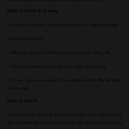
Bước 1: Chuẩn bị lễ cúng
+ Lễ mặn: 01 đĩa xôi, 01 gà trống tơ luộc, 01 chai rượu trắng.
+ 05 bông hoa tươi.
+ Mâm ngũ quả gồm 05 loại quả có màu xanh, vàng, đỏ,…
+ Trầu cau, hương vàng, muối, gạo, rượu, nước trắng.
+ 01 con ngựa màu vàng, 01 con ngựa màu đỏ đầy đủ kiếm,
mũ, hia, hài.
Bước 2: Làm lễ
Gia chủ ăn mặc chỉnh tề, tới giờ Hoàng Đạo bước đến ban thờ
đọc văn khấn xin chuyển bàn thờ gia tiên sang vị trí khác. Tại