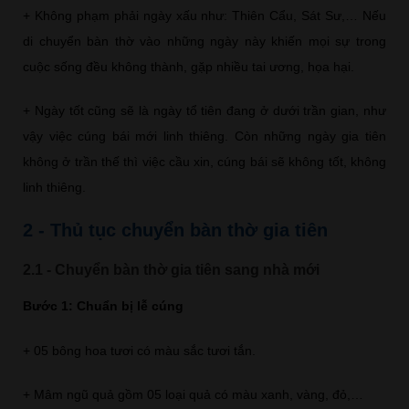
+ Không phạm phải ngày xấu như: Thiên Cẩu, Sát Sư,… Nếu
di chuyển bàn thờ vào những ngày này khiến mọi sự trong
cuộc sống đều không thành, gặp nhiều tai ương, họa hại.
+ Ngày tốt cũng sẽ là ngày tổ tiên đang ở dưới trần gian, như
vậy việc cúng bái mới linh thiêng. Còn những ngày gia tiên
không ở trần thế thì việc cầu xin, cúng bái sẽ không tốt, không
linh thiêng.
2 - Thủ tục chuyển bàn thờ gia tiên
2.1 - Chuyển bàn thờ gia tiên sang nhà mới
Bước 1: Chuẩn bị lễ cúng
+ 05 bông hoa tươi có màu sắc tươi tắn.
+ Mâm ngũ quả gồm 05 loại quả có màu xanh, vàng, đỏ,…