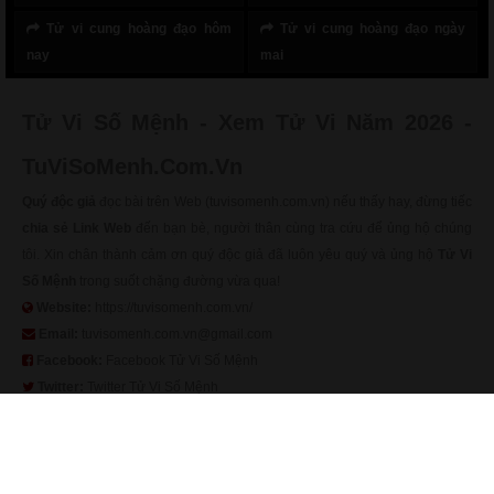
Tử vi cung hoàng đạo hôm
Tử vi cung hoàng đạo ngày
nay
mai
Tử Vi Số Mệnh - Xem Tử Vi Năm 2026 -
TuViSoMenh.Com.Vn
Quý độc giả
đọc bài trên Web (tuvisomenh.com.vn) nếu thấy hay, đừng tiếc
chia sẻ Link Web
đến bạn bè, người thân cùng tra cứu để ủng hộ chúng
tôi. Xin chân thành cảm ơn quý độc giả đã luôn yêu quý và ủng hộ
Tử Vi
Số Mệnh
trong suốt chặng đường vừa qua!
Website:
https://tuvisomenh.com.vn/
Email:
tuvisomenh.com.vn@gmail.com
Facebook:
Facebook Tử Vi Số Mệnh
Twitter:
Twitter Tử Vi Số Mệnh
Google News:
Google News Tử Vi Số Mệnh
Copyright
Tử Vi Số Mệnh
. All Rights Reserved |
Sitemap Tử Vi Số Mệnh
|
Rss Tử Vi Số Mệnh
Trang Web (tuvisomenh.com.vn) được xây dựng và phát triển từ