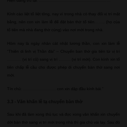
Hiện đang trú tại: ………………………………………………
Kính cáo liệt tổ liệt tông, nay vì trong nhà có thay đổi vị trí mặt
bằng, nên con xin làm lễ để đặt bàn thờ tổ tiên…….. (họ của
tổ tiên mà nhà đang thờ cúng) vào nơi mới trong nhà.
Hôm nay là ngày nhân cát nhật lương thần, con xin làm lễ
“Thiên di linh vị Thần đài” – Chuyển ban thờ gia tiên từ vị trí
……….. (vị trí cũ) sang vị trí ……… (vị trí mới). Con kính xin tổ
tiên chấp lễ cầu cho được phép di chuyển bàn thờ sang nơi
mới.
Tín chủ: ……………………. con xin dập đầu kính bái.”
3.3 - Văn khấn lễ tạ chuyển bàn thờ
Sau khi đã làm xong thủ tục và đọc xong văn khấn xin chuyển
dời bàn thờ sang vị trí mới trong nhà thì gia chủ vái lạy. Sau đó