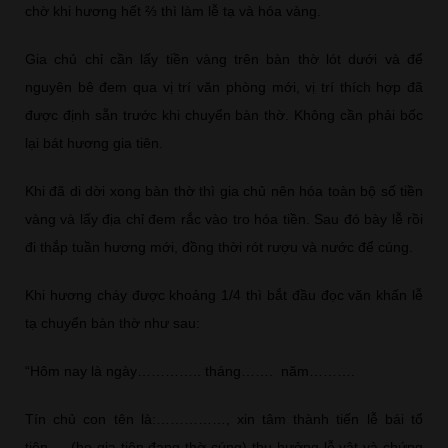
chờ khi hương hết ⅔ thì làm lễ tạ và hóa vàng.
Gia chủ chỉ cần lấy tiền vàng trên bàn thờ lót dưới và để
nguyên bê đem qua vị trí văn phòng mới, vị trí thích hợp đã
được định sẵn trước khi chuyển bàn thờ. Không cần phải bốc
lại bát hương gia tiên.
Khi đã di dời xong bàn thờ thì gia chủ nên hóa toàn bộ số tiền
vàng và lấy địa chỉ đem rắc vào tro hóa tiền. Sau đó bày lễ rồi
đi thắp tuần hương mới, đồng thời rót rượu và nước để cúng.
Khi hương cháy được khoảng 1/4 thì bắt đầu đọc văn khấn lễ
tạ chuyển bàn thờ như sau:
“Hôm nay là ngày………….. tháng……. năm……….
Tín chủ con tên là:……………, xin tâm thành tiến lễ bái tổ
tiên…. (họ gia tiên đang thờ cúng) thụ hưởng lễ vật và chứng