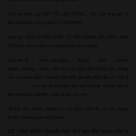
Con xin kính lạy LIỆT TỔ LIỆT TÔNG… (họ của ông bà, tổ
tiên đang thờ cúng) GIA TẠI THƯỢNG.
Kính lạy CỬU HUYỀN THẤT TỔ NỘI NGOẠI GIA TIÊN LINH.
(Và/hoặc tên cụ thể của người được thờ cúng).
Con tên là: ….. Hôm nay ngày…… tháng.…. năm…… (nhằm
ngày… tháng… năm… âm lịch) là ngày lành tháng tốt, chúng
con xin phép được chuyển bàn thờ gia tiên đến địa chỉ mới ở
…………….. Con xin được phép bốc bát hương, chuyển dời di
ảnh cùng các vật thờ cúng về địa chỉ mới.
Lễ bạc tâm thành, chúng con xin được kính lễ, cúi cầu mong
tổ tiên chứng giám ưng thuận.
3.2 - Văn khấn chuyển bàn thờ gia tiên sang các vị