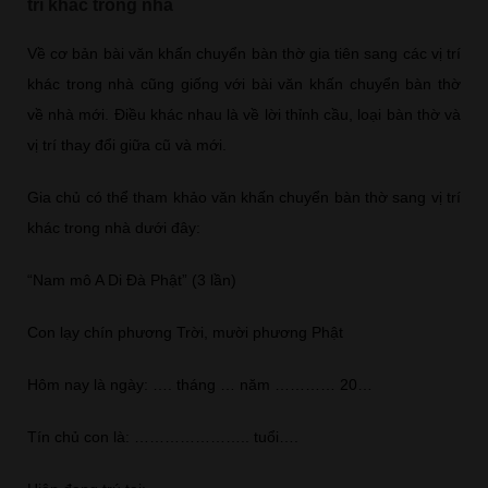
trí khác trong nhà
Về cơ bản bài văn khấn chuyển bàn thờ gia tiên sang các vị trí
khác trong nhà cũng giống với bài văn khấn chuyển bàn thờ
về nhà mới. Điều khác nhau là về lời thỉnh cầu, loại bàn thờ và
vị trí thay đổi giữa cũ và mới.
Gia chủ có thể tham khảo văn khấn chuyển bàn thờ sang vị trí
khác trong nhà dưới đây:
“Nam mô A Di Đà Phật” (3 lần)
Con lạy chín phương Trời, mười phương Phật
Hôm nay là ngày: …. tháng … năm ………… 20…
Tín chủ con là: ………………….. tuổi….