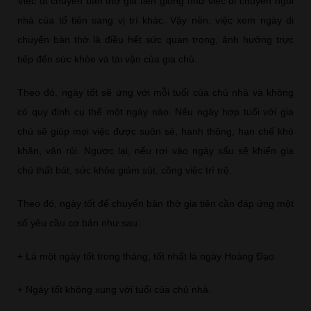
Việc di chuyển bàn thờ gia tiên giống như việc di chuyển ngôi
nhà của tổ tiên sang vị trí khác. Vậy nên, việc xem ngày di
chuyển bàn thờ là điều hết sức quan trọng, ảnh hưởng trực
tiếp đến sức khỏe và tài vận của gia chủ.
Theo đó, ngày tốt sẽ ứng với mỗi tuổi của chủ nhà và không
có quy định cụ thể một ngày nào. Nếu ngày hợp tuổi với gia
chủ sẽ giúp mọi việc được suôn sẻ, hanh thông, hạn chế khó
khăn, vận rủi. Ngược lại, nếu rơi vào ngày xấu sẽ khiến gia
chủ thất bát, sức khỏe giảm sút, công việc trì trệ.
Theo đó, ngày tốt để chuyển bàn thờ gia tiên cần đáp ứng một
số yêu cầu cơ bản như sau:
+ Là một ngày tốt trong tháng, tốt nhất là ngày Hoàng Đạo.
+ Ngày tốt không xung với tuổi của chủ nhà.