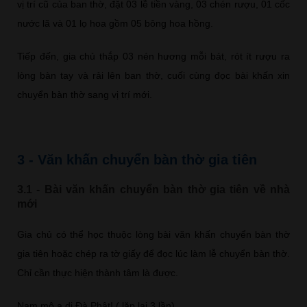
vị trí cũ của ban thờ, đặt 03 lễ tiền vàng, 03 chén rượu, 01 cốc
nước lã và 01 lọ hoa gồm 05 bông hoa hồng.
Tiếp đến, gia chủ thắp 03 nén hương mỗi bát, rót ít rượu ra
lòng bàn tay và rải lên ban thờ, cuối cùng đọc bài khấn xin
chuyển bàn thờ sang vị trí mới.
3 - Văn khấn chuyển bàn thờ gia tiên
3.1 - Bài văn khấn chuyển bàn thờ gia tiên về nhà
mới
Gia chủ có thể học thuộc lòng bài văn khấn chuyển bàn thờ
gia tiên hoặc chép ra tờ giấy để đọc lúc làm lễ chuyển bàn thờ.
Chỉ cần thực hiện thành tâm là được.
Nam mô a di Đà Phật! ( lặp lại 3 lần)