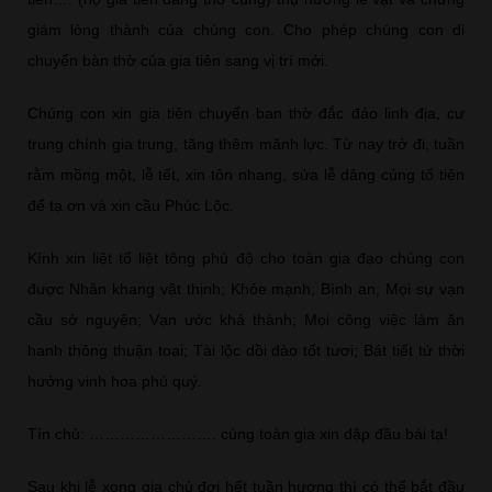
giám lòng thành của chúng con. Cho phép chúng con di
chuyển bàn thờ của gia tiên sang vị trí mới.
Chúng con xin gia tiên chuyển ban thờ đắc đáo linh địa, cư
trung chính gia trung, tăng thêm mãnh lực. Từ nay trở đi, tuần
rằm mồng một, lễ tết, xin tôn nhang, sửa lễ dâng cúng tổ tiên
để tạ ơn và xin cầu Phúc Lộc.
Kính xin liệt tổ liệt tông phù độ cho toàn gia đạo chúng con
được Nhân khang vật thịnh; Khỏe mạnh; Bình an; Mọi sự vạn
cầu sở nguyện; Vạn ước khả thành; Mọi công việc làm ăn
hanh thông thuận toại; Tài lộc dồi dào tốt tươi; Bát tiết tứ thời
hưởng vinh hoa phú quý.
Tín chủ: ……………………. cùng toàn gia xin dập đầu bái tạ!
Sau khi lễ xong gia chủ đợi hết tuần hương thì có thể bắt đầu