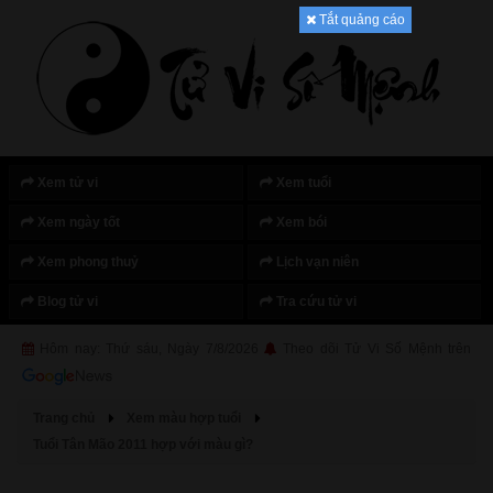
Tắt quảng cáo
Xem tử vi
Xem tuổi
Xem ngày tốt
Xem bói
Xem phong thuỷ
Lịch vạn niên
Blog tử vi
Tra cứu tử vi
Hôm nay: Thứ sáu, Ngày 7/8/2026
Theo dõi Tử Vi Số Mệnh trên
Trang chủ
Xem màu hợp tuổi
Tuổi Tân Mão 2011 hợp với màu gì?