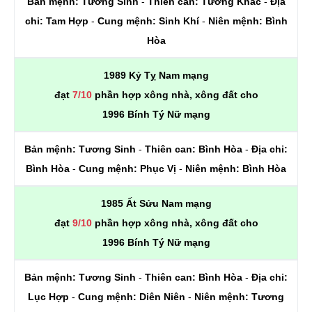
Bản mệnh:
Tương Sinh
-
Thiên can:
Tương Khắc
-
Địa
chi:
Tam Hợp
-
Cung mệnh:
Sinh Khí
-
Niên mệnh:
Bình
Hòa
1989 Kỷ Tỵ Nam mạng
đạt
7/10
phần hợp xông nhà, xông đất cho
1996 Bính Tý Nữ mạng
Bản mệnh:
Tương Sinh
-
Thiên can:
Bình Hòa
-
Địa chi:
Bình Hòa
-
Cung mệnh:
Phục Vị
-
Niên mệnh:
Bình Hòa
1985 Ất Sửu Nam mạng
đạt
9/10
phần hợp xông nhà, xông đất cho
1996 Bính Tý Nữ mạng
Bản mệnh:
Tương Sinh
-
Thiên can:
Bình Hòa
-
Địa chi:
Lục Hợp
-
Cung mệnh:
Diên Niên
-
Niên mệnh:
Tương