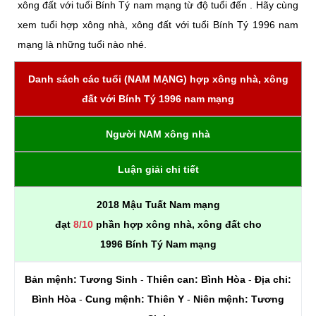
xông đất với tuổi Bính Tý nam mạng từ độ tuổi đến . Hãy cùng
xem tuổi hợp xông nhà, xông đất với tuổi Bính Tý 1996 nam
mạng là những tuổi nào nhé.
Danh sách các tuổi (NAM MẠNG) hợp xông nhà, xông
đất với Bính Tý 1996 nam mạng
Người NAM xông nhà
Luận giải chi tiết
2018 Mậu Tuất Nam mạng
đạt
8/10
phần hợp xông nhà, xông đất cho
1996 Bính Tý Nam mạng
Bản mệnh:
Tương Sinh
-
Thiên can:
Bình Hòa
-
Địa chi:
Bình Hòa
-
Cung mệnh:
Thiên Y
-
Niên mệnh:
Tương