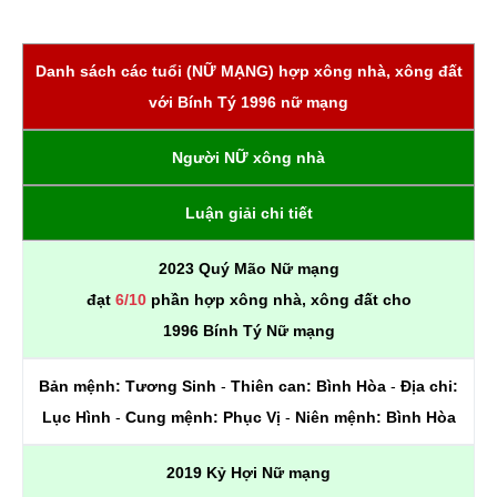
Danh sách các tuổi (NỮ MẠNG) hợp xông nhà, xông đất
với Bính Tý 1996 nữ mạng
Người NỮ xông nhà
Luận giải chi tiết
2023 Quý Mão Nữ mạng
đạt
6/10
phần hợp xông nhà, xông đất cho
1996 Bính Tý Nữ mạng
Bản mệnh:
Tương Sinh
-
Thiên can:
Bình Hòa
-
Địa chi:
Lục Hình
-
Cung mệnh:
Phục Vị
-
Niên mệnh:
Bình Hòa
2019 Kỷ Hợi Nữ mạng