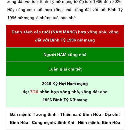
xông đất với tuổi Bính Tý nữ mạng từ độ tuổi 1966 đến 2026.
Hãy cùng xem tuổi hợp xông nhà, xông đất với tuổi Bính Tý
1996 nữ mạng là những tuổi nào nhé.
Danh sách các tuổi (NAM MẠNG) hợp xông nhà, xông
đất với Bính Tý 1996 nữ mạng
Người NAM xông nhà
Luận giải chi tiết
2019 Kỷ Hợi Nam mạng
đạt
7/10
phần hợp xông nhà, xông đất cho
1996 Bính Tý Nữ mạng
Bản mệnh:
Tương Sinh
-
Thiên can:
Bình Hòa
-
Địa chi:
Bình Hòa
-
Cung mệnh:
Sinh Khí
-
Niên mệnh:
Bình Hòa