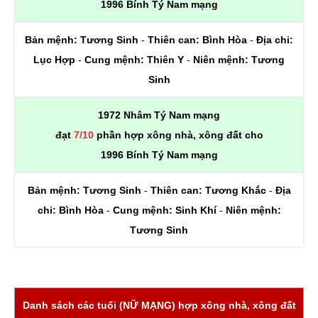
1996 Bính Tý Nam mạng
Bản mệnh:
Tương Sinh
-
Thiên can:
Bình Hòa
-
Địa chi:
Lục Hợp
-
Cung mệnh:
Thiên Y
-
Niên mệnh:
Tương
Sinh
1972 Nhâm Tý Nam mạng
đạt
7/10
phần hợp xông nhà, xông đất cho
1996 Bính Tý Nam mạng
Bản mệnh:
Tương Sinh
-
Thiên can:
Tương Khắc
-
Địa
chi:
Bình Hòa
-
Cung mệnh:
Sinh Khí
-
Niên mệnh:
Tương Sinh
Danh sách các tuổi (NỮ MẠNG) hợp xông nhà, xông đất