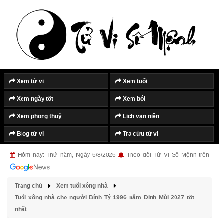
Tắt quảng cáo
Xem tử vi
Xem tuổi
Xem ngày tốt
Xem bói
Xem phong thuỷ
Lịch vạn niên
Blog tử vi
Tra cứu tử vi
Hôm nay: Thứ năm, Ngày 6/8/2026
Theo dõi Tử Vi Số Mệnh trên
Trang chủ
Xem tuổi xông nhà
Tuổi xông nhà cho người Bính Tý 1996 năm Đinh Mùi 2027 tốt
nhất