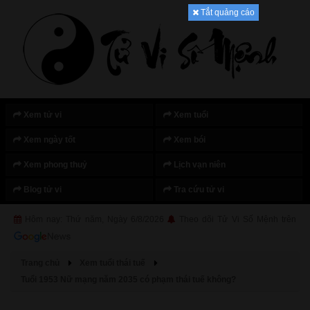
Tắt quảng cáo
Xem tử vi
Xem tuổi
Xem ngày tốt
Xem bói
Xem phong thuỷ
Lịch vạn niên
Blog tử vi
Tra cứu tử vi
Hôm nay: Thứ năm, Ngày 6/8/2026
Theo dõi Tử Vi Số Mệnh trên
Trang chủ
Xem tuổi thái tuế
Tuổi 1953 Nữ mạng năm 2035 có phạm thái tuế không?