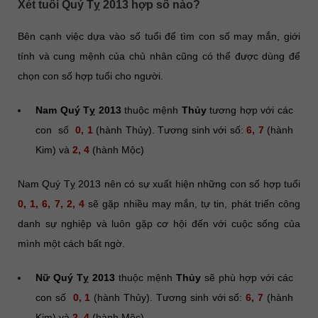
Xét tuổi Quý Tỵ 2013 hợp số nào?
Bên cạnh việc dựa vào số tuổi để tìm con số may mắn, giới
tính và cung mệnh của chủ nhân cũng có thể được dùng để
chọn con số hợp tuổi cho người.
Nam Quý Tỵ 2013
thuộc mệnh
Thủy
tương hợp với các
con số
0, 1
(hành Thủy). Tương sinh với số:
6, 7
(hành
Kim) và
2, 4
(hành Mộc)
Nam Quý Tỵ 2013 nên có sự xuất hiện những con số hợp tuổi
0, 1, 6, 7, 2, 4
sẽ gặp nhiều may mắn, tự tin, phát triển công
danh sự nghiệp và luôn gặp cơ hội đến với cuộc sống của
mình một cách bất ngờ.
Nữ Quý Tỵ 2013
thuộc mệnh
Thủy
sẽ phù hợp với các
con số
0, 1
(hành Thủy). Tương sinh với số:
6, 7
(hành
Kim) và
2, 4
(hành Mộc)