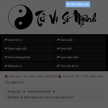
Tắt quảng cáo
Xem tử vi
Xem tuổi
Xem ngày tốt
Xem bói
Xem phong thuỷ
Lịch vạn niên
Blog tử vi
Tra cứu tử vi
Hôm nay: Thứ năm, Ngày 6/8/2026
Theo dõi Tử Vi Số Mệnh trên
Trang chủ
Xem số hợp tuổi
Tuổi Quý Tỵ 2013 hợp với con số may mắn nào?