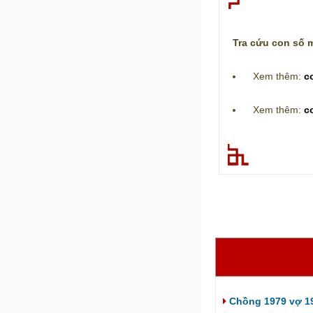
Tra cứu con số m
Xem thêm:
c
Xem thêm:
c
Chồng 1979 vợ 1