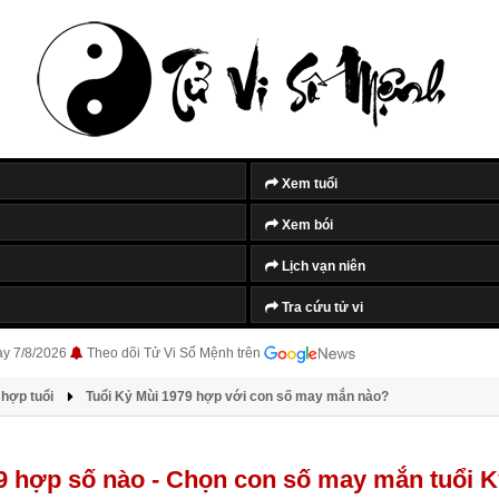
Xem tuổi
Xem bói
Lịch vạn niên
Tra cứu tử vi
ày 7/8/2026
Theo dõi Tử Vi Số Mệnh trên
hợp tuổi
Tuổi Kỷ Mùi 1979 hợp với con số may mắn nào?
9 hợp số nào - Chọn con số may mắn tuổi K