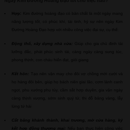
Ngày Kim Đường Hoàng Đạo tốt cho việc nào?
Hợp:
Kim đường hoàng đạo có bản chất là một ngày mang
năng lượng tốt, có phúc khí, tài tinh, hỷ sự nên ngày Kim
Đường Hoàng Đạo hợp với nhiều công việc đại sự, cụ thể:
Động thổ, xây dựng nhà cửa:
Giúp cho gia chủ đinh tài
lưỡng đắc, phát phúc sinh tài, càng ngày càng sung túc,
phong thịnh, con cháu hiển đạt, giỏi giang
Kết hôn:
Tạo nên vận may cho đôi vợ chồng mới cưới và
họ hàng đôi bên, giúp họ bách niên giai lão, cơm lành canh
ngọt, phu xướng phụ tùy, cầm sắt hợp duyên, gia vận ngày
càng thịnh vượng, sớm sinh quý tử, thi đỗ bảng vàng, lẫy
lừng tứ hải
Cắt băng khánh thành, khai trương, mở cửa hàng, ký
kết hợp đồng thương mại:
Nếu bạn thực hiện công việc