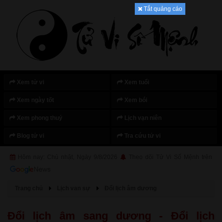
Tắt quảng cáo
Xem tử vi
Xem tuổi
Xem ngày tốt
Xem bói
Xem phong thuỷ
Lịch vạn niên
Blog tử vi
Tra cứu tử vi
Hôm nay: Chủ nhật, Ngày 9/8/2026
Theo dõi Tử Vi Số Mệnh trên
Trang chủ
Lịch van sự
Đổi lịch âm dương
Đổi lịch âm sang dương - Đổi lịch