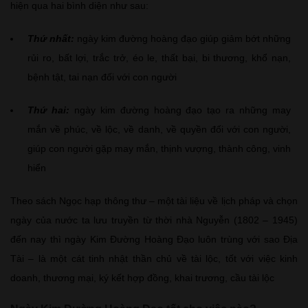
hiện qua hai bình diện như sau:
Thứ nhất:
ngày kim đường hoàng đạo giúp giảm bớt những
rủi ro, bất lợi, trắc trở, éo le, thất bại, bi thương, khổ nạn,
bệnh tật, tai nạn đối với con người
Thứ hai:
ngày kim đường hoàng đạo tạo ra những may
mắn về phúc, về lộc, về danh, về quyền đối với con người,
giúp con người gặp may mắn, thịnh vượng, thành công, vinh
hiển
Theo sách Ngọc hạp thông thư – một tài liệu về lịch pháp và chọn
ngày của nước ta lưu truyền từ thời nhà Nguyễn (1802 – 1945)
đến nay thì ngày Kim Đường Hoàng Đạo luôn trùng với sao Địa
Tài – là một cát tinh nhật thần chủ về tài lộc, tốt với việc kinh
doanh, thương mại, ký kết hợp đồng, khai trương, cầu tài lộc