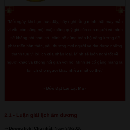
"Mỗi ngày, khi bạn thức dậy, hãy nghĩ rằng mình thật may mắn
vì vẫn còn sống một cuộc sống quý giá của con người và mình
sẽ không phí hoài nó. Mình sẽ dùng toàn bộ năng lượng để
phát triển bản thân, yêu thương mọi người và đạt được những
thành tựu vì lợi ích của nhân loại. Mình sẽ luôn nghĩ tốt về
người khác và không nổi giận với họ. Mình sẽ cố gắng mang lại
lợi ích cho người khác nhiều nhất có thể."
- Đức Đạt Lai Lạt Ma -
2.1 - Luận giải lịch âm dương
⇒ Dương lịch: Chủ nhật
, Ngày 9/8/2026