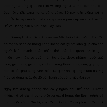
theo nghĩa tổng quát thì Kim Đường nghĩa là một căn nhà cao
đẹp, rộng rãi, sang trọng, bằng vàng. Từ này gần giống với từ
Kim Ốc trong điển tích nhà vàng giấu người đẹp về vua Hán Vũ
Đế và Hoàng hậu A Kiều thời Tây Hán.
Kim Đường Hoàng Đạo là ngày mà Mặt trời chiếu xuống Trái đất
những tia sáng có mang năng lượng cát lợi, tốt lành giúp cho con
người khỏe mạnh, phấn chấn, tinh thần lạc quan, tự tin, gặp
nhiều may mắn, có quý nhân trợ giúp, được những người quý
hiển, giàu sang giúp đỡ, có triển vọng thành công cao, gây dựng
nên cơ đồ giàu sang, vinh hiển, rạng rỡ hào quang muôn trượng
(nếu sử dụng ngày đó để tiến hành các công việc đại sự)
Ngày kim đường hoàng đạo có ý nghĩa như thế nào? Đương
nhiên, nó có giá trị trong việc xu cát tị hung, tìm lành, tránh dữ
trong cuộc sống. Giá trị, ý nghĩa ngày kim đường hoàng đạo thể