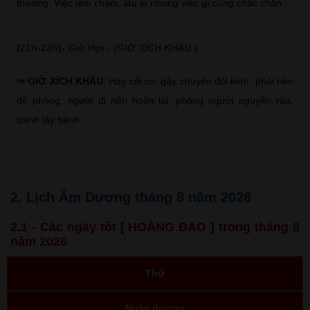
thường. Việc làm chậm, lâu la nhưng việc gì cũng chắc chắn.
(21h-23h)- Giờ Hợi - (GIỜ XÍCH KHẨU )
⇒ GIỜ XÍCH KHẨU
: Hay cãi cọ, gây chuyện đói kém, phải nên
đề phòng, người đi nên hoãn lại, phòng người nguyền rủa,
tránh lây bệnh.
2. Lịch Âm Dương tháng 8 năm 2026
2.1 - Các ngày tốt [ HOÀNG ĐẠO ] trong tháng 8
năm 2026
Thứ
Ngày dương