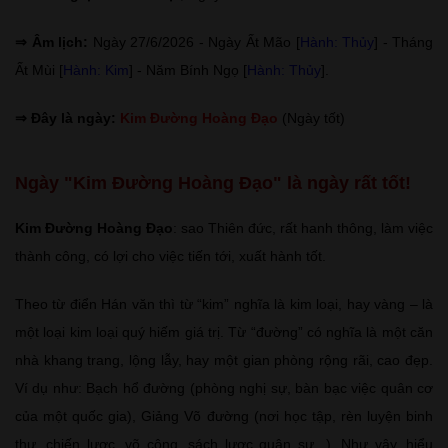
⇒ Âm lịch:
Ngày 27/6/2026 - Ngày Ất Mão [
Hành: Thủy
] - Tháng
Ất Mùi [
Hành: Kim
] - Năm Bính Ngọ [
Hành: Thủy
].
⇒ Đây là ngày:
Kim Đường Hoàng Đạo
(Ngày tốt)
Ngày "Kim Đường Hoàng Đạo" là ngày rất tốt!
Kim Đường Hoàng Đạo
: sao Thiên đức, rất hanh thông, làm việc
thành công, có lợi cho việc tiến tới, xuất hành tốt.
Theo từ điển Hán văn thì từ “kim” nghĩa là kim loại, hay vàng – là
một loại kim loại quý hiếm giá trị. Từ “đường” có nghĩa là một căn
nhà khang trang, lộng lẫy, hay một gian phòng rộng rãi, cao đẹp.
Ví dụ như: Bạch hổ đường (phòng nghị sự, bàn bạc việc quân cơ
của một quốc gia), Giảng Võ đường (nơi học tập, rèn luyện binh
thư, chiến lược, võ công, sách lược quân sự...). Như vậy, hiểu