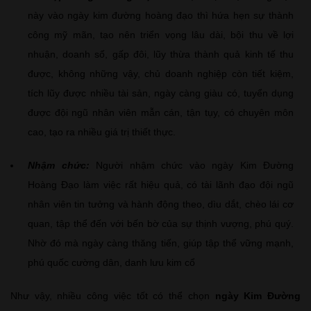
này vào ngày kim đường hoàng đạo thì hứa hẹn sự thành
công mỹ mãn, tạo nên triển vọng lâu dài, bội thu về lợi
nhuận, doanh số, gấp đôi, lũy thừa thành quả kinh tế thu
được, không những vậy, chủ doanh nghiệp còn tiết kiệm,
tích lũy được nhiều tài sản, ngày càng giàu có, tuyển dụng
được đội ngũ nhân viên mẫn cán, tận tụy, có chuyên môn
cao, tạo ra nhiều giá trị thiết thực.
Nhậm chức:
Người nhậm chức vào ngày Kim Đường
Hoàng Đạo làm việc rất hiệu quả, có tài lãnh đạo đội ngũ
nhân viên tin tưởng và hành động theo, dìu dắt, chèo lái cơ
quan, tập thể đến với bến bờ của sự thịnh vượng, phú quý.
Nhờ đó mà ngày càng thăng tiến, giúp tập thể vững mạnh,
phú quốc cường dân, danh lưu kim cổ
Như vậy, nhiều công việc tốt có thể chọn
ngày Kim Đường