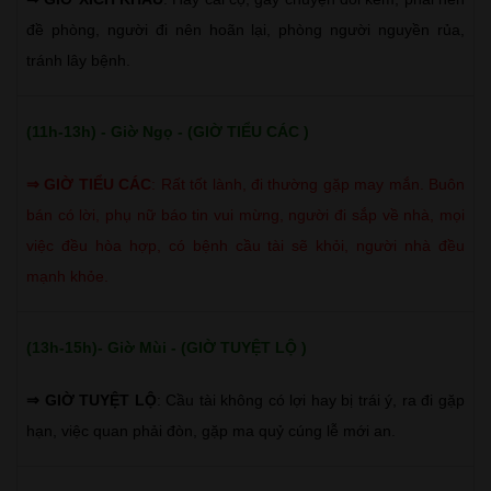
đề phòng, người đi nên hoãn lại, phòng người nguyền rủa,
tránh lây bệnh.
(11h-13h) - Giờ Ngọ - (GIỜ TIỂU CÁC )
⇒
GIỜ TIỂU CÁC
:
Rất tốt lành, đi thường gặp may mắn. Buôn
bán có lời, phụ nữ báo tin vui mừng, người đi sắp về nhà, mọi
việc đều hòa hợp, có bệnh cầu tài sẽ khỏi, người nhà đều
mạnh khỏe.
(13h-15h)- Giờ Mùi - (GIỜ TUYỆT LỘ )
⇒ GIỜ TUYỆT LỘ
: Cầu tài không có lợi hay bị trái ý, ra đi gặp
hạn, việc quan phải đòn, gặp ma quỷ cúng lễ mới an.