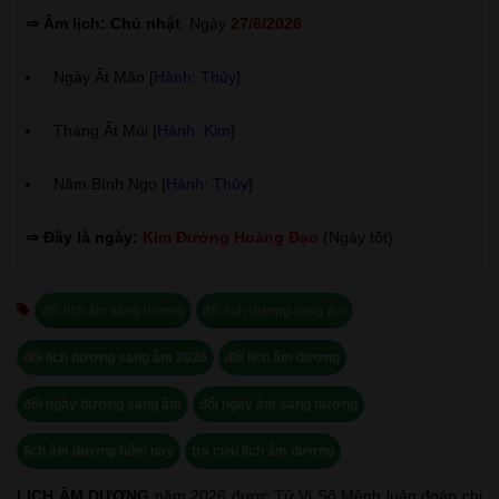
⇒ Âm lịch: Chủ nhật
, Ngày
27/6/2026
Ngày Ất Mão [
Hành: Thủy
]
Tháng Ất Mùi [
Hành: Kim
]
Năm Bính Ngọ [
Hành: Thủy
]
⇒ Đây là ngày:
Kim Đường Hoàng Đạo
(Ngày tốt)
đổi lịch âm sang dương
đổi lịch dương sang âm
đổi lịch dương sang âm 2026
đổi lịch âm dương
đổi ngày dương sang âm
đổi ngày âm sang dương
lịch âm dương hôm nay
tra cứu lịch âm dương
LỊCH ÂM DƯƠNG
năm 2026 được Tử Vi Số Mệnh luận đoán chi