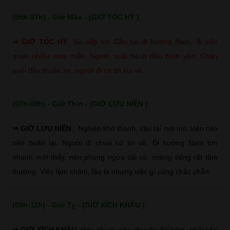
(05h-07h) - Giờ Mão - (GIỜ TỐC HỶ )
⇒
GIỜ TỐC HỶ
:
Vui sắp tới. Cầu tài đi hướng Nam, đi việc
quan nhiều may mắn. Người xuất hành đều bình yên. Chăn
nuôi đều thuận lợi, người đi có tin vui về.
(07h-09h) - Giờ Thìn - (GIỜ LƯU NIÊN )
⇒ GIỜ LƯU NIÊN
: Nghiệp khó thành, cầu tài mờ mịt, kiện cáo
nên hoãn lại. Người đi chưa có tin về. Đi hướng Nam tìm
nhanh mới thấy, nên phòng ngừa cãi cọ, miệng tiếng rất tầm
thường. Việc làm chậm, lâu la nhưng việc gì cũng chắc chắn.
(09h-11h) - Giờ Tỵ - (GIỜ XÍCH KHẨU )
⇒ GIỜ XÍCH KHẨU
: Hay cãi cọ, gây chuyện đói kém, phải nên