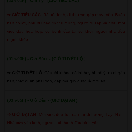
(23h-01h) - Giờ Tý - (GIỜ TIỂU CÁC)
⇒
GIỜ TIỂU CÁC
:
Rất tốt lành, đi thường gặp may mắn. Buôn
bán có lời, phụ nữ báo tin vui mừng, người đi sắp về nhà, mọi
việc đều hòa hợp, có bệnh cầu tài sẽ khỏi, người nhà đều
mạnh khỏe.
(01h-03h) - Giờ Sửu - (GIỜ TUYỆT LỘ )
⇒ GIỜ TUYỆT LỘ
: Cầu tài không có lợi hay bị trái ý, ra đi gặp
hạn, việc quan phải đòn, gặp ma quỷ cúng lễ mới an.
(03h-05h) - Giờ Dần - (GIỜ ĐẠI AN )
⇒
GIỜ ĐẠI AN
:
Mọi việc đều tốt, cầu tài đi hướng Tây, Nam.
Nhà cửa yên lành, người xuất hành đều bình yên.