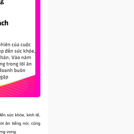
ến sức khỏe, kinh tế,
i ăn tiếng nói, cũng
ơng vong.