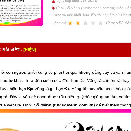
7/8/2026
Ngày cập nhật:
Tử Vi Số Mệnh (Tuvisomenh.com.vn) luôn luôn 
lượng và mới nhất đem đến trải nghiệm hữu ích c
1
2
3
4
5
(
2
sao
53
đán
Ðánh giá:
BÀI VIẾT -
[HIỆN]
ỗi con người, ai rồi cũng sẽ phải trải qua những đắng cay và vận hạ
ảo từ khi sinh ra đến cuối cuộc đời. Hạn Địa Võng là cái tên rất ha
Tuy nhiên hạn Địa Võng là gì, hạn Địa Võng tốt hay xấu, cách hóa giả
ng rõ. Đây là vấn đề đang được rất nhiều quý độc giả quan tâm và tì
 của website
Tử Vi Số Mệnh (tuvisomenh.com.vn)
để biết thêm thông t