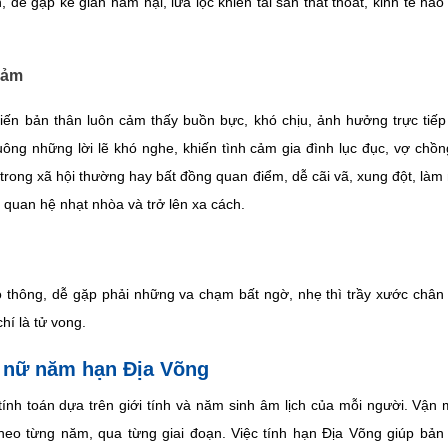
 dễ gặp kẻ gian hãm hại, lừa lọc khiến tài sản thất thoát, kinh tế hao 
cảm
ến bản thân luôn cảm thấy buồn bực, khó chịu, ảnh hưởng trực tiếp
uông những lời lẽ khó nghe, khiến tình cảm gia đình lục đục, vợ chồn
trong xã hội thường hay bất đồng quan điểm, dễ cãi vã, xung đột, làm
 quan hệ nhạt nhòa và trở lên xa cách.
o thông, dễ gặp phải những va chạm bất ngờ, nhẹ thì trầy xước chân t
hí là tử vong.
m nữ năm hạn Địa Võng
ính toán dựa trên giới tính và năm sinh âm lịch của mỗi người. Vận
theo từng năm, qua từng giai đoạn. Việc tính hạn Địa Võng giúp bản