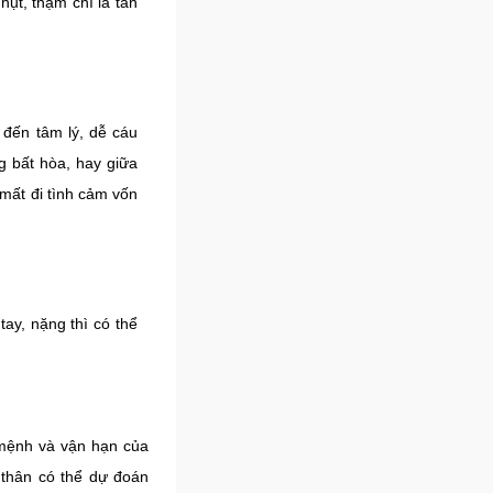
hụt, thậm chí là tan
 đến tâm lý, dễ cáu
g bất hòa, hay giữa
 mất đi tình cảm vốn
ay, nặng thì có thể
 mệnh và vận hạn của
 thân có thể dự đoán