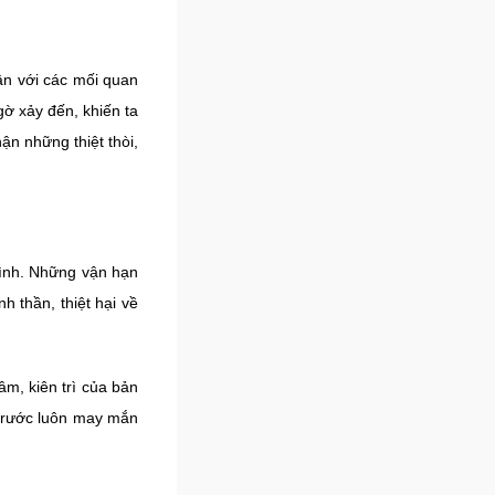
hân với các mối quan
gờ xảy đến, khiến ta
ận những thiệt thòi,
đình. Những vận hạn
h thần, thiệt hại về
âm, kiên trì của bản
a trước luôn may mắn