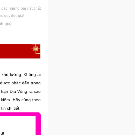
cập những bài viết chất
ho quý độc giả!
h giá)
n khó lường. Không ai
y được nhắc đến trong
i hạn Địa Võng ra sao
m kiếm. Hãy cùng theo
in chi tiết.