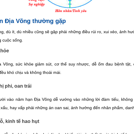
n Địa Võng thường gặp
, dù ít, dù nhiều cũng sẽ gặp phải những điều rủi ro, xui xẻo, ảnh hư
g cuộc sống.
khỏe
 Võng, sức khỏe giảm sút, cơ thể suy nhược, dễ ốm đau bệnh tật, đ
đều khó chịu và không thoải mái.
 phi, oan trái
ười vào năm hạn Địa Võng dễ vướng vào những lời đàm tiếu, không c
i xấu, hay vấp phải những án oan sai, ảnh hưởng đến nhân phẩm, dan
ỗ, kinh tế hao hụt