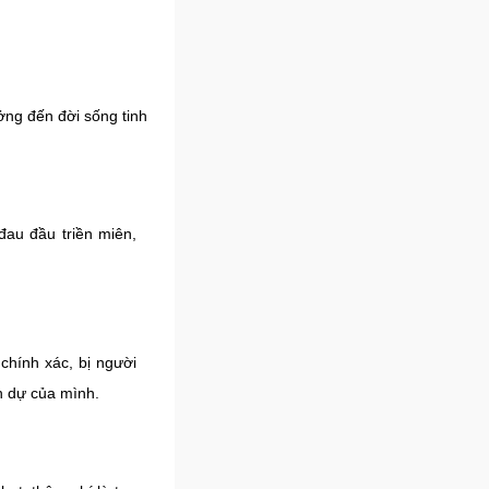
ởng đến đời sống tinh
au đầu triền miên,
hính xác, bị người
h dự của mình.