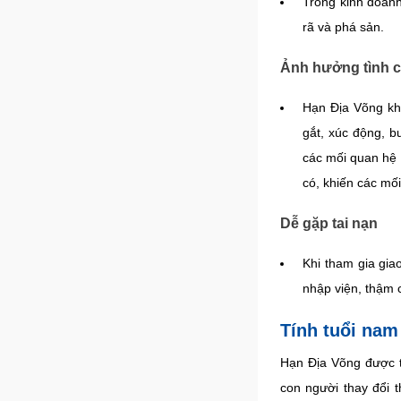
Trong kinh doanh,
rã và phá sản.
Ảnh hưởng tình 
Hạn Địa Võng khi
gắt, xúc động, b
các mối quan hệ 
có, khiến các mối
Dễ gặp tai nạn
Khi tham gia gia
nhập viện, thậm c
Tính tuổi na
Hạn Địa Võng được t
con người thay đổi 