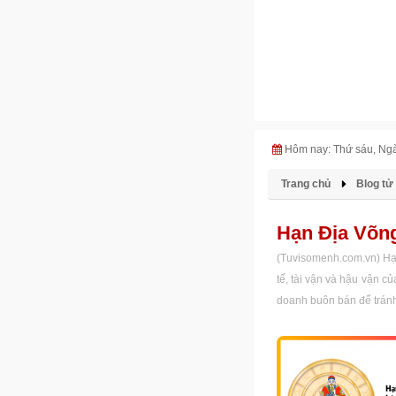
Hôm nay: Thứ sáu, Ng
Trang chủ
Blog tử 
Hạn Địa Võng
(Tuvisomenh.com.vn) Hạn
tế, tài vận và hậu vận c
doanh buôn bán để tránh 