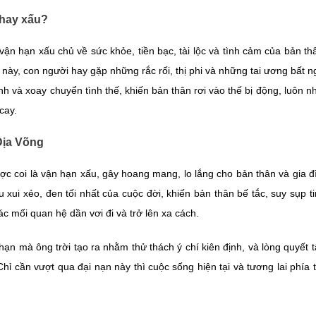
 hay xấu?
vận hạn xấu chủ về sức khỏe, tiền bạc, tài lộc và tình cảm của bản t
này, con người hay gặp những rắc rối, thị phi và những tai ương bất n
nh và xoay chuyển tình thế, khiến bản thân rơi vào thế bị động, luôn nh
cay.
Địa Võng
c coi là vận hạn xấu, gây hoang mang, lo lắng cho bản thân và gia 
 xui xẻo, đen tối nhất của cuộc đời, khiến bản thân bế tắc, suy sụp tin
 các mối quan hệ dần vơi đi và trở lên xa cách.
ạn mà ông trời tạo ra nhằm thử thách ý chí kiên định, và lòng quyết t
Chỉ cần vượt qua đại nạn này thì cuộc sống hiện tại và tương lai phí