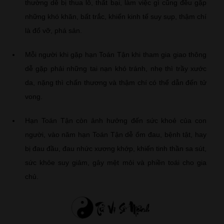
thường dễ bị thua lỗ, thất bại, làm việc gì cũng đều gặp
những khó khăn, bất trắc, khiến kinh tế suy sụp, thậm chí
là đổ vỡ, phá sản.
Mỗi người khi gặp hạn Toán Tận khi tham gia giao thông
dễ gặp phải những tai nạn khó tránh, nhẹ thì trầy xước
da, nặng thì chấn thương và thậm chí có thể dẫn đến tử
vong.
Hạn Toán Tận còn ảnh hưởng đến sức khoẻ của con
người, vào năm hạn Toán Tận dễ ốm đau, bệnh tật, hay
bị đau đầu, đau nhức xương khớp, khiến tinh thần sa sút,
sức khỏe suy giảm, gây mệt mỏi và phiền toái cho gia
chủ.