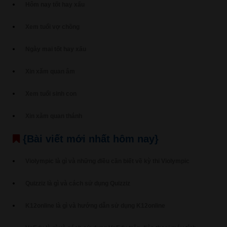
Hôm nay tốt hay xấu
Xem tuổi vợ chồng
Ngày mai tốt hay xấu
Xin xăm quan âm
Xem tuổi sinh con
Xin xăm quan thánh
{Bài viết mới nhất hôm nay}
Violympic là gì và những điều cần biết về kỳ thi Violympic
Quizziz là gì và cách sử dụng Quizziz
K12online là gì và hướng dẫn sử dụng K12online