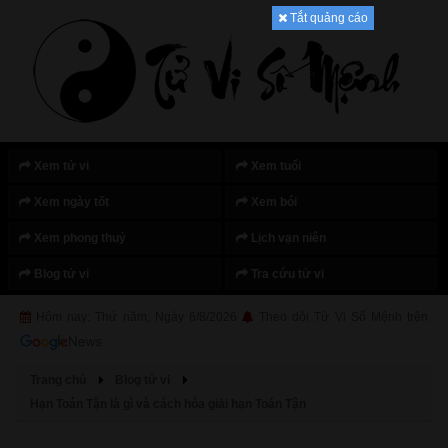
Tắt quảng cáo
Xem tử vi
Xem tuổi
Xem ngày tốt
Xem bói
Xem phong thuỷ
Lịch vạn niên
Blog tử vi
Tra cứu tử vi
Hôm nay: Thứ năm, Ngày 6/8/2026
Theo dõi Tử Vi Số Mệnh trên
Trang chủ
Blog tử vi
Hạn Toán Tận là gì và cách hóa giải hạn Toán Tận