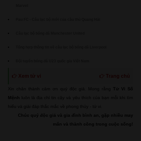
Marvel
Pau FC - Câu lạc bộ mới của cầu thủ Quang Hải
Câu lạc bộ bóng đá Manchester United
Tổng hợp thông tin về câu lạc bộ bóng đá Liverpool
Đội tuyển bóng đá U23 quốc gia Việt Nam
Xem tử vi
Trang chủ
Xin chân thành cảm ơn quý độc giả. Mong rằng
Tử Vi Số
Mệnh
luôn là địa chỉ tin cậy và yêu thích của bạn mỗi khi tìm
hiểu và giải đáp thắc mắc về phong thủy - tử vi.
Chúc quý độc giả và gia đình bình an, gặp nhiều may
mắn và thành công trong cuộc sống!