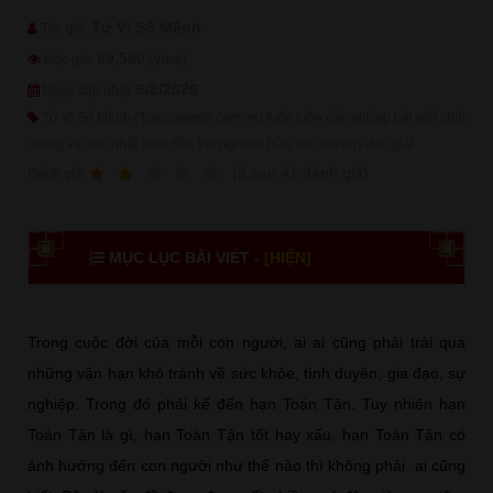
Tử Vi Số Mệnh
Tác giả:
69,560
Độc giả:
(View)
6/8/2026
Ngày cập nhật:
Tử Vi Số Mệnh (Tuvisomenh.com.vn) luôn luôn cập những bài viết chất
lượng và mới nhất đem đến trải nghiệm hữu ích cho quý độc giả!
1
2
3
4
5
(
2
sao
41
đánh giá)
Ðánh giá:
MỤC LỤC BÀI VIẾT -
[HIỆN]
Trong cuộc đời của mỗi con người, ai ai cũng phải trải qua
những vận hạn khó tránh về sức khỏe, tình duyên, gia đạo, sự
nghiệp. Trong đó phải kể đến hạn Toán Tận. Tuy nhiên hạn
Toán Tận là gì, hạn Toán Tận tốt hay xấu, hạn Toán Tận có
ảnh hưởng đến con người như thế nào thì không phải ai cũng