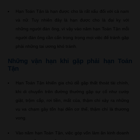
Hạn Toán Tận là hạn được cho là rất xấu đối với cả nam
và nữ. Tuy nhiên đây là hạn được cho là đại kỵ với
những người đàn ông, vì vậy vào năm hạn Toán Tận mỗi
người đàn ông cần cẩn trọng trọng mọi việc để tránh gặp
phải những tai ương khó tránh.
Những vận hạn khi gặp phải hạn Toán
Tận
Hạn Toán Tận khiến gia chủ dễ gặp thất thoát tài chính,
khi di chuyển trên đường thường gặp sự cố như cướp
giật, trộm cắp, rơi tiền, mất của, thậm chí xảy ra những
vụ va chạm gây tổn hại đến cơ thể, thậm chí là thương
vong.
Vào năm hạn Toán Tận, việc góp vốn làm ăn kinh doanh