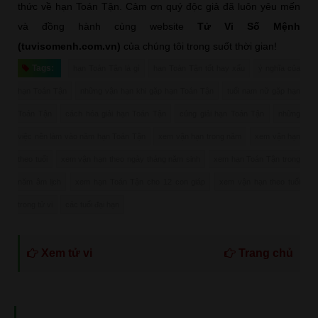
thức về hạn Toán Tận. Cảm ơn quý độc giả đã luôn yêu mến
và đồng hành cùng website
Tử Vi Số Mệnh
(tuvisomenh.com.vn)
của chúng tôi trong suốt thời gian!
Tags:
hạn Toán Tận là gì
hạn Toán Tận tốt hay xấu
ý nghĩa của
hạn Toán Tận
những vận hạn khi gặp hạn Toán Tận
tuổi nam nữ gặp hạn
Toán Tận
cách hóa giải hạn Toán Tận
cúng giải hạn Toán Tận
những
việc nên làm vào năm hạn Toán Tận
xem vận hạn trong năm
xem vận hạn
theo tuổi
xem vận hạn theo ngày tháng năm sinh
xem hạn Toán Tận trong
năm âm lịch
xem hạn Toán Tận cho 12 con giáp
xem vận hạn theo tuổi
trong tử vi
các tuổi đại hạn
Xem tử vi
Trang chủ