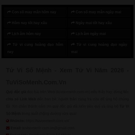
Con số may mắn hôm nay
Con số may mắn ngày mai
Hôm nay tốt hay xấu
Ngày mai tốt hay xấu
Lịch âm hôm nay
Lịch âm ngày mai
Tử vi cung hoàng đạo hôm
Tử vi cung hoàng đạo ngày
nay
mai
Tử Vi Số Mệnh - Xem Tử Vi Năm 2026 -
TuViSoMenh.Com.Vn
Quý độc giả
đọc bài trên Web (tuvisomenh.com.vn) nếu thấy hay, đừng tiếc
chia sẻ Link Web
đến bạn bè, người thân cùng tra cứu để ủng hộ chúng
tôi. Xin chân thành cảm ơn quý độc giả đã luôn yêu quý và ủng hộ
Tử Vi
Số Mệnh
trong suốt chặng đường vừa qua!
Website:
https://tuvisomenh.com.vn/
Email:
tuvisomenh.com.vn@gmail.com