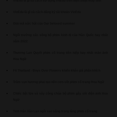
VnEdu là gì và cách sử dụng VnEdu trên điện thoại máy tính
VioEdu là gì và cách đăng ký tài khoản VioEdu
Giải mã sức hút của Our beloved summer
Ngôi trường xác sống bộ phim kinh dị của Hàn Quốc hay nhất
năm 2022
Thương Lan Quyết phim cổ trang tiên hiệp hay nhất màn ảnh
Hoa Ngữ
F4 Thailand - Boys Over Flowers khiến khán giả phấn khích
Trầm vụn hương phai tạo nên cơn sốt phim cổ trang Hoa Ngữ
Chiếc bật lửa và váy công chúa bộ phim gây sốt điện ảnh Hoa
Ngữ
Tinh Hán Xán Lạn ngôi sao sáng trong làng phim cổ trang