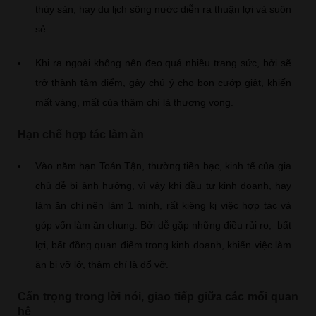
thủy sản, hay du lịch sông nước diễn ra thuận lợi và suôn
sẻ.
Khi ra ngoài không nên đeo quá nhiều trang sức, bởi sẽ
trở thành tâm điểm, gây chú ý cho bọn cướp giật, khiến
mất vàng, mất của thậm chí là thương vong.
Hạn chế hợp tác làm ăn
Vào năm hạn Toán Tận, thường tiền bạc, kinh tế của gia
chủ dễ bị ảnh hưởng, vì vậy khi đầu tư kinh doanh, hay
làm ăn chỉ nên làm 1 mình, rất kiêng kị việc hợp tác và
góp vốn làm ăn chung. Bởi dễ gặp những điều rủi ro, bất
lợi, bất đồng quan điểm trong kinh doanh, khiến việc làm
ăn bị vỡ lở, thậm chí là đổ vỡ.
Cẩn trọng trong lời nói, giao tiếp giữa các mối quan
hệ