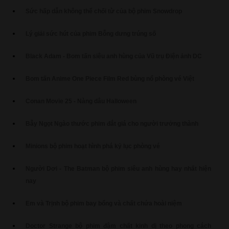
Sức hấp dẫn không thể chối từ của bộ phim Snowdrop
Lý giải sức hút của phim Bỗng dưng trúng số
Black Adam - Bom tấn siêu anh hùng của Vũ trụ Điện ảnh DC
Bom tấn Anime One Piece Film Red bùng nổ phòng vé Việt
Conan Movie 25 - Nàng dâu Halloween
Bẫy Ngọt Ngào thước phim đắt giá cho người trưởng thành
Minions bộ phim hoạt hình phá kỷ lục phòng vé
Người Dơi - The Batman bộ phim siêu anh hùng hay nhất hiện
nay
Em và Trịnh bộ phim bay bổng và chất chứa hoài niệm
Doctor Strange bộ phim đậm chất kinh dị theo phong cách