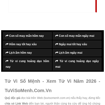
kinh tế, tài vận và hậu vận của bản thân. Vào năm
hạn Địa Võng mỗi người nên cẩn trọng trong lời ăn
tiếng nói, cũng như việc đi lại, kinh doanh buôn bán
để tránh thất thoát tài sản, hay gặp những tai nạn,
thương vong.
Con số may mắn hôm nay
Con số may mắn ngày mai
Hôm nay tốt hay xấu
Ngày mai tốt hay xấu
Lịch âm hôm nay
Lịch âm ngày mai
Tử vi cung hoàng đạo hôm
Tử vi cung hoàng đạo ngày
nay
mai
Tử Vi Số Mệnh - Xem Tử Vi Năm 2026 -
TuViSoMenh.Com.Vn
Quý độc giả
đọc bài trên Web (tuvisomenh.com.vn) nếu thấy hay, đừng tiếc
chia sẻ Link Web
đến bạn bè, người thân cùng tra cứu để ủng hộ chúng