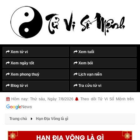
Xem tử vi
Xem tuổi
Xem ngày tốt
Xem bói
Xem phong thuỷ
Lịch vạn niên
Blog tử vi
Tra cứu tử vi
Hôm nay: Thứ sáu, Ngày 7/8/2026
Theo dõi Tử Vi Số Mệnh trên
Trang chủ
Hạn Địa Võng là gì
HẠN ĐỊA VÕNG LÀ GÌ