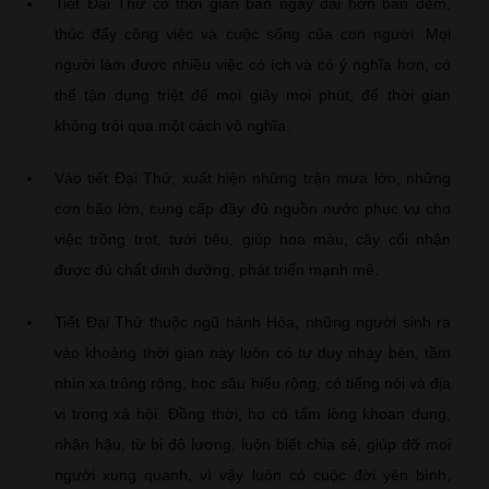
Tiết Đại Thử có thời gian ban ngày dài hơn ban đêm,
thúc đẩy công việc và cuộc sống của con người. Mọi
người làm được nhiều việc có ích và có ý nghĩa hơn, có
thể tận dụng triệt để mọi giây mọi phút, để thời gian
không trôi qua một cách vô nghĩa.
Vào tiết Đại Thử, xuất hiện những trận mưa lớn, những
cơn bão lớn, cung cấp đầy đủ nguồn nước phục vụ cho
việc trồng trọt, tưới tiêu, giúp hoa màu, cây cối nhận
được đủ chất dinh dưỡng, phát triển mạnh mẽ.
Tiết Đại Thử thuộc ngũ hành Hỏa, những người sinh ra
vào khoảng thời gian này luôn có tư duy nhạy bén, tầm
nhìn xa trông rộng, học sâu hiểu rộng, có tiếng nói và địa
vị trong xã hội. Đồng thời, họ có tấm lòng khoan dung,
nhân hậu, từ bi độ lượng, luôn biết chia sẻ, giúp đỡ mọi
người xung quanh, vì vậy luôn có cuộc đời yên bình,