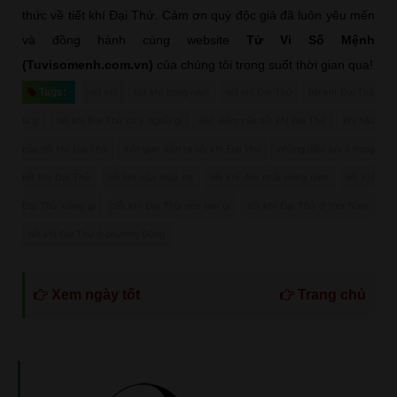
thức về tiết khí Đại Thử. Cảm ơn quý độc giả đã luôn yêu mến
và đồng hành cùng website
Tử Vi Số Mệnh
(Tuvisomenh.com.vn)
của chúng tôi trong suốt thời gian qua!
Tags:
tiết khí
tiết khí trong năm
tiết khí Đại Thử
tiết khí Đại Thử
là gì
tiết khí Đại Thử có ý nghĩa gì
đặc điểm của tiết khí Đại Thử
khí hậu
của tiết khí Đại Thử
thời gian diễn ra tiết khí Đại Thử
những điều lưu ý trong
tiết khí Đại Thử
tiết khí của mùa hạ
tiết khí đẹp nhất trong năm
tiết khí
Đại Thử kiêng gì
tiết khí Đại Thử nên làm gì
tiết khí Đại Thử ở Việt Nam
tiết khí Đại Thử ở phương Đông
Xem ngày tốt
Trang chủ