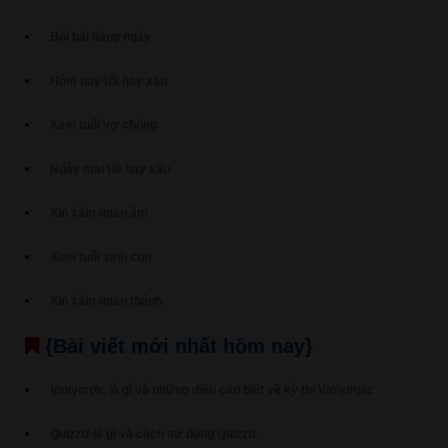
Bói bài hàng ngày
Hôm nay tốt hay xấu
Xem tuổi vợ chồng
Ngày mai tốt hay xấu
Xin xăm quan âm
Xem tuổi sinh con
Xin xăm quan thánh
{Bài viết mới nhất hôm nay}
Violympic là gì và những điều cần biết về kỳ thi Violympic
Quizziz là gì và cách sử dụng Quizziz