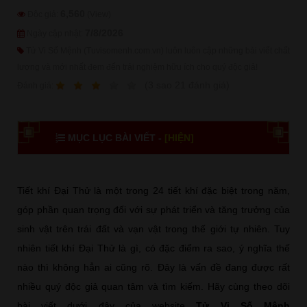
6,560
Độc giả:
(View)
7/8/2026
Ngày cập nhật:
Tử Vi Số Mệnh (Tuvisomenh.com.vn) luôn luôn cập những bài viết chất
lượng và mới nhất đem đến trải nghiệm hữu ích cho quý độc giả!
1
2
3
4
5
(
3
sao
21
đánh giá)
Ðánh giá:
MỤC LỤC BÀI VIẾT -
[HIỆN]
Tiết khí Đại Thử là một trong 24 tiết khí đặc biệt trong năm,
góp phần quan trọng đối với sự phát triển và tăng trưởng của
sinh vật trên trái đất và vạn vật trong thế giới tự nhiên. Tuy
nhiên tiết khí Đại Thử là gì, có đặc điểm ra sao, ý nghĩa thế
nào thì không hẳn ai cũng rõ. Đây là vấn đề đang được rất
nhiều quý độc giả quan tâm và tìm kiếm. Hãy cùng theo dõi
bài viết dưới đây của website
Tử Vi Số Mệnh