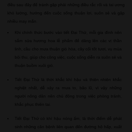
điều sau đây để tránh gặp phải những điều rắc rối và tai ương
khó lường, hướng đến cuộc sống thuận lợi, suôn sẻ và gặp
nhiều may mắn.
Khi chính thức bước vào tiết Đại Thử, mỗi gia đình nên
sắm sửa hương hoa lễ phẩm để dâng lên các vị thần
linh, cầu cho mưa thuận gió hòa, cây cối tốt tươi, vụ mùa
bội thu, giúp cho công việc, cuộc sống diễn ra suôn sẻ và
thuận buồm xuôi gió.
Tiết Đại Thử là thời khắc khí hậu và thiên nhiên khắc
nghiệt nhất, dễ xảy ra mưa to, bão lũ, vì vậy những
người nông dân nên chủ động trong việc phòng tránh,
khắc phục thiên tai.
Tiết Đại Thử có khí hậu nóng ẩm, là thời điểm dễ phát
sinh những căn bệnh liên quan đến đường hô hấp, xuất