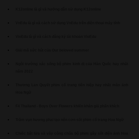
K12online là gì và hướng dẫn sử dụng K12online
VnEdu là gì và cách sử dụng VnEdu trên điện thoại máy tính
VioEdu là gì và cách đăng ký tài khoản VioEdu
Giải mã sức hút của Our beloved summer
Ngôi trường xác sống bộ phim kinh dị của Hàn Quốc hay nhất
năm 2022
Thương Lan Quyết phim cổ trang tiên hiệp hay nhất màn ảnh
Hoa Ngữ
F4 Thailand - Boys Over Flowers khiến khán giả phấn khích
Trầm vụn hương phai tạo nên cơn sốt phim cổ trang Hoa Ngữ
Chiếc bật lửa và váy công chúa bộ phim gây sốt điện ảnh Hoa