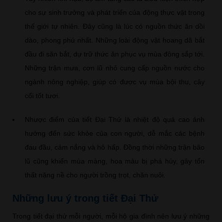
cho sự sinh trưởng và phát triển của động thực vật trong
thế giới tự nhiên. Đây cũng là lúc có nguồn thức ăn dồi
dào, phong phú nhất. Những loài động vật hoang dã bắt
đầu đi săn bắt, dự trữ thức ăn phục vụ mùa đông sắp tới.
Những trận mưa, cơn lũ nhỏ cung cấp nguồn nước cho
ngành nông nghiệp, giúp có được vụ mùa bội thu, cây
cối tốt tươi.
Nhược điểm của tiết Đại Thử là nhiệt độ quá cao ảnh
hưởng đến sức khỏe của con người, dễ mắc các bệnh
đau đầu, cảm nắng và hô hấp. Đồng thời những trận bão
lũ cũng khiến mùa màng, hoa màu bị phá hủy, gây tổn
thất nặng nề cho người trồng trọt, chăn nuôi.
Những lưu ý trong tiết Đại Thử
Trong tiết đại thử mỗi người, mỗi hộ gia đình nên lưu ý những