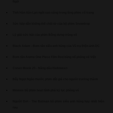
Ngữ
Tinh Hán Xán Lạn ngôi sao sáng trong làng phim cổ trang
Sức hấp dẫn không thể chối từ của bộ phim Snowdrop
Lý giải sức hút của phim Bỗng dưng trúng số
Black Adam - Bom tấn siêu anh hùng của Vũ trụ Điện ảnh DC
Bom tấn Anime One Piece Film Red bùng nổ phòng vé Việt
Conan Movie 25 - Nàng dâu Halloween
Bẫy Ngọt Ngào thước phim đắt giá cho người trưởng thành
Minions bộ phim hoạt hình phá kỷ lục phòng vé
Người Dơi - The Batman bộ phim siêu anh hùng hay nhất hiện
nay