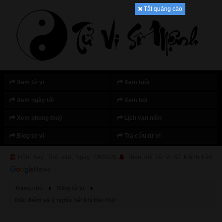
Tắt quảng cáo
Xem tử vi
Xem tuổi
Xem ngày tốt
Xem bói
Xem phong thuỷ
Lịch vạn niên
Blog tử vi
Tra cứu tử vi
Hôm nay: Thứ sáu, Ngày 7/8/2026
Theo dõi Tử Vi Số Mệnh trên
Trang chủ
Blog tử vi
Đặc điểm và ý nghĩa tiết khí Đại Thử