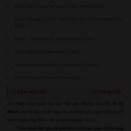
Em và Trịnh bộ phim bay bổng và chất chứa hoài niệm
Doctor Strange bộ phim đậm chất kinh dị theo phong cách
Marvel
Pau FC - Câu lạc bộ mới của cầu thủ Quang Hải
Câu lạc bộ bóng đá Manchester United
Tổng hợp thông tin về câu lạc bộ bóng đá Liverpool
Đội tuyển bóng đá U23 quốc gia Việt Nam
Xem ngày tốt
Trang chủ
Xin chân thành cảm ơn quý độc giả. Mong rằng
Tử Vi Số
Mệnh
luôn là địa chỉ tin cậy và yêu thích của bạn mỗi khi tìm
hiểu và giải đáp thắc mắc về phong thủy - tử vi.
Chúc quý độc giả và gia đình bình an, gặp nhiều may