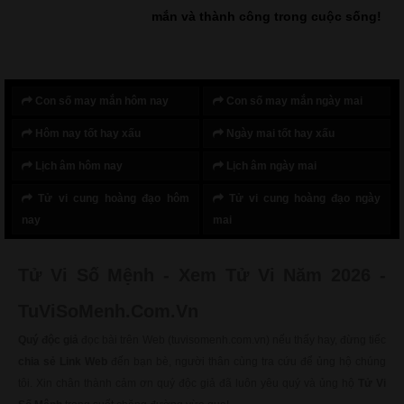
mắn và thành công trong cuộc sống!
Con số may mắn hôm nay
Con số may mắn ngày mai
Hôm nay tốt hay xấu
Ngày mai tốt hay xấu
Lịch âm hôm nay
Lịch âm ngày mai
Tử vi cung hoàng đạo hôm
Tử vi cung hoàng đạo ngày
nay
mai
Tử Vi Số Mệnh - Xem Tử Vi Năm 2026 -
TuViSoMenh.Com.Vn
Quý độc giả
đọc bài trên Web (tuvisomenh.com.vn) nếu thấy hay, đừng tiếc
chia sẻ Link Web
đến bạn bè, người thân cùng tra cứu để ủng hộ chúng
tôi. Xin chân thành cảm ơn quý độc giả đã luôn yêu quý và ủng hộ
Tử Vi