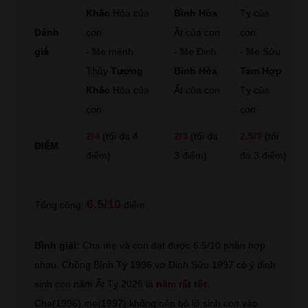
Khắc
Hỏa của
Bình Hòa
Tỵ của
Đánh
con
Ất của con
con
giá
- Mẹ mệnh
- Mẹ Đinh
- Mẹ Sửu
Thủy
Tương
Bình Hòa
Tam Hợp
Khắc
Hỏa của
Ất của con
Tỵ của
con
con
2/4
(tối đa 4
2/3
(tối đa
2.5/3
(tối
ĐIỂM
điểm)
3 điểm)
đa 3 điểm)
6.5/10
Tổng cộng:
điểm
Bình giải:
Cha mẹ và con đạt được 6.5/10 phần hợp
nhau. Chồng Bính Tý 1996 vợ Đinh Sửu 1997 có ý định
sinh con năm Ất Tỵ 2025 là
năm rất tốt
.
Cha(1996) mẹ(1997) không nên bỏ lỡ sinh con vào