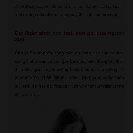
năm(2025) này vì nếu bõ lỡ cha mẹ phải đợi rất lâu sau
mới có một năm đẹp như thế này để sinh con hợp tuổi.
Dự đoán sinh con trai, con gái của người
xưa
Chú ý:
Có rất nhiều công thức dự đoán sinh con trai hay
con gái như: căn cứ vào quẻ bát quái, xem tháng thụ thai,
theo dân gian truyền miệng hoặc theo tuổi vợ chồng. Ở
dưới đây
Tử Vi Số Mệnh
hướng dẫn bạn xem dự đoán
tuổi sinh trai hay gái dựa trên tuổi vợ chồng âm lịch tương
đối chính xác.