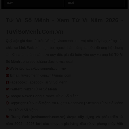
nay
mai
Tử Vi Số Mệnh - Xem Tử Vi Năm 2026 -
TuViSoMenh.Com.Vn
Quý độc giả
đọc bài trên Web (tuvisomenh.com.vn) nếu thấy hay, đừng tiếc
chia sẻ Link Web
đến bạn bè, người thân cùng tra cứu để ủng hộ chúng
tôi. Xin chân thành cảm ơn quý độc giả đã luôn yêu quý và ủng hộ
Tử Vi
Số Mệnh
trong suốt chặng đường vừa qua!
Website:
https://tuvisomenh.com.vn/
Email:
tuvisomenh.com.vn@gmail.com
Facebook:
Facebook Tử Vi Số Mệnh
Twitter:
Twitter Tử Vi Số Mệnh
Google News:
Google News Tử Vi Số Mệnh
Copyright
Tử Vi Số Mệnh
. All Rights Reserved |
Sitemap Tử Vi Số Mệnh
|
Rss Tử Vi Số Mệnh
Trang Web (tuvisomenh.com.vn) được xây dựng và phát triển từ
năm 2002 - 2026 bởi các chuyên gia hàng đầu tử vi phong thủy Việt