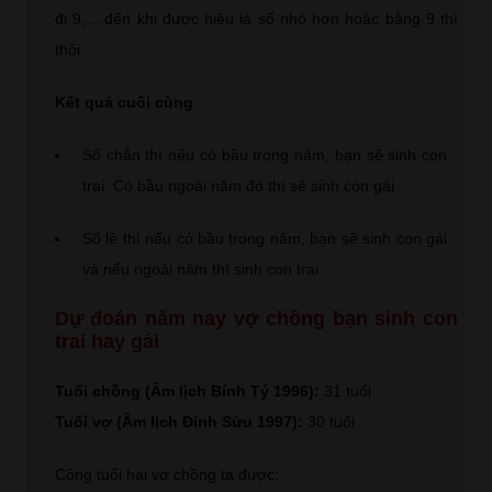
đi 9,... đến khi được hiệu là số nhỏ hơn hoặc bằng 9 thì
thôi.
Kết quả cuối cùng
Số chẵn thì nếu có bầu trong năm, bạn sẽ sinh con
trai. Có bầu ngoài năm đó thì sẽ sinh con gái
Số lẻ thì nếu có bầu trong năm, bạn sẽ sinh con gái
và nếu ngoài năm thì sinh con trai
Dự đoán năm nay vợ chồng bạn sinh con
trai hay gái
Tuổi chồng (Âm lịch Bính Tý 1996):
31 tuổi
Tuổi vợ (Âm lịch Đinh Sửu 1997):
30 tuổi
Cộng tuổi hai vợ chồng ta được: