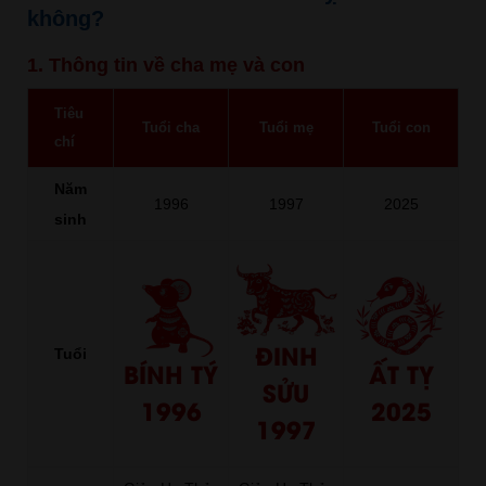
không?
1. Thông tin về cha mẹ và con
Tiêu
Tuổi cha
Tuổi mẹ
Tuổi con
chí
Năm
1996
1997
2025
sinh
ĐINH
Tuổi
BÍNH TÝ
ẤT TỴ
SỬU
1996
2025
1997