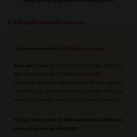
Bảng tra hợp xung hình hai của các địa chỉ
4. Tổng kết xem tuổi sinh con
Cha mẹ và con được
6.5/10
phần hợp nhau
Bình giải:
Chồng Bính Tý 1996 vợ Đinh Sửu 1997 có ý
định sinh con năm Ất Tỵ 2025 là
năm rất tốt
.
Cha(1996) mẹ(1997) không nên bỏ lỡ sinh con vào
năm(2025) này vì nếu bõ lỡ cha mẹ phải đợi rất lâu sau
mới có một năm đẹp như thế này để sinh con hợp tuổi.
Kết quả chồng Bính Tý 1996 vợ Đinh Sửu 1997 sinh
con trai hay con gái năm 2025: