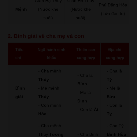
Giản Hạ Thủy
Giản Hạ Thủy
Phú Đăng Hỏa
Mệnh
(Nước khe
(Nước khe
(Lửa đèn to)
suối)
suối)
2. Bình giải về cha mẹ và con
Tiêu
Ngũ hành sinh
Thiên can
Địa chi
chí
khắc
xung hợp
xung hợp
- Cha mệnh
- Cha là
- Cha là
Thủy
Tý
Bính
Bình
- Mẹ mệnh
- Mẹ là
- Mẹ là
giải
Thủy
Sửu
Đinh
- Con mệnh
- Con là
- Con là
Ất
Hỏa
Tỵ
- Cha mệnh
- Cha Tý
Thủy
Tương
- Cha Bính
Bình Hòa