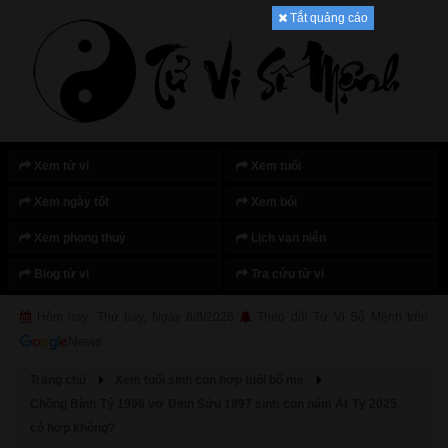
Tắt quảng cáo
Xem tử vi
Xem tuổi
Xem ngày tốt
Xem bói
Xem phong thuỷ
Lịch vạn niên
Blog tử vi
Tra cứu tử vi
Hôm nay: Thứ bảy, Ngày 8/8/2026
Theo dõi Tử Vi Số Mệnh trên
Trang chủ
Xem tuổi sinh con hợp tuổi bố mẹ
Chồng Bính Tý 1996 vợ Đinh Sửu 1997 sinh con năm Ất Tỵ 2025
có hợp không?