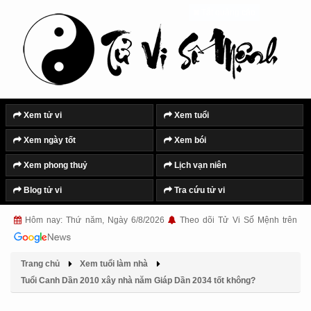
Tắt quảng cáo
Xem tử vi
Xem tuổi
Xem ngày tốt
Xem bói
Xem phong thuỷ
Lịch vạn niên
Blog tử vi
Tra cứu tử vi
Hôm nay: Thứ năm, Ngày 6/8/2026
Theo dõi Tử Vi Số Mệnh trên
Trang chủ
Xem tuổi làm nhà
Tuổi Canh Dần 2010 xây nhà năm Giáp Dần 2034 tốt không?