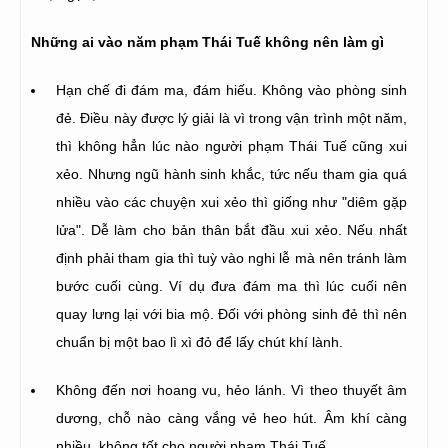
Những ai vào năm phạm Thái Tuế không nên làm gì
Hạn chế đi đám ma, đám hiếu. Không vào phòng sinh
đẻ. Điều này được lý giải là vì trong vận trình một năm,
thì không hẳn lúc nào người phạm Thái Tuế cũng xui
xẻo. Nhưng ngũ hành sinh khắc, tức nếu tham gia quá
nhiều vào các chuyện xui xẻo thì giống như "diêm gặp
lửa". Dễ làm cho bản thân bắt đầu xui xẻo. Nếu nhất
định phải tham gia thì tuỳ vào nghi lễ mà nên tránh làm
bước cuối cùng. Ví dụ đưa đám ma thì lúc cuối nên
quay lưng lại với bia mộ. Đối với phòng sinh đẻ thì nên
chuẩn bị một bao lì xì đỏ để lấy chút khí lành.
Không đến nơi hoang vu, hẻo lánh. Vì theo thuyết âm
dương, chỗ nào càng vắng vẻ heo hút. Âm khí càng
nhiều, không tốt cho người phạm Thái Tuế.