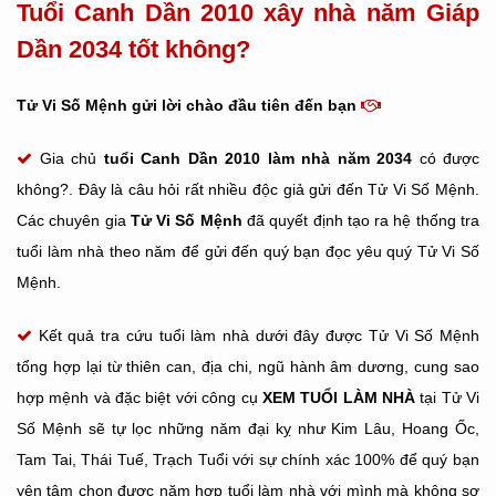
Tuổi Canh Dần 2010 xây nhà năm Giáp
Dần 2034 tốt không?
Tử Vi Số Mệnh gửi lời chào đầu tiên đến bạn
Gia chủ
tuổi Canh Dần
2010 làm nhà năm 2034
có được
không?. Đây là câu hỏi rất nhiều độc giả gửi đến Tử Vi Số Mệnh.
Các chuyên gia
Tử Vi Số Mệnh
đã quyết định tạo ra hệ thống tra
tuổi làm nhà theo năm để gửi đến quý bạn đọc yêu quý Tử Vi Số
Mệnh.
Kết quả tra cứu tuổi làm nhà dưới đây được Tử Vi Số Mệnh
tổng hợp lại từ thiên can, địa chi, ngũ hành âm dương, cung sao
hợp mệnh và đặc biệt với công cụ
XEM TUỔI LÀM NHÀ
tại Tử Vi
Số Mệnh sẽ tự lọc những năm đại kỵ như Kim Lâu, Hoang Ốc,
Tam Tai, Thái Tuế, Trạch Tuổi với sự chính xác 100% để quý bạn
yên tâm chọn được năm hợp tuổi làm nhà với mình mà không sợ