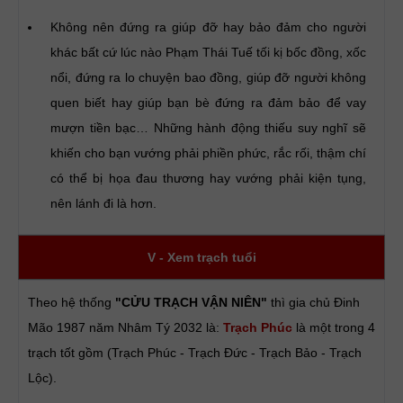
Không nên đứng ra giúp đỡ hay bảo đảm cho người
khác bất cứ lúc nào Phạm Thái Tuế tối kị bốc đồng, xốc
nổi, đứng ra lo chuyện bao đồng, giúp đỡ người không
quen biết hay giúp bạn bè đứng ra đảm bảo để vay
mượn tiền bạc… Những hành động thiếu suy nghĩ sẽ
khiến cho bạn vướng phải phiền phức, rắc rối, thậm chí
có thể bị họa đau thương hay vướng phải kiện tụng,
nên lánh đi là hơn.
V - Xem trạch tuổi
Theo hệ thống
"CỬU TRẠCH VẬN NIÊN"
thì gia chủ Đinh
Mão 1987 năm Nhâm Tý 2032 là:
Trạch Phúc
là một trong 4
trạch tốt gồm (Trạch Phúc - Trạch Đức - Trạch Bảo - Trạch
Lộc).