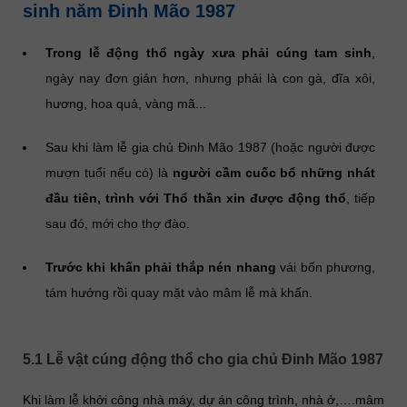
sinh năm Đinh Mão 1987
Trong lễ động thổ ngày xưa phải cúng tam sinh
,
ngày nay đơn giản hơn, nhưng phải là con gà, đĩa xôi,
hương, hoa quả, vàng mã...
Sau khi làm lễ gia chủ Đinh Mão 1987 (hoặc người được
mượn tuổi nếu có) là
người cầm cuốc bổ những nhát
đầu tiên, trình với Thổ thần xin được động thổ
, tiếp
sau đó, mới cho thợ đào.
Trước khi khấn phải thắp nén nhang
vái bốn phương,
tám hướng rồi quay mặt vào mâm lễ mà khấn.
5.1 Lễ vật cúng động thổ cho gia chủ Đinh Mão 1987
Khi làm lễ khởi công nhà máy, dự án công trình, nhà ở,….mâm