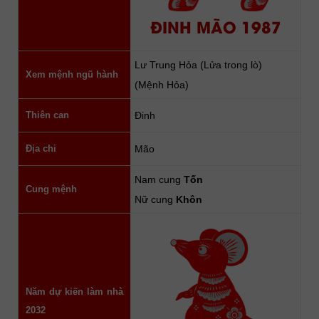
ĐINH MÃO 1987
Lư Trung Hỏa (Lửa trong lò)
Xem mệnh ngũ hành
(Mệnh Hỏa)
Thiên can
Đinh
Địa chi
Mão
Nam cung
Tốn
Cung mệnh
Nữ cung
Khôn
Năm dự kiến làm nhà
2032