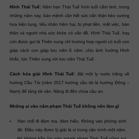
Hình Thái Tuế:
Năm hạn Thái Tuế hình tuổi cầm tinh, trong
những năm này, bản mệnh cần hết sức cẩn thận kẻo vướng
họa kiện tụng, tiểu nhân hãm hại, bị phạt tiền, mất việc, bản
thân và người nhà sức khỏe có vấn đề. Hình Thái Tuế, hay
còn được gọi là Thiên xung chỉ trường hợp người có tuổi con
giáp cách con giáp lưu niên 6 năm, chịu ảnh hưởng Hình
khắc, tức Thiên xung với lưu niên Thái Tuế.
Cách hóa giải Hình Thái Tuế:
đặt một ly nước trắng về
hường Cầu Tài (năm 2017 hướng cầu tài là hướng Đông –
Nam) để tăng tài vận. Năng đi đền chùa cầu an.
Những ai vào năm phạm Thái Tuế không nên làm gì
Hạn chế đi đám ma, đám hiếu. Không vào phòng sinh
đẻ. Điều này được lý giải là vì trong vận trình một năm,
thì không hẳn lúc nào người phạm Thái Tuế cũng xui