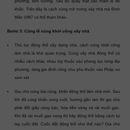
phương, tám hướng. Sau đó quay mặt vào mâm lễ để
khấn. Trên đây là cách cúng mở móng xây nhà mà Đinh
Mão 1987 có thể tham khảo.
Bước 3: Cúng lễ cúng khởi công xây nhà
Thủ tục động thổ xây dựng nhà, cách cúng khởi công
làm nhà là khá quan trọng. Cúng xây nhà động thổ có
nhiều cách khác nhau tùy thuộc vào phong tục từng địa
phương, từng gia đình cũng như phụ thuộc vào Pháp sư
xem xét.
Gia chủ cúng bài cúng, khấn động thổ làm nhà mới. Sau
khi đã cúng khấn xong xuôi, hương gần tàn thì gia chủ
phải đốt giấy vàng bạc, hóa tiền vàng và rải muối gạo.
Khi đã rải muối gạo xong thì hãy động thổ bằng cách tự
tay cuốc đất. Cuốc đất động thổ như thế nào? Gia chủ