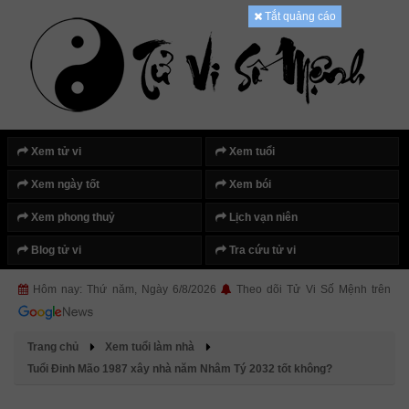
Tắt quảng cáo
Xem tử vi
Xem tuổi
Xem ngày tốt
Xem bói
Xem phong thuỷ
Lịch vạn niên
Blog tử vi
Tra cứu tử vi
Hôm nay: Thứ năm, Ngày 6/8/2026
Theo dõi Tử Vi Số Mệnh trên
Trang chủ
Xem tuổi làm nhà
Tuổi Đinh Mão 1987 xây nhà năm Nhâm Tý 2032 tốt không?