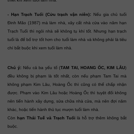
- Hạn Trạch Tuổi (Cửu trạch vận niên):
Nếu gia chủ tuổi
Đinh Mão (1987) mà làm nhà, xây cất nhà cửa vào năm hạn
Trạch Tuổi thì ngôi nhà sẽ không tụ khí tốt. Nhưng hạn trạch
tuổi là để bổ trợ tốt hơn cho tuổi làm nhà và không phải là tiêu
chí bắt buộc khi xem tuổi làm nhà.
Chú ý:
Nếu cả ba yếu tố (
TAM TAI, HOANG ỐC, KIM LÂU
)
đều không bị phạm là tốt nhất, còn nếu phạm Tam Tai mà
không phạm Kim Lâu, Hoàng Ốc thì cũng có thể chấp nhận
được. Phạm vào Kim Lâu hoặc Hoàng Ốc thì tuyệt đối không
nên tiến hành xây dựng, sửa chữa nhà cửa, mà nên đợi năm
khác, hoặc tiến hành thủ tục mượn tuổi làm nhà.
Còn
hạn Thái Tuế và Trạch Tuổi
là hỗ trợ thêm không bắt
buộc.