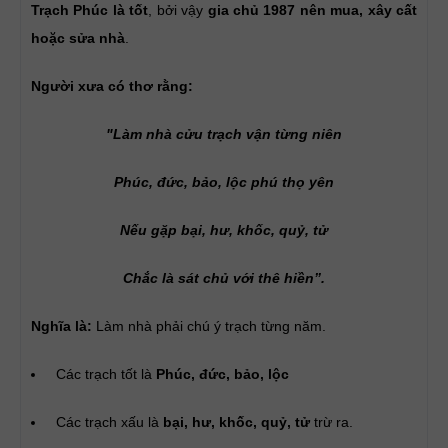
Trạch Phúc là tốt
, bởi vậy
gia chủ 1987 nên mua, xây cất
hoặc sửa nhà
.
Người xưa có thơ rằng:
"Làm nhà cửu trạch vận từng niên
Phúc, đức, bảo, lộc phú thọ yên
Nếu gặp bại, hư, khốc, quỷ, tử
Chắc là sát chủ với thê hiền”.
Nghĩa là:
Làm nhà phải chú ý trạch từng năm.
Các trạch tốt là
Phúc, đức, bảo, lộc
Các trạch xấu là
bại, hư, khốc, quỷ, tử
trừ ra.