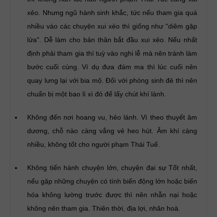
xẻo. Nhưng ngũ hành sinh khắc, tức nếu tham gia quá
nhiều vào các chuyện xui xẻo thì giống như "diêm gặp
lửa". Dễ làm cho bản thân bắt đầu xui xẻo. Nếu nhất
định phải tham gia thì tuỳ vào nghi lễ mà nên tránh làm
bước cuối cùng. Ví dụ đưa đám ma thì lúc cuối nên
quay lưng lại với bia mộ. Đối với phòng sinh đẻ thì nên
chuẩn bị một bao lì xì đỏ để lấy chút khí lành.
Không đến nơi hoang vu, hẻo lánh. Vì theo thuyết âm
dương, chỗ nào càng vắng vẻ heo hút. Âm khí càng
nhiều, không tốt cho người phạm Thái Tuế.
Không tiến hành chuyện lớn, chuyện đại sự Tốt nhất,
nếu gặp những chuyện có tính biến động lớn hoặc biến
hóa không lường trước được thì nên nhẫn nại hoặc
không nên tham gia. Thiên thời, địa lợi, nhân hoà.