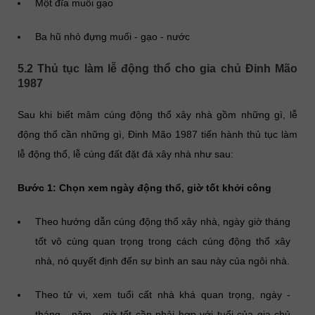
Một đĩa muối gạo
Ba hũ nhỏ đựng muối - gạo - nước
5.2 Thủ tục làm lễ động thổ cho gia chủ Đinh Mão
1987
Sau khi biết mâm cúng động thổ xây nhà gồm những gì, lễ
động thổ cần những gì, Đinh Mão 1987 tiến hành thủ tục làm
lễ động thổ, lễ cúng đất đặt đá xây nhà như sau:
Bước 1: Chọn xem ngày động thổ, giờ tốt khởi công
Theo hướng dẫn cúng động thổ xây nhà, ngày giờ tháng
tốt vô cùng quan trọng trong cách cúng động thổ xây
nhà, nó quyết định đến sự bình an sau này của ngôi nhà.
Theo tử vi, xem tuổi cất nhà khá quan trọng, ngày -
tháng - năm - giờ tốt cần phải hợp với tuổi của gia chủ