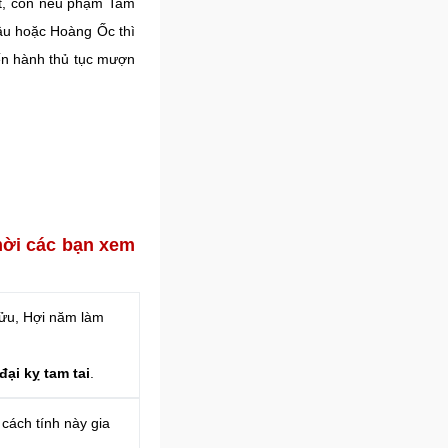
ất, còn nếu phạm Tam
âu hoặc Hoàng Ốc thì
ến hành thủ tục mượn
mời các bạn xem
Sửu, Hợi năm làm
ại kỵ tam tai
.
cách tính này gia