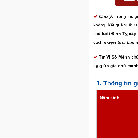
Chú ý:
Trong lúc g
không. Kết quả xuất ra
chủ
tuổi Đinh Tỵ xây
cách
mượn tuổi làm 
Tử Vi Số Mệnh
chú
kỵ giúp gia chủ mạnh
1. Thông tin g
Năm sinh