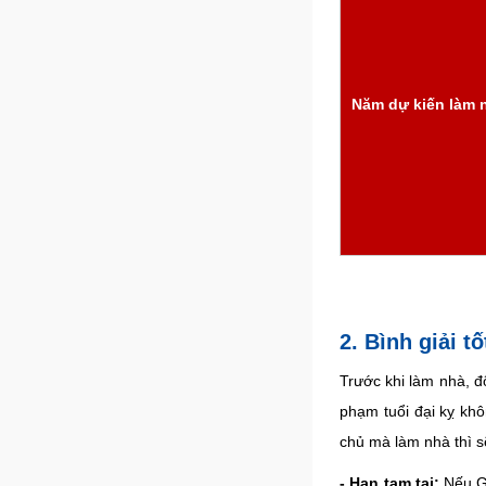
Năm dự kiến làm 
2. Bình giải t
Trước khi làm nhà, đ
phạm tuổi đại kỵ khô
chủ mà làm nhà thì sẽ
- Hạn tam tai:
Nếu Gi