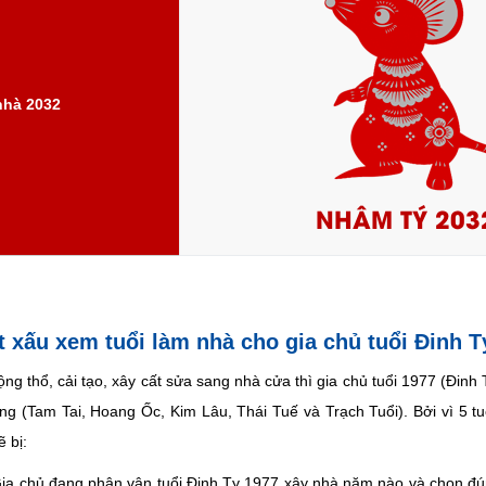
nhà 2032
NHÂM TÝ 203
ốt xấu xem tuổi làm nhà cho gia chủ tuổi Đinh T
ộng thổ, cải tạo, xây cất sửa sang nhà cửa thì gia chủ tuổi 1977 (Đinh
ng (Tam Tai, Hoang Ốc, Kim Lâu, Thái Tuế và Trạch Tuổi). Bởi vì 5 tuổ
 bị:
a chủ đang phân vân tuổi Đinh Tỵ 1977 xây nhà năm nào và chọn đún