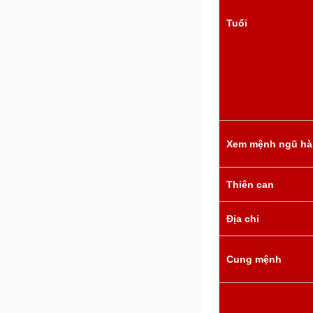
Tuổi
Xem mệnh ngũ h
Thiên can
Địa chi
Cung mệnh