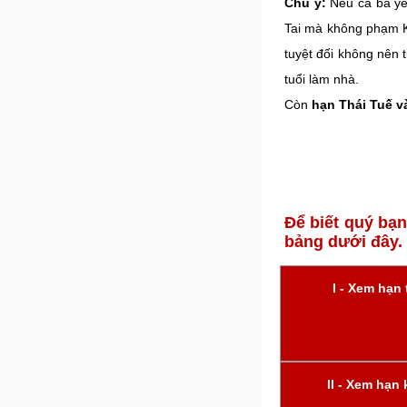
Chú ý:
Nếu cả ba yế
Tai mà không phạm K
tuyệt đối không nên
tuổi làm nhà.
Còn
hạn Thái Tuế v
Để biết quý bạ
bảng dưới đây.
I - Xem hạn 
II - Xem hạn