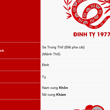
ĐINH TỴ 197
Sa Trung Thổ (Đất pha cát)
ành
(Mệnh Thổ)
Đinh
Tỵ
Nam cung
Khôn
Nữ cung
Khảm