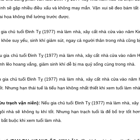
đình sẽ gặp nhiều điều xấu và không may mắn. Vận xui sẽ đeo bám tất
tai họa không thể lường trước được.
gia chủ tuổi Đinh Tỵ (1977) mà làm nhà, xây cất nhà cửa vào năm K
khỏe suy yếu, sinh khí giảm sút, ngay cả người thân trong nhà cũng bị
 gia chủ tuổi Đinh Tỵ (1977) mà làm nhà, xây cất nhà cửa vào năm H
ạnh lẽo hoang vắng, giảm sinh khí dễ bị ma quỷ sống cùng trong nhà.
gia chủ tuổi Đinh Tỵ (1977) mà làm nhà, xây cất nhà cửa vào năm h
. Nhưng hạn thái tuế là tiểu hạn không nhất thiết khi xem tuổi làm nhà
ửu trạch vận niên):
Nếu gia chủ tuổi Đinh Tỵ (1977) mà làm nhà, xây
gôi nhà sẽ không tụ khí tốt. Nhưng hạn trạch tuổi là để bổ trợ tốt hơ
í bắt buộc khi xem tuổi làm nhà.