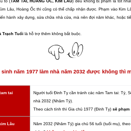
u tố (
TAM TAI, HOANG ỐC, KIM LÂU
) đều không bị phạm là tốt nh
im Lâu, Hoàng Ốc thì cũng có thể chấp nhận được. Phạm vào Kim L
 tiến hành xây dựng, sửa chữa nhà cửa, mà nên đợi năm khác, hoặc ti
à Trạch Tuổi
là hỗ trợ thêm không bắt buộc.
n sinh năm 1977 làm nhà năm 2032 được không thì 
tam tai
Người tuổi Đinh Tỵ cần tránh các năm Tam tai: Tý, 
nhà 2032 (Nhâm Tý).
Theo cách tính thì Gia chủ 1977 (Đinh Tỵ)
sẽ phạm đ
 kim Lâu
Năm 2032 (Nhâm Tý) gia chủ 56 tuổi (tuổi mụ), theo 