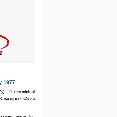
2
ỵ 1977
 Tỵ) phải xem mình có
i đại kỵ trên nếu gia
g năm trùng với tuổi