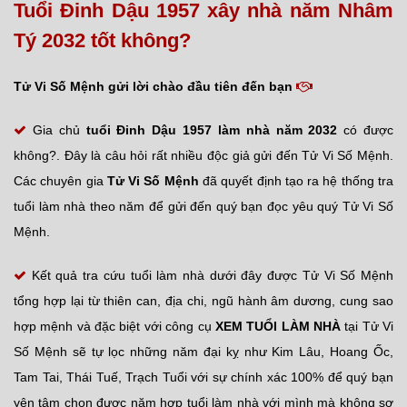
Tuổi Đinh Dậu 1957 xây nhà năm Nhâm
Tý 2032 tốt không?
Tử Vi Số Mệnh gửi lời chào đầu tiên đến bạn
Gia chủ
tuổi Đinh Dậu
1957 làm nhà năm 2032
có được
không?. Đây là câu hỏi rất nhiều độc giả gửi đến Tử Vi Số Mệnh.
Các chuyên gia
Tử Vi Số Mệnh
đã quyết định tạo ra hệ thống tra
tuổi làm nhà theo năm để gửi đến quý bạn đọc yêu quý Tử Vi Số
Mệnh.
Kết quả tra cứu tuổi làm nhà dưới đây được Tử Vi Số Mệnh
tổng hợp lại từ thiên can, địa chi, ngũ hành âm dương, cung sao
hợp mệnh và đặc biệt với công cụ
XEM TUỔI LÀM NHÀ
tại Tử Vi
Số Mệnh sẽ tự lọc những năm đại kỵ như Kim Lâu, Hoang Ốc,
Tam Tai, Thái Tuế, Trạch Tuổi với sự chính xác 100% để quý bạn
yên tâm chọn được năm hợp tuổi làm nhà với mình mà không sợ