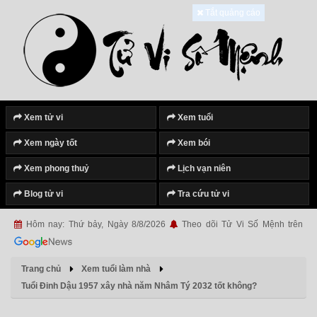
Tắt quảng cáo
Xem tử vi
Xem tuổi
Xem ngày tốt
Xem bói
Xem phong thuỷ
Lịch vạn niên
Blog tử vi
Tra cứu tử vi
Hôm nay: Thứ bảy, Ngày 8/8/2026
Theo dõi Tử Vi Số Mệnh trên
Trang chủ
Xem tuổi làm nhà
Tuổi Đinh Dậu 1957 xây nhà năm Nhâm Tý 2032 tốt không?