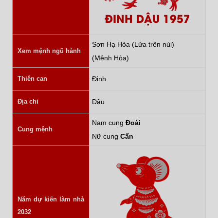
ĐINH DẬU 1957
Sơn Hạ Hỏa (Lửa trên núi)
Xem mệnh ngũ hành
(Mệnh Hỏa)
Thiên can
Đinh
Địa chi
Dậu
Nam cung
Đoài
Cung mệnh
Nữ cung
Cấn
Năm dự kiến làm nhà
2032