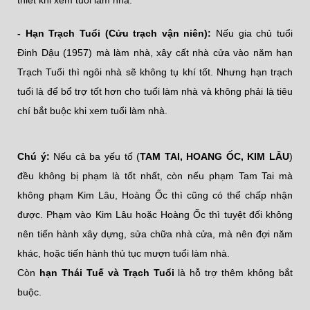
- Hạn Trạch Tuổi (Cửu trạch vận niên):
Nếu gia chủ tuổi
Đinh Dậu (1957) mà làm nhà, xây cất nhà cửa vào năm hạn
Trạch Tuổi thì ngôi nhà sẽ không tụ khí tốt. Nhưng hạn trạch
tuổi là để bổ trợ tốt hơn cho tuổi làm nhà và không phải là tiêu
chí bắt buộc khi xem tuổi làm nhà.
Chú ý:
Nếu cả ba yếu tố (
TAM TAI, HOANG ỐC, KIM LÂU
)
đều không bị phạm là tốt nhất, còn nếu phạm Tam Tai mà
không phạm Kim Lâu, Hoàng Ốc thì cũng có thể chấp nhận
được. Phạm vào Kim Lâu hoặc Hoàng Ốc thì tuyệt đối không
nên tiến hành xây dựng, sửa chữa nhà cửa, mà nên đợi năm
khác, hoặc tiến hành thủ tục mượn tuổi làm nhà.
Còn
hạn Thái Tuế và Trạch Tuổi
là hỗ trợ thêm không bắt
buộc.