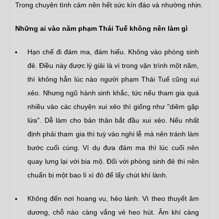
Trong chuyện tình cảm nên hết sức kín đáo và nhường nhịn.
Những ai vào năm phạm Thái Tuế không nên làm gì
Hạn chế đi đám ma, đám hiếu. Không vào phòng sinh
đẻ. Điều này được lý giải là vì trong vận trình một năm,
thì không hẳn lúc nào người phạm Thái Tuế cũng xui
xẻo. Nhưng ngũ hành sinh khắc, tức nếu tham gia quá
nhiều vào các chuyện xui xẻo thì giống như "diêm gặp
lửa". Dễ làm cho bản thân bắt đầu xui xẻo. Nếu nhất
định phải tham gia thì tuỳ vào nghi lễ mà nên tránh làm
bước cuối cùng. Ví dụ đưa đám ma thì lúc cuối nên
quay lưng lại với bia mộ. Đối với phòng sinh đẻ thì nên
chuẩn bị một bao lì xì đỏ để lấy chút khí lành.
Không đến nơi hoang vu, hẻo lánh. Vì theo thuyết âm
dương, chỗ nào càng vắng vẻ heo hút. Âm khí càng