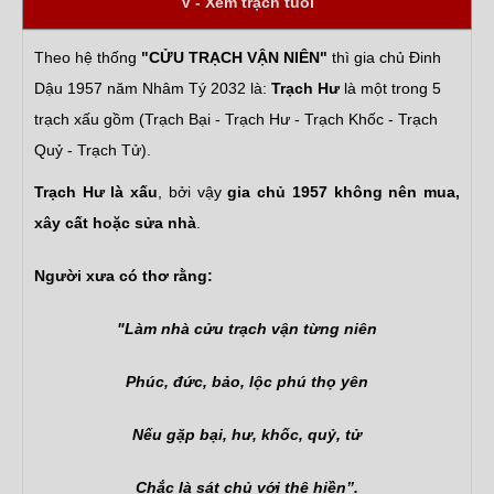
V - Xem trạch tuổi
Theo hệ thống
"CỬU TRẠCH VẬN NIÊN"
thì gia chủ Đinh
Dậu 1957 năm Nhâm Tý 2032 là:
Trạch Hư
là một trong 5
trạch xấu gồm (Trạch Bại - Trạch Hư - Trạch Khốc - Trạch
Quỷ - Trạch Tử).
Trạch Hư là xấu
, bởi vậy
gia chủ 1957 không nên mua,
xây cất hoặc sửa nhà
.
Người xưa có thơ rằng:
"Làm nhà cửu trạch vận từng niên
Phúc, đức, bảo, lộc phú thọ yên
Nếu gặp bại, hư, khốc, quỷ, tử
Chắc là sát chủ với thê hiền”.