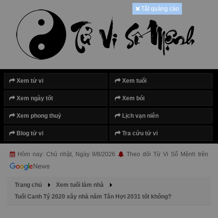
Tắt quảng cáo
Xem tử vi
Xem tuổi
Xem ngày tốt
Xem bói
Xem phong thuỷ
Lịch vạn niên
Blog tử vi
Tra cứu tử vi
Hôm nay: Chủ nhật, Ngày 9/8/2026
Theo dõi Tử Vi Số Mệnh trên
Trang chủ
Xem tuổi làm nhà
Tuổi Canh Tý 2020 xây nhà năm Tân Hợi 2031 tốt không?