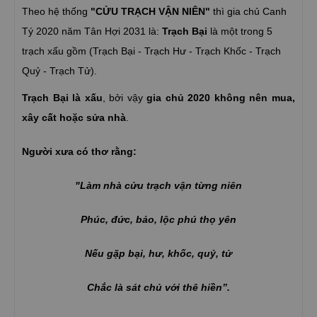
Theo hệ thống
"CỬU TRẠCH VẬN NIÊN"
thì gia chủ Canh
Tý 2020 năm Tân Hợi 2031 là:
Trạch Bại
là một trong 5
trạch xấu gồm (Trạch Bại - Trạch Hư - Trạch Khốc - Trạch
Quỷ - Trạch Tử).
Trạch Bại là xấu
, bởi vậy
gia chủ 2020 không nên mua,
xây cất hoặc sửa nhà
.
Người xưa có thơ rằng:
"Làm nhà cửu trạch vận từng niên
Phúc, đức, bảo, lộc phú thọ yên
Nếu gặp bại, hư, khốc, quỷ, tử
Chắc là sát chủ với thê hiền”.