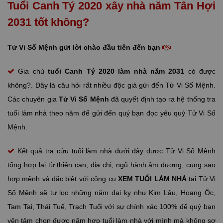
Tuổi Canh Tý 2020 xây nhà năm Tân Hợi
2031 tốt không?
Tử Vi Số Mệnh gửi lời chào đầu tiên đến bạn
Gia chủ
tuổi Canh Tý
2020 làm nhà năm 2031
có được
không?. Đây là câu hỏi rất nhiều độc giả gửi đến Tử Vi Số Mệnh.
Các chuyên gia
Tử Vi Số Mệnh
đã quyết định tạo ra hệ thống tra
tuổi làm nhà theo năm để gửi đến quý bạn đọc yêu quý Tử Vi Số
Mệnh.
Kết quả tra cứu tuổi làm nhà dưới đây được Tử Vi Số Mệnh
tổng hợp lại từ thiên can, địa chi, ngũ hành âm dương, cung sao
hợp mệnh và đặc biệt với công cụ
XEM TUỔI LÀM NHÀ
tại Tử Vi
Số Mệnh sẽ tự lọc những năm đại kỵ như Kim Lâu, Hoang Ốc,
Tam Tai, Thái Tuế, Trạch Tuổi với sự chính xác 100% để quý bạn
yên tâm chọn được năm hợp tuổi làm nhà với mình mà không sợ