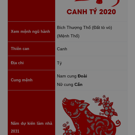
CANH TÝ 2020
Bích Thượng Thổ (Đất tò vò)
Xem mệnh ngũ hành
(Mệnh Thổ)
Thiên can
Canh
Địa chi
Tý
Nam cung
Đoài
Cung mệnh
Nữ cung
Cấn
Năm dự kiến làm nhà
2031