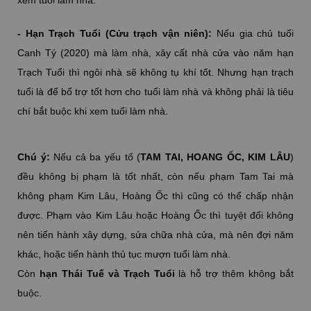
- Hạn Trạch Tuổi (Cửu trạch vận niên):
Nếu gia chủ tuổi
Canh Tý (2020) mà làm nhà, xây cất nhà cửa vào năm hạn
Trạch Tuổi thì ngôi nhà sẽ không tụ khí tốt. Nhưng hạn trạch
tuổi là để bổ trợ tốt hơn cho tuổi làm nhà và không phải là tiêu
chí bắt buộc khi xem tuổi làm nhà.
Chú ý:
Nếu cả ba yếu tố (
TAM TAI, HOANG ỐC, KIM LÂU
)
đều không bị phạm là tốt nhất, còn nếu phạm Tam Tai mà
không phạm Kim Lâu, Hoàng Ốc thì cũng có thể chấp nhận
được. Phạm vào Kim Lâu hoặc Hoàng Ốc thì tuyệt đối không
nên tiến hành xây dựng, sửa chữa nhà cửa, mà nên đợi năm
khác, hoặc tiến hành thủ tục mượn tuổi làm nhà.
Còn
hạn Thái Tuế và Trạch Tuổi
là hỗ trợ thêm không bắt
buộc.