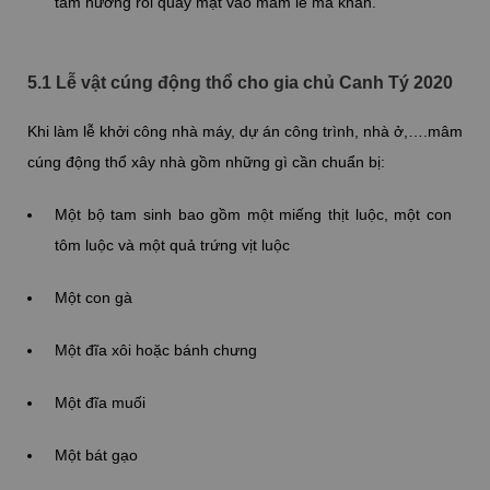
tám hướng rồi quay mặt vào mâm lễ mà khấn.
5.1 Lễ vật cúng động thổ cho gia chủ Canh Tý 2020
Khi làm lễ khởi công nhà máy, dự án công trình, nhà ở,….mâm
cúng động thổ xây nhà gồm những gì cần chuẩn bị:
Một bộ tam sinh bao gồm một miếng thịt luộc, một con
tôm luộc và một quả trứng vịt luộc
Một con gà
Một đĩa xôi hoặc bánh chưng
Một đĩa muối
Một bát gạo