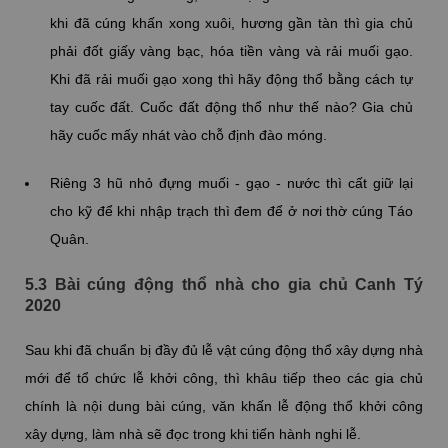
khi đã cúng khấn xong xuôi, hương gần tàn thì gia chủ
phải đốt giấy vàng bạc, hóa tiền vàng và rải muối gạo.
Khi đã rải muối gạo xong thì hãy động thổ bằng cách tự
tay cuốc đất. Cuốc đất động thổ như thế nào? Gia chủ
hãy cuốc mấy nhát vào chỗ định đào móng.
Riêng 3 hũ nhỏ đựng muối - gạo - nước thì cất giữ lại
cho kỹ để khi nhập trạch thì đem để ở nơi thờ cúng Táo
Quân.
5.3 Bài cúng động thổ nhà cho gia chủ Canh Tý
2020
Sau khi đã chuẩn bị đầy đủ lễ vật cúng động thổ xây dựng nhà
mới để tổ chức lễ khởi công, thì khâu tiếp theo các gia chủ
chính là nội dung bài cúng, văn khấn lễ động thổ khởi công
xây dựng, làm nhà sẽ đọc trong khi tiến hành nghi lễ.