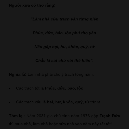
Người xưa có thơ rằng:
"Làm nhà cửu trạch vận từng niên
Phúc, đức, bảo, lộc phú thọ yên
Nếu gặp bại, hư, khốc, quỷ, tử
Chắc là sát chủ với thê hiền”.
Nghĩa là:
Làm nhà phải chú ý trạch từng năm.
Các trạch tốt là
Phúc, đức, bảo, lộc
Các trạch xấu là
bại, hư, khốc, quỷ, tử
trừ ra.
Tóm lại:
Năm 2031 gia chủ sinh năm 1976 gặp
Trạch Đức
thì mua nhà, làm nhà hoặc sửa nhà vào năm này rất tốt!