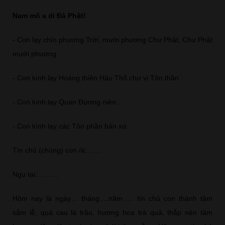
Nam mô a di Đà Phật!
- Con lạy chín phương Trời, mười phương Chư Phật, Chư Phật
mười phương
- Con kính lạy Hoàng thiên Hậu Thổ chư vị Tôn thần.
- Con kính lạy Quan Đương niên.
- Con kính lạy các Tôn phần bản xứ.
Tín chủ (chúng) con /à:……
Ngụ tại:………
Hôm nay là ngày… tháng….năm….. tín chủ con thành tâm
sắm lễ, quả cau lá trầu, hương hoa trà quả, thắp nén tâm