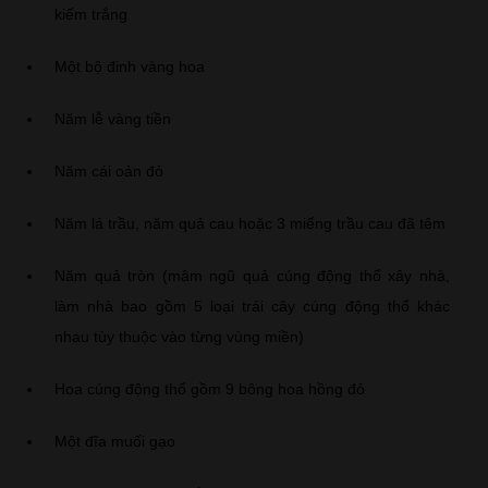
kiếm trắng
Một bộ đinh vàng hoa
Năm lễ vàng tiền
Năm cái oản đỏ
Năm lá trầu, năm quả cau hoặc 3 miếng trầu cau đã têm
Năm quả tròn (mâm ngũ quả cúng động thổ xây nhà,
làm nhà bao gồm 5 loại trái cây cúng động thổ khác
nhau tùy thuộc vào từng vùng miền)
Hoa cúng động thổ gồm 9 bông hoa hồng đỏ
Một đĩa muối gạo