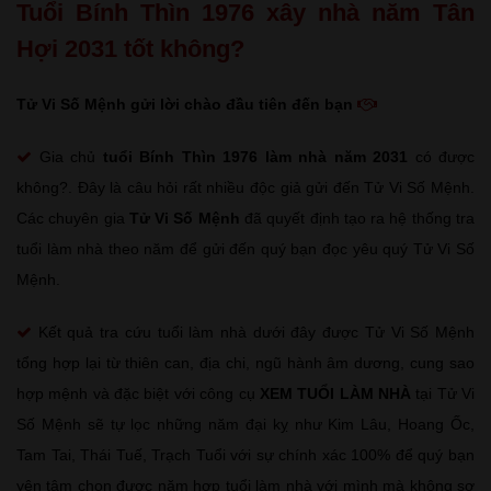
Tuổi Bính Thìn 1976 xây nhà năm Tân
Hợi 2031 tốt không?
Tử Vi Số Mệnh gửi lời chào đầu tiên đến bạn
Gia chủ
tuổi Bính Thìn
1976 làm nhà năm 2031
có được
không?. Đây là câu hỏi rất nhiều độc giả gửi đến Tử Vi Số Mệnh.
Các chuyên gia
Tử Vi Số Mệnh
đã quyết định tạo ra hệ thống tra
tuổi làm nhà theo năm để gửi đến quý bạn đọc yêu quý Tử Vi Số
Mệnh.
Kết quả tra cứu tuổi làm nhà dưới đây được Tử Vi Số Mệnh
tổng hợp lại từ thiên can, địa chi, ngũ hành âm dương, cung sao
hợp mệnh và đặc biệt với công cụ
XEM TUỔI LÀM NHÀ
tại Tử Vi
Số Mệnh sẽ tự lọc những năm đại kỵ như Kim Lâu, Hoang Ốc,
Tam Tai, Thái Tuế, Trạch Tuổi với sự chính xác 100% để quý bạn
yên tâm chọn được năm hợp tuổi làm nhà với mình mà không sợ