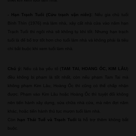
- Hạn Trạch Tuổi (Cửu trạch vận niên):
Nếu gia chủ tuổi
Bính Thìn (1976) mà làm nhà, xây cất nhà cửa vào năm hạn
Trạch Tuổi thì ngôi nhà sẽ không tụ khí tốt. Nhưng hạn trạch
tuổi là để bổ trợ tốt hơn cho tuổi làm nhà và không phải là tiêu
chí bắt buộc khi xem tuổi làm nhà.
Chú ý:
Nếu cả ba yếu tố (
TAM TAI, HOANG ỐC, KIM LÂU
)
đều không bị phạm là tốt nhất, còn nếu phạm Tam Tai mà
không phạm Kim Lâu, Hoàng Ốc thì cũng có thể chấp nhận
được. Phạm vào Kim Lâu hoặc Hoàng Ốc thì tuyệt đối không
nên tiến hành xây dựng, sửa chữa nhà cửa, mà nên đợi năm
khác, hoặc tiến hành thủ tục mượn tuổi làm nhà.
Còn
hạn Thái Tuế và Trạch Tuổi
là hỗ trợ thêm không bắt
buộc.