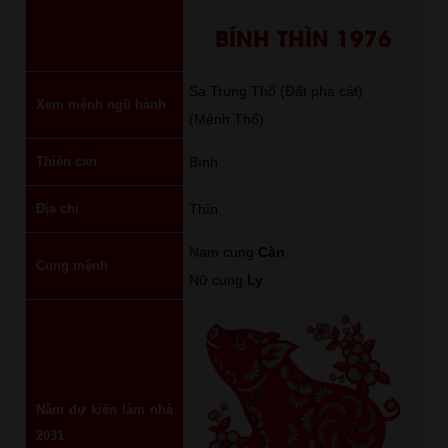
BÍNH THÌN 1976
Sa Trung Thổ (Đất pha cát)
Xem mệnh ngũ hành
(Mệnh Thổ)
Thiên can
Bính
Địa chi
Thìn
Nam cung
Càn
Cung mệnh
Nữ cung
Ly
Năm dự kiến làm nhà
2031