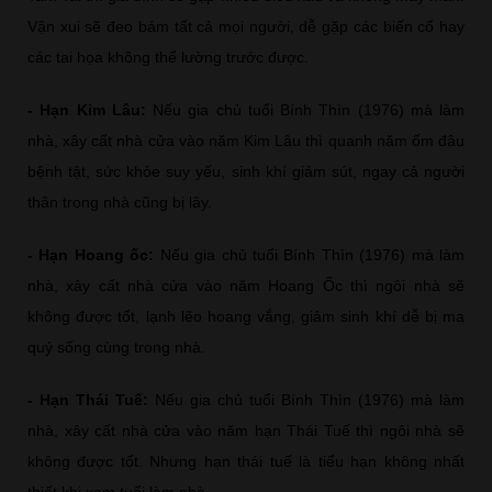
Vận xui sẽ đeo bám tất cả mọi người, dễ gặp các biến cố hay
các tai họa không thể lường trước được.
- Hạn Kim Lâu:
Nếu gia chủ tuổi Bính Thìn (1976) mà làm
nhà, xây cất nhà cửa vào năm Kim Lâu thì quanh năm ốm đâu
bệnh tật, sức khỏe suy yếu, sinh khí giảm sút, ngay cả người
thân trong nhà cũng bị lây.
- Hạn Hoang ốc:
Nếu gia chủ tuổi Bính Thìn (1976) mà làm
nhà, xây cất nhà cửa vào năm Hoang Ốc thì ngôi nhà sẽ
không được tốt, lạnh lẽo hoang vắng, giảm sinh khí dễ bị ma
quỷ sống cùng trong nhà.
- Hạn Thái Tuế:
Nếu gia chủ tuổi Bính Thìn (1976) mà làm
nhà, xây cất nhà cửa vào năm hạn Thái Tuế thì ngôi nhà sẽ
không được tốt. Nhưng hạn thái tuế là tiểu hạn không nhất
thiết khi xem tuổi làm nhà.