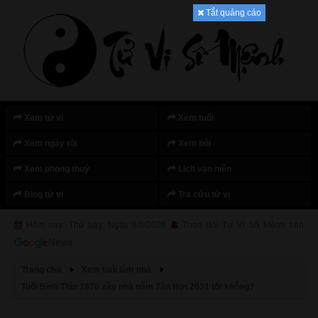
Tắt quảng cáo
Xem tử vi
Xem tuổi
Xem ngày tốt
Xem bói
Xem phong thuỷ
Lịch vạn niên
Blog tử vi
Tra cứu tử vi
Hôm nay: Thứ bảy, Ngày 8/8/2026
Theo dõi Tử Vi Số Mệnh trên
Trang chủ
Xem tuổi làm nhà
Tuổi Bính Thìn 1976 xây nhà năm Tân Hợi 2031 tốt không?