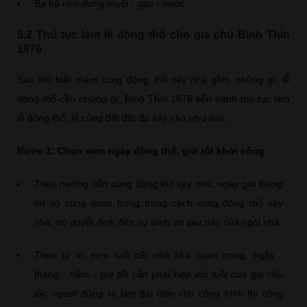
Ba hũ nhỏ đựng muối - gạo - nước
5.2 Thủ tục làm lễ động thổ cho gia chủ Bính Thìn
1976
Sau khi biết mâm cúng động thổ xây nhà gồm những gì, lễ
động thổ cần những gì, Bính Thìn 1976 tiến hành thủ tục làm
lễ động thổ, lễ cúng đất đặt đá xây nhà như sau:
Bước 1: Chọn xem ngày động thổ, giờ tốt khởi công
Theo hướng dẫn cúng động thổ xây nhà, ngày giờ tháng
tốt vô cùng quan trọng trong cách cúng động thổ xây
nhà, nó quyết định đến sự bình an sau này của ngôi nhà.
Theo tử vi, xem tuổi cất nhà khá quan trọng, ngày -
tháng - năm - giờ tốt cần phải hợp với tuổi của gia chủ
tức người đứng ra làm đại diện cho công trình thi công