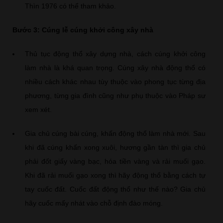
Thìn 1976 có thể tham khảo.
Bước 3: Cúng lễ cúng khởi công xây nhà
Thủ tục động thổ xây dựng nhà, cách cúng khởi công
làm nhà là khá quan trọng. Cúng xây nhà động thổ có
nhiều cách khác nhau tùy thuộc vào phong tục từng địa
phương, từng gia đình cũng như phụ thuộc vào Pháp sư
xem xét.
Gia chủ cúng bài cúng, khấn động thổ làm nhà mới. Sau
khi đã cúng khấn xong xuôi, hương gần tàn thì gia chủ
phải đốt giấy vàng bạc, hóa tiền vàng và rải muối gạo.
Khi đã rải muối gạo xong thì hãy động thổ bằng cách tự
tay cuốc đất. Cuốc đất động thổ như thế nào? Gia chủ
hãy cuốc mấy nhát vào chỗ định đào móng.