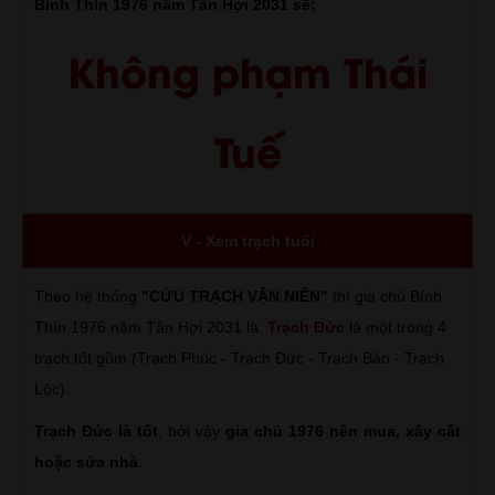
Bính Thìn 1976 năm Tân Hợi 2031 sẽ:
Không phạm Thái
Tuế
V - Xem trạch tuổi
Theo hệ thống
"CỬU TRẠCH VẬN NIÊN"
thì gia chủ Bính
Thìn 1976 năm Tân Hợi 2031 là:
Trạch Đức
là một trong 4
trạch tốt gồm (Trạch Phúc - Trạch Đức - Trạch Bảo - Trạch
Lộc).
Trạch Đức là tốt
, bởi vậy
gia chủ 1976 nên mua, xây cất
hoặc sửa nhà
.