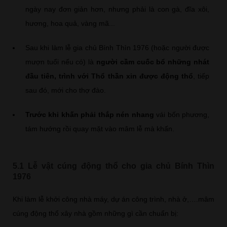
ngày nay đơn giản hơn, nhưng phải là con gà, đĩa xôi,
hương, hoa quả, vàng mã...
Sau khi làm lễ gia chủ Bính Thìn 1976 (hoặc người được
mượn tuổi nếu có) là
người cầm cuốc bổ những nhát
đầu tiên, trình với Thổ thần xin được động thổ
, tiếp
sau đó, mới cho thợ đào.
Trước khi khấn phải thắp nén nhang
vái bốn phương,
tám hướng rồi quay mặt vào mâm lễ mà khấn.
5.1 Lễ vật cúng động thổ cho gia chủ Bính Thìn
1976
Khi làm lễ khởi công nhà máy, dự án công trình, nhà ở,….mâm
cúng động thổ xây nhà gồm những gì cần chuẩn bị: