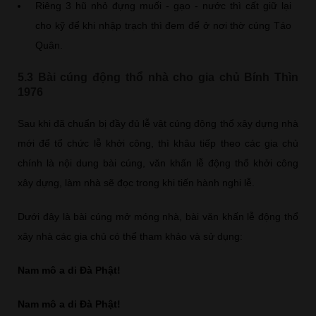
Riêng 3 hũ nhỏ đựng muối - gạo - nước thì cất giữ lại
cho kỹ để khi nhập trạch thì đem để ở nơi thờ cúng Táo
Quân.
5.3 Bài cúng động thổ nhà cho gia chủ Bính Thìn
1976
Sau khi đã chuẩn bị đầy đủ lễ vật cúng động thổ xây dựng nhà
mới để tổ chức lễ khởi công, thì khâu tiếp theo các gia chủ
chính là nội dung bài cúng, văn khấn lễ động thổ khởi công
xây dựng, làm nhà sẽ đọc trong khi tiến hành nghi lễ.
Dưới đây là bài cúng mở móng nhà, bài văn khấn lễ động thổ
xây nhà các gia chủ có thể tham khảo và sử dụng:
Nam mô a di Đà Phật!
Nam mô a di Đà Phật!