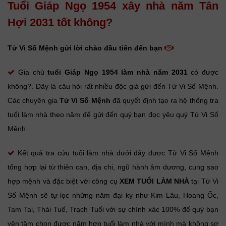
Tuổi Giáp Ngọ 1954 xây nhà năm Tân
Hợi 2031 tốt không?
Tử Vi Số Mệnh gửi lời chào đầu tiên đến bạn
Gia chủ
tuổi Giáp Ngọ
1954 làm nhà năm 2031
có được
không?. Đây là câu hỏi rất nhiều độc giả gửi đến Tử Vi Số Mệnh.
Các chuyên gia
Tử Vi Số Mệnh
đã quyết định tạo ra hệ thống tra
tuổi làm nhà theo năm để gửi đến quý bạn đọc yêu quý Tử Vi Số
Mệnh.
Kết quả tra cứu tuổi làm nhà dưới đây được Tử Vi Số Mệnh
tổng hợp lại từ thiên can, địa chi, ngũ hành âm dương, cung sao
hợp mệnh và đặc biệt với công cụ
XEM TUỔI LÀM NHÀ
tại Tử Vi
Số Mệnh sẽ tự lọc những năm đại kỵ như Kim Lâu, Hoang Ốc,
Tam Tai, Thái Tuế, Trạch Tuổi với sự chính xác 100% để quý bạn
yên tâm chọn được năm hợp tuổi làm nhà với mình mà không sợ