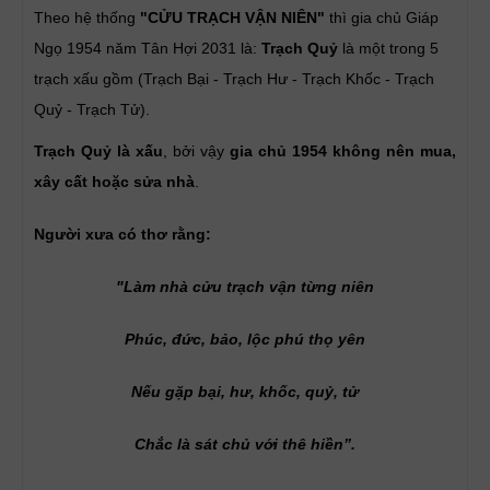
Theo hệ thống
"CỬU TRẠCH VẬN NIÊN"
thì gia chủ Giáp
Ngọ 1954 năm Tân Hợi 2031 là:
Trạch Quỷ
là một trong 5
trạch xấu gồm (Trạch Bại - Trạch Hư - Trạch Khốc - Trạch
Quỷ - Trạch Tử).
Trạch Quỷ là xấu
, bởi vậy
gia chủ 1954 không nên mua,
xây cất hoặc sửa nhà
.
Người xưa có thơ rằng:
"Làm nhà cửu trạch vận từng niên
Phúc, đức, bảo, lộc phú thọ yên
Nếu gặp bại, hư, khốc, quỷ, tử
Chắc là sát chủ với thê hiền”.