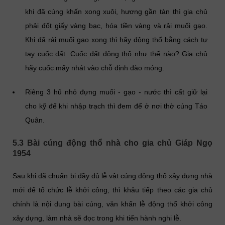
khi đã cúng khấn xong xuôi, hương gần tàn thì gia chủ
phải đốt giấy vàng bạc, hóa tiền vàng và rải muối gạo.
Khi đã rải muối gạo xong thì hãy động thổ bằng cách tự
tay cuốc đất. Cuốc đất động thổ như thế nào? Gia chủ
hãy cuốc mấy nhát vào chỗ định đào móng.
Riêng 3 hũ nhỏ đựng muối - gạo - nước thì cất giữ lại
cho kỹ để khi nhập trạch thì đem để ở nơi thờ cúng Táo
Quân.
5.3 Bài cúng động thổ nhà cho gia chủ Giáp Ngọ
1954
Sau khi đã chuẩn bị đầy đủ lễ vật cúng động thổ xây dựng nhà
mới để tổ chức lễ khởi công, thì khâu tiếp theo các gia chủ
chính là nội dung bài cúng, văn khấn lễ động thổ khởi công
xây dựng, làm nhà sẽ đọc trong khi tiến hành nghi lễ.