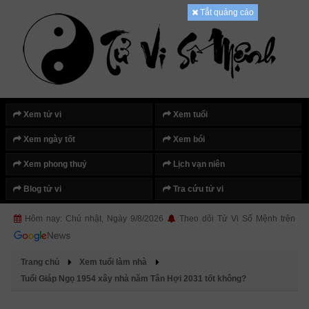
Tắt quảng cáo
Xem tử vi
Xem tuổi
Xem ngày tốt
Xem bói
Xem phong thuỷ
Lịch vạn niên
Blog tử vi
Tra cứu tử vi
Hôm nay: Chủ nhật, Ngày 9/8/2026
Theo dõi Tử Vi Số Mệnh trên
Trang chủ
Xem tuổi làm nhà
Tuổi Giáp Ngọ 1954 xây nhà năm Tân Hợi 2031 tốt không?