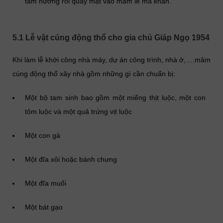
tám hướng rồi quay mặt vào mâm lễ mà khấn.
5.1 Lễ vật cúng động thổ cho gia chủ Giáp Ngọ 1954
Khi làm lễ khởi công nhà máy, dự án công trình, nhà ở,….mâm
cúng động thổ xây nhà gồm những gì cần chuẩn bị:
Một bộ tam sinh bao gồm một miếng thịt luộc, một con
tôm luộc và một quả trứng vịt luộc
Một con gà
Một đĩa xôi hoặc bánh chưng
Một đĩa muối
Một bát gạo