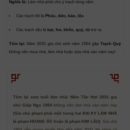
Nghĩa là:
Làm nhà phải chú ý trạch từng năm.
Các trạch tốt là
Phúc, đức, bảo, lộc
Các trạch xấu là
bại, hư, khốc, quỷ, tử
trừ ra.
Tóm lại:
Năm 2031 gia chủ sinh năm 1954 gặp
Trạch Quỷ
không nên mua nhà, làm nhà hoặc sửa nhà vào năm nay!
Tóm lại xem tuổi làm nhà: Năm Tân Hợi 2031 gia
chủ Giáp Ngọ 1954
không nên làm nhà vào năm này
(Gia chủ phạm phải một trong hai ĐẠI KỴ LÀM NHÀ
là phạm HOANG ỐC hoặc là phạm KIM LÂU)
. Gia chủ
1954 vẫn mong muốn làm nhà năm 2031 thì cũng có