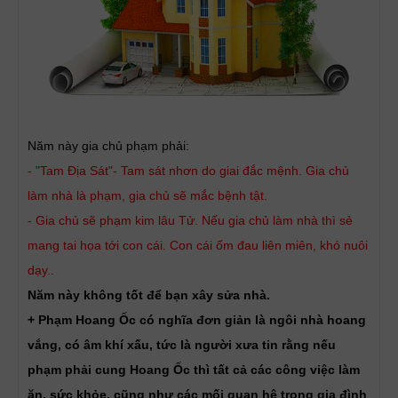
Năm này gia chủ phạm phải:
- "Tam Địa Sát"- Tam sát nhơn do giai đắc mệnh. Gia chủ
làm nhà là phạm, gia chủ sẽ mắc bệnh tật.
- Gia chủ sẽ phạm kim lâu Tử. Nếu gia chủ làm nhà thì sẻ
mang tai họa tới con cái. Con cái ốm đau liên miên, khó nuôi
dạy..
Năm này không tốt để bạn xây sửa nhà.
+ Phạm Hoang Ốc có nghĩa đơn giản là ngôi nhà hoang
vắng, có âm khí xấu, tức là người xưa tin rằng nếu
phạm phải cung Hoang Ốc thì tất cả các công việc làm
ăn, sức khỏe, cũng như các mối quan hệ trong gia đình