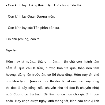
- Con kính lạy Hoàng thiên Hậu Thổ chư vị Tôn thần.
- Con kính lạy Quan Đương niên.
- Con kính lạy các Tôn phần bản xứ.
Tín chủ (chúng) con /à:……
Ngụ tại:………
Hôm nay là ngày… tháng….năm….. tín chủ con thành tâm
sắm lễ, quả cau lá trầu, hương hoa trà quả, thắp nén tâm
hương, dâng lên trước án, có lời thưa rằng: Hôm nay tín chủ
con khởi tạo…. (nếu cất nóc thì đọc là cất nóc, nếu xây cổng
thì đọc là xây cổng, nếu chuyển nhà thị đọc là chuyển nhà)
ngôi đương cơ trụ trạch để làm nơi cư ngụ cho gia đình con
cháu. Nay chọn được ngày lành tháng tốt, kính cáo chư vị linh