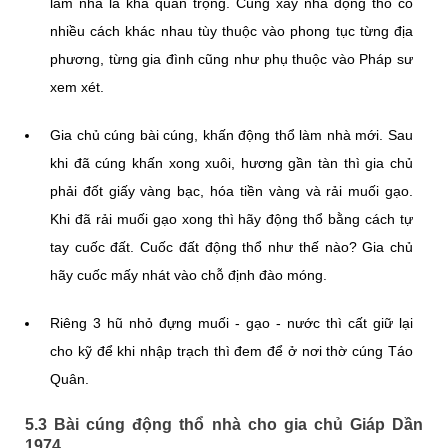
làm nhà là khá quan trọng. Cúng xây nhà động thổ có
nhiều cách khác nhau tùy thuộc vào phong tục từng địa
phương, từng gia đình cũng như phụ thuộc vào Pháp sư
xem xét.
Gia chủ cúng bài cúng, khấn động thổ làm nhà mới. Sau
khi đã cúng khấn xong xuôi, hương gần tàn thì gia chủ
phải đốt giấy vàng bạc, hóa tiền vàng và rải muối gạo.
Khi đã rải muối gạo xong thì hãy động thổ bằng cách tự
tay cuốc đất. Cuốc đất động thổ như thế nào? Gia chủ
hãy cuốc mấy nhát vào chỗ định đào móng.
Riêng 3 hũ nhỏ đựng muối - gạo - nước thì cất giữ lại
cho kỹ để khi nhập trạch thì đem để ở nơi thờ cúng Táo
Quân.
5.3 Bài cúng động thổ nhà cho gia chủ Giáp Dần
1974