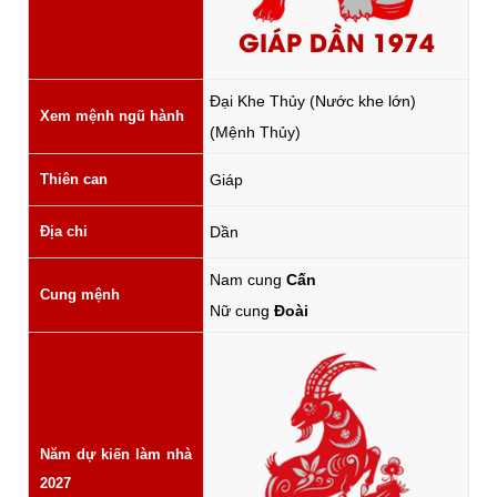
GIÁP DẦN 1974
Đại Khe Thủy (Nước khe lớn)
Xem mệnh ngũ hành
(Mệnh Thủy)
Thiên can
Giáp
Địa chi
Dần
Nam cung
Cấn
Cung mệnh
Nữ cung
Đoài
Năm dự kiến làm nhà
2027