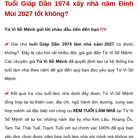
Tuổi Giáp Dần 1974 xây nhà năm Đinh
Mùi 2027 tốt không?
Tử Vi Số Mệnh gửi lời chào đầu tiên đến bạn
Gia chủ
tuổi Giáp Dần
1974 làm nhà năm 2027
có được
không?. Đây là câu hỏi rất nhiều độc giả gửi đến Tử Vi Số Mệnh.
Các chuyên gia
Tử Vi Số Mệnh
đã quyết định tạo ra hệ thống tra
tuổi làm nhà theo năm để gửi đến quý bạn đọc yêu quý Tử Vi Số
Mệnh.
Kết quả tra cứu tuổi làm nhà dưới đây được Tử Vi Số Mệnh
tổng hợp lại từ thiên can, địa chi, ngũ hành âm dương, cung sao
hợp mệnh và đặc biệt với công cụ
XEM TUỔI LÀM NHÀ
tại Tử Vi
Số Mệnh sẽ tự lọc những năm đại kỵ như Kim Lâu, Hoang Ốc,
Tam Tai, Thái Tuế, Trạch Tuổi với sự chính xác 100% để quý bạn
yên tâm chọn được năm hợp tuổi làm nhà với mình mà không sợ