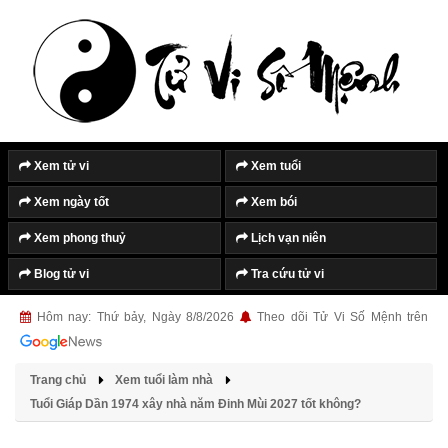
Tắt quảng cáo
Xem tử vi
Xem tuổi
Xem ngày tốt
Xem bói
Xem phong thuỷ
Lịch vạn niên
Blog tử vi
Tra cứu tử vi
Hôm nay: Thứ bảy, Ngày 8/8/2026
Theo dõi Tử Vi Số Mệnh trên
Trang chủ
Xem tuổi làm nhà
Tuổi Giáp Dần 1974 xây nhà năm Đinh Mùi 2027 tốt không?