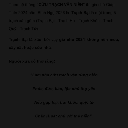
Theo hệ thống
"CỬU TRẠCH VẬN NIÊN"
thì gia chủ Giáp
Thìn 2024 năm Bính Ngọ 2026 là:
Trạch Bại
là một trong 5
trạch xấu gồm (Trạch Bại - Trạch Hư - Trạch Khốc - Trạch
Quỷ - Trạch Tử).
Trạch Bại là xấu
, bởi vậy
gia chủ 2024 không nên mua,
xây cất hoặc sửa nhà
.
Người xưa có thơ rằng:
"Làm nhà cửu trạch vận từng niên
Phúc, đức, bảo, lộc phú thọ yên
Nếu gặp bại, hư, khốc, quỷ, tử
Chắc là sát chủ với thê hiền”.