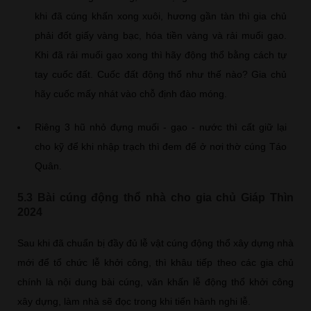
khi đã cúng khấn xong xuôi, hương gần tàn thì gia chủ
phải đốt giấy vàng bạc, hóa tiền vàng và rải muối gạo.
Khi đã rải muối gạo xong thì hãy động thổ bằng cách tự
tay cuốc đất. Cuốc đất động thổ như thế nào? Gia chủ
hãy cuốc mấy nhát vào chỗ định đào móng.
Riêng 3 hũ nhỏ đựng muối - gạo - nước thì cất giữ lại
cho kỹ để khi nhập trạch thì đem để ở nơi thờ cúng Táo
Quân.
5.3 Bài cúng động thổ nhà cho gia chủ Giáp Thìn
2024
Sau khi đã chuẩn bị đầy đủ lễ vật cúng động thổ xây dựng nhà
mới để tổ chức lễ khởi công, thì khâu tiếp theo các gia chủ
chính là nội dung bài cúng, văn khấn lễ động thổ khởi công
xây dựng, làm nhà sẽ đọc trong khi tiến hành nghi lễ.