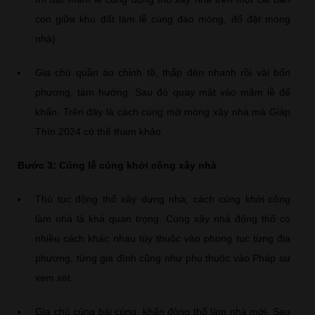
con giữa khu đất làm lễ cúng đào móng, đổ đặt móng
nhà).
Gia chủ quần áo chỉnh tề, thắp đèn nhanh rồi vái bốn
phương, tám hướng. Sau đó quay mặt vào mâm lễ để
khấn. Trên đây là cách cúng mở móng xây nhà mà Giáp
Thìn 2024 có thể tham khảo.
Bước 3: Cúng lễ cúng khởi công xây nhà
Thủ tục động thổ xây dựng nhà, cách cúng khởi công
làm nhà là khá quan trọng. Cúng xây nhà động thổ có
nhiều cách khác nhau tùy thuộc vào phong tục từng địa
phương, từng gia đình cũng như phụ thuộc vào Pháp sư
xem xét.
Gia chủ cúng bài cúng, khấn động thổ làm nhà mới. Sau