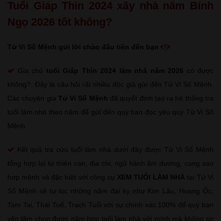
Tuổi Giáp Thìn 2024 xây nhà năm Bính
Ngọ 2026 tốt không?
Tử Vi Số Mệnh gửi lời chào đầu tiên đến bạn
Gia chủ
tuổi Giáp Thìn
2024 làm nhà năm 2026
có được
không?. Đây là câu hỏi rất nhiều độc giả gửi đến Tử Vi Số Mệnh.
Các chuyên gia
Tử Vi Số Mệnh
đã quyết định tạo ra hệ thống tra
tuổi làm nhà theo năm để gửi đến quý bạn đọc yêu quý Tử Vi Số
Mệnh.
Kết quả tra cứu tuổi làm nhà dưới đây được Tử Vi Số Mệnh
tổng hợp lại từ thiên can, địa chi, ngũ hành âm dương, cung sao
hợp mệnh và đặc biệt với công cụ
XEM TUỔI LÀM NHÀ
tại Tử Vi
Số Mệnh sẽ tự lọc những năm đại kỵ như Kim Lâu, Hoang Ốc,
Tam Tai, Thái Tuế, Trạch Tuổi với sự chính xác 100% để quý bạn
yên tâm chọn được năm hợp tuổi làm nhà với mình mà không sợ