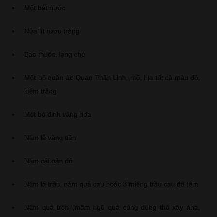
Một bát nước
Nửa lít rượu trắng
Bao thuốc, lạng chè
Một bộ quần áo Quan Thần Linh, mũ, hia tất cả màu đỏ,
kiếm trắng
Một bộ đinh vàng hoa
Năm lễ vàng tiền
Năm cái oản đỏ
Năm lá trầu, năm quả cau hoặc 3 miếng trầu cau đã têm
Năm quả tròn (mâm ngũ quả cúng động thổ xây nhà,