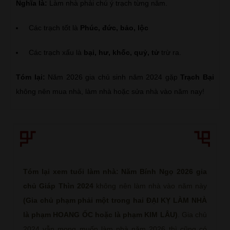
Nghĩa là:
Làm nhà phải chú ý trạch từng năm.
Các trạch tốt là
Phúc, đức, bảo, lộc
Các trạch xấu là
bại, hư, khốc, quỷ, tử
trừ ra.
Tóm lại:
Năm 2026 gia chủ sinh năm 2024 gặp
Trạch Bại
không nên mua nhà, làm nhà hoặc sửa nhà vào năm nay!
Tóm lại xem tuổi làm nhà: Năm Bính Ngọ 2026 gia
chủ Giáp Thìn 2024
không nên làm nhà vào năm này
(Gia chủ phạm phải một trong hai ĐẠI KỴ LÀM NHÀ
là phạm HOANG ỐC hoặc là phạm KIM LÂU)
. Gia chủ
2024 vẫn mong muốn làm nhà năm 2026 thì cũng có