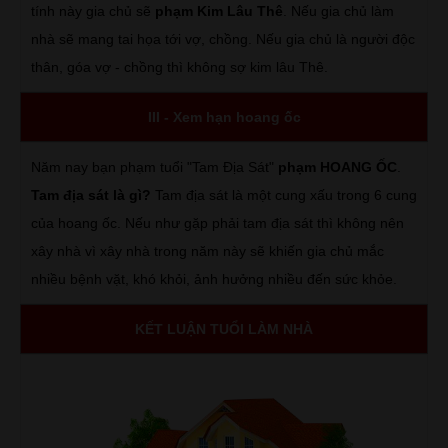
tính này gia chủ sẽ
phạm Kim Lâu Thê
. Nếu gia chủ làm
nhà sẽ mang tai họa tới vợ, chồng. Nếu gia chủ là người độc
thân, góa vợ - chồng thì không sợ kim lâu Thê.
III - Xem hạn hoang ốc
Năm nay bạn phạm tuổi "Tam Địa Sát"
phạm HOANG ỐC
.
Tam địa sát là gì?
Tam địa sát là một cung xấu trong 6 cung
của hoang ốc. Nếu như gặp phải tam địa sát thì không nên
xây nhà vì xây nhà trong năm này sẽ khiến gia chủ mắc
nhiều bệnh vặt, khó khỏi, ảnh hưởng nhiều đến sức khỏe.
KẾT LUẬN TUỔI LÀM NHÀ