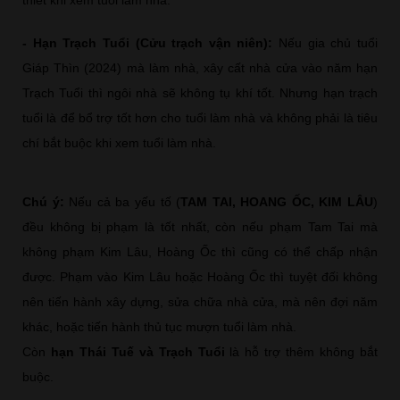
- Hạn Trạch Tuổi (Cửu trạch vận niên):
Nếu gia chủ tuổi
Giáp Thìn (2024) mà làm nhà, xây cất nhà cửa vào năm hạn
Trạch Tuổi thì ngôi nhà sẽ không tụ khí tốt. Nhưng hạn trạch
tuổi là để bổ trợ tốt hơn cho tuổi làm nhà và không phải là tiêu
chí bắt buộc khi xem tuổi làm nhà.
Chú ý:
Nếu cả ba yếu tố (
TAM TAI, HOANG ỐC, KIM LÂU
)
đều không bị phạm là tốt nhất, còn nếu phạm Tam Tai mà
không phạm Kim Lâu, Hoàng Ốc thì cũng có thể chấp nhận
được. Phạm vào Kim Lâu hoặc Hoàng Ốc thì tuyệt đối không
nên tiến hành xây dựng, sửa chữa nhà cửa, mà nên đợi năm
khác, hoặc tiến hành thủ tục mượn tuổi làm nhà.
Còn
hạn Thái Tuế và Trạch Tuổi
là hỗ trợ thêm không bắt
buộc.