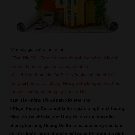
Năm này gia chủ phạm phải:
- "Tam Địa Sát"- Tam sát nhơn do giai đắc mệnh. Gia chủ
làm nhà là phạm, gia chủ sẽ mắc bệnh tật.
- Gia chủ sẽ phạm kim lâu Thê. Nếu gia chủ làm nhà sẽ
mang tai họa tới vợ, chồng. Nếu gia chủ là người độc thân,
góa vợ - chồng thì không sợ kim lâu Thê..
Năm này không tốt để bạn xây sửa nhà.
+ Phạm Hoang Ốc có nghĩa đơn giản là ngôi nhà hoang
vắng, có âm khí xấu, tức là người xưa tin rằng nếu
phạm phải cung Hoang Ốc thì tất cả các công việc làm
ăn, sức khỏe, cũng như các mối quan hệ trong gia đình