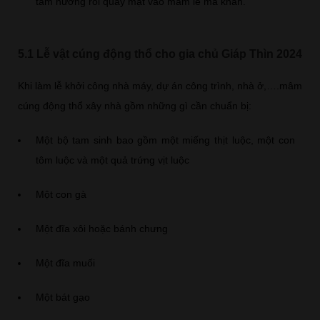
tám hướng rồi quay mặt vào mâm lễ mà khấn.
5.1 Lễ vật cúng động thổ cho gia chủ Giáp Thìn 2024
Khi làm lễ khởi công nhà máy, dự án công trình, nhà ở,….mâm
cúng động thổ xây nhà gồm những gì cần chuẩn bị:
Một bộ tam sinh bao gồm một miếng thịt luộc, một con
tôm luộc và một quả trứng vịt luộc
Một con gà
Một đĩa xôi hoặc bánh chưng
Một đĩa muối
Một bát gạo