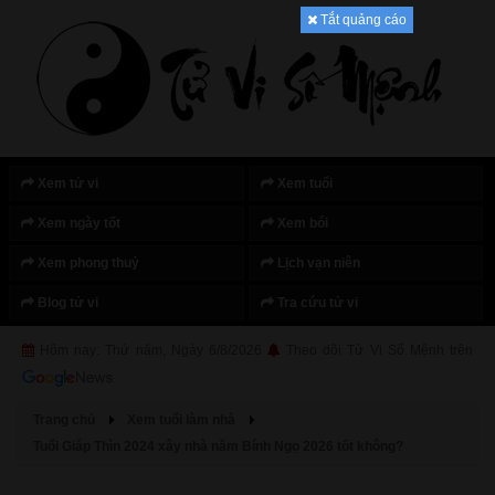
Tắt quảng cáo
Xem tử vi
Xem tuổi
Xem ngày tốt
Xem bói
Xem phong thuỷ
Lịch vạn niên
Blog tử vi
Tra cứu tử vi
Hôm nay: Thứ năm, Ngày 6/8/2026
Theo dõi Tử Vi Số Mệnh trên
Trang chủ
Xem tuổi làm nhà
Tuổi Giáp Thìn 2024 xây nhà năm Bính Ngọ 2026 tốt không?