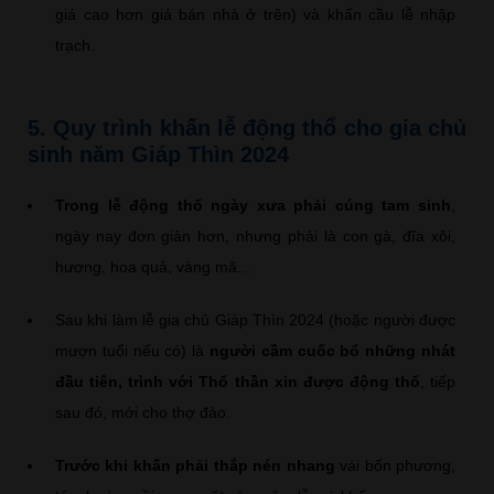
giá cao hơn giá bán nhà ở trên) và khấn cầu lễ nhập
trạch.
5. Quy trình khấn lễ động thổ cho gia chủ
sinh năm Giáp Thìn 2024
Trong lễ động thổ ngày xưa phải cúng tam sinh
,
ngày nay đơn giản hơn, nhưng phải là con gà, đĩa xôi,
hương, hoa quả, vàng mã...
Sau khi làm lễ gia chủ Giáp Thìn 2024 (hoặc người được
mượn tuổi nếu có) là
người cầm cuốc bổ những nhát
đầu tiên, trình với Thổ thần xin được động thổ
, tiếp
sau đó, mới cho thợ đào.
Trước khi khấn phải thắp nén nhang
vái bốn phương,