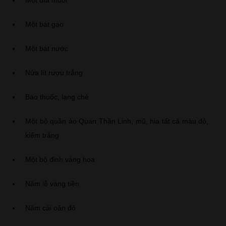
Một đĩa muối
Một bát gạo
Một bát nước
Nửa lít rượu trắng
Bao thuốc, lạng chè
Một bộ quần áo Quan Thần Linh, mũ, hia tất cả màu đỏ,
kiếm trắng
Một bộ đinh vàng hoa
Năm lễ vàng tiền
Năm cái oản đỏ