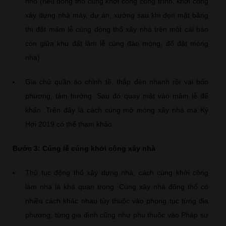
nhỏ (nếu động thổ cúng khởi công công trình, khởi công
xây dựng nhà máy, dự án, xưởng sau khi dọn mặt bằng
thì đặt mâm lễ cúng động thổ xây nhà trên một cái bàn
con giữa khu đất làm lễ cúng đào móng, đổ đặt móng
nhà).
Gia chủ quần áo chỉnh tề, thắp đèn nhanh rồi vái bốn
phương, tám hướng. Sau đó quay mặt vào mâm lễ để
khấn. Trên đây là cách cúng mở móng xây nhà mà Kỷ
Hợi 2019 có thể tham khảo.
Bước 3: Cúng lễ cúng khởi công xây nhà
Thủ tục động thổ xây dựng nhà, cách cúng khởi công
làm nhà là khá quan trọng. Cúng xây nhà động thổ có
nhiều cách khác nhau tùy thuộc vào phong tục từng địa
phương, từng gia đình cũng như phụ thuộc vào Pháp sư