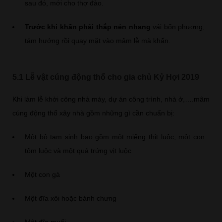
sau đó, mới cho thợ đào.
Trước khi khấn phải thắp nén nhang
vái bốn phương,
tám hướng rồi quay mặt vào mâm lễ mà khấn.
5.1 Lễ vật cúng động thổ cho gia chủ Kỷ Hợi 2019
Khi làm lễ khởi công nhà máy, dự án công trình, nhà ở,….mâm
cúng động thổ xây nhà gồm những gì cần chuẩn bị:
Một bộ tam sinh bao gồm một miếng thịt luộc, một con
tôm luộc và một quả trứng vịt luộc
Một con gà
Một đĩa xôi hoặc bánh chưng