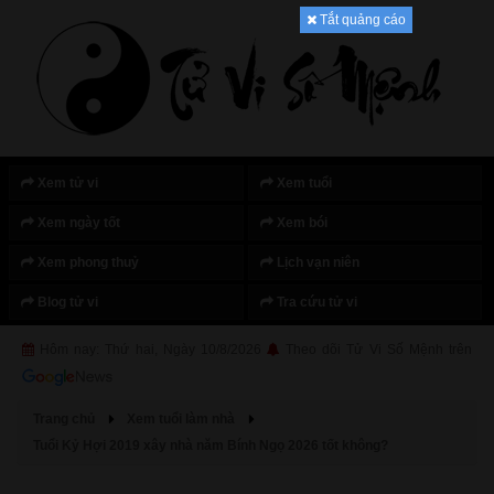
Tắt quảng cáo
Xem tử vi
Xem tuổi
Xem ngày tốt
Xem bói
Xem phong thuỷ
Lịch vạn niên
Blog tử vi
Tra cứu tử vi
Hôm nay: Thứ hai, Ngày 10/8/2026
Theo dõi Tử Vi Số Mệnh trên
Trang chủ
Xem tuổi làm nhà
Tuổi Kỷ Hợi 2019 xây nhà năm Bính Ngọ 2026 tốt không?