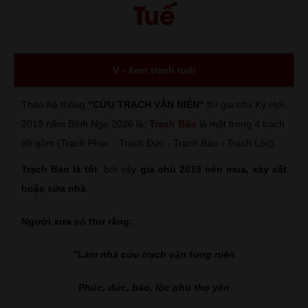
Tuế
V - Xem trạch tuổi
Theo hệ thống
"CỬU TRẠCH VẬN NIÊN"
thì gia chủ Kỷ Hợi
2019 năm Bính Ngọ 2026 là:
Trạch Bảo
là một trong 4 trạch
tốt gồm (Trạch Phúc - Trạch Đức - Trạch Bảo - Trạch Lộc).
Trạch Bảo là tốt
, bởi vậy
gia chủ 2019 nên mua, xây cất
hoặc sửa nhà
.
Người xưa có thơ rằng:
"Làm nhà cửu trạch vận từng niên
Phúc, đức, bảo, lộc phú thọ yên