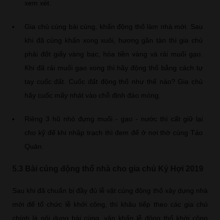
xem xét.
Gia chủ cúng bài cúng, khấn động thổ làm nhà mới. Sau
khi đã cúng khấn xong xuôi, hương gần tàn thì gia chủ
phải đốt giấy vàng bạc, hóa tiền vàng và rải muối gạo.
Khi đã rải muối gạo xong thì hãy động thổ bằng cách tự
tay cuốc đất. Cuốc đất động thổ như thế nào? Gia chủ
hãy cuốc mấy nhát vào chỗ định đào móng.
Riêng 3 hũ nhỏ đựng muối - gạo - nước thì cất giữ lại
cho kỹ để khi nhập trạch thì đem để ở nơi thờ cúng Táo
Quân.
5.3 Bài cúng động thổ nhà cho gia chủ Kỷ Hợi 2019
Sau khi đã chuẩn bị đầy đủ lễ vật cúng động thổ xây dựng nhà
mới để tổ chức lễ khởi công, thì khâu tiếp theo các gia chủ
chính là nội dung bài cúng, văn khấn lễ động thổ khởi công