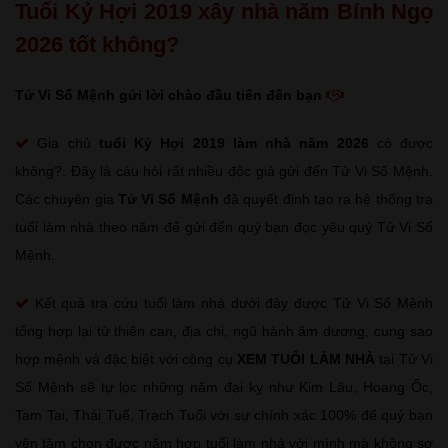
Tuổi Kỷ Hợi 2019 xây nhà năm Bính Ngọ
2026 tốt không?
Tử Vi Số Mệnh gửi lời chào đầu tiên đến bạn
Gia chủ
tuổi Kỷ Hợi
2019 làm nhà năm 2026
có được
không?. Đây là câu hỏi rất nhiều độc giả gửi đến Tử Vi Số Mệnh.
Các chuyên gia
Tử Vi Số Mệnh
đã quyết định tạo ra hệ thống tra
tuổi làm nhà theo năm để gửi đến quý bạn đọc yêu quý Tử Vi Số
Mệnh.
Kết quả tra cứu tuổi làm nhà dưới đây được Tử Vi Số Mệnh
tổng hợp lại từ thiên can, địa chi, ngũ hành âm dương, cung sao
hợp mệnh và đặc biệt với công cụ
XEM TUỔI LÀM NHÀ
tại Tử Vi
Số Mệnh sẽ tự lọc những năm đại kỵ như Kim Lâu, Hoang Ốc,
Tam Tai, Thái Tuế, Trạch Tuổi với sự chính xác 100% để quý bạn
yên tâm chọn được năm hợp tuổi làm nhà với mình mà không sợ