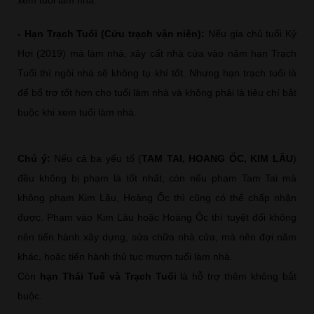
- Hạn Trạch Tuổi (Cửu trạch vận niên):
Nếu gia chủ tuổi Kỷ
Hợi (2019) mà làm nhà, xây cất nhà cửa vào năm hạn Trạch
Tuổi thì ngôi nhà sẽ không tụ khí tốt. Nhưng hạn trạch tuổi là
để bổ trợ tốt hơn cho tuổi làm nhà và không phải là tiêu chí bắt
buộc khi xem tuổi làm nhà.
Chú ý:
Nếu cả ba yếu tố (
TAM TAI, HOANG ỐC, KIM LÂU
)
đều không bị phạm là tốt nhất, còn nếu phạm Tam Tai mà
không phạm Kim Lâu, Hoàng Ốc thì cũng có thể chấp nhận
được. Phạm vào Kim Lâu hoặc Hoàng Ốc thì tuyệt đối không
nên tiến hành xây dựng, sửa chữa nhà cửa, mà nên đợi năm
khác, hoặc tiến hành thủ tục mượn tuổi làm nhà.
Còn
hạn Thái Tuế và Trạch Tuổi
là hỗ trợ thêm không bắt
buộc.