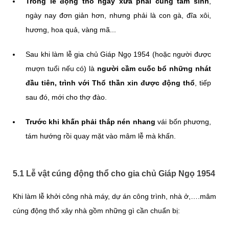
Trong lễ động thổ ngày xưa phải cúng tam sinh
,
ngày nay đơn giản hơn, nhưng phải là con gà, đĩa xôi,
hương, hoa quả, vàng mã...
Sau khi làm lễ gia chủ Giáp Ngọ 1954 (hoặc người được
mượn tuổi nếu có) là
người cầm cuốc bổ những nhát
đầu tiên, trình với Thổ thần xin được động thổ
, tiếp
sau đó, mới cho thợ đào.
Trước khi khấn phải thắp nén nhang
vái bốn phương,
tám hướng rồi quay mặt vào mâm lễ mà khấn.
5.1 Lễ vật cúng động thổ cho gia chủ Giáp Ngọ 1954
Khi làm lễ khởi công nhà máy, dự án công trình, nhà ở,….mâm
cúng động thổ xây nhà gồm những gì cần chuẩn bị: