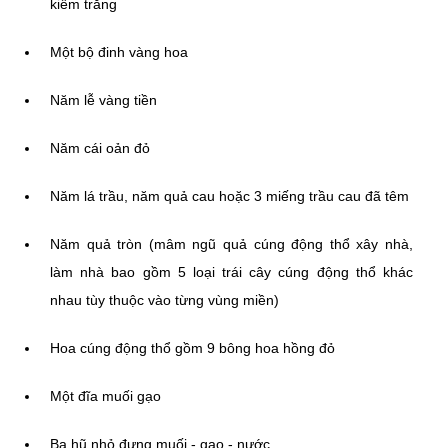
kiếm trắng
Một bộ đinh vàng hoa
Năm lễ vàng tiền
Năm cái oản đỏ
Năm lá trầu, năm quả cau hoặc 3 miếng trầu cau đã têm
Năm quả tròn (mâm ngũ quả cúng động thổ xây nhà,
làm nhà bao gồm 5 loại trái cây cúng động thổ khác
nhau tùy thuộc vào từng vùng miền)
Hoa cúng động thổ gồm 9 bông hoa hồng đỏ
Một đĩa muối gạo
Ba hũ nhỏ đựng muối - gạo - nước