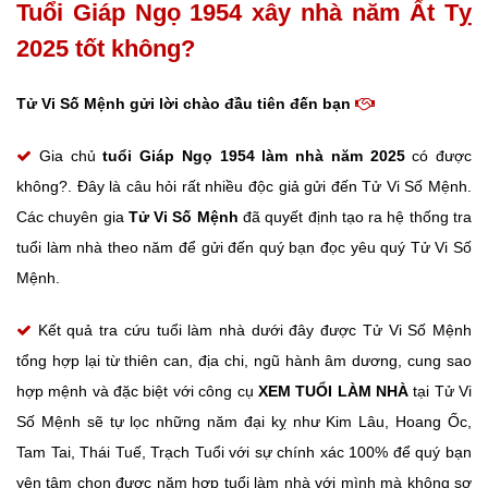
Tuổi Giáp Ngọ 1954 xây nhà năm Ất Tỵ
2025 tốt không?
Tử Vi Số Mệnh gửi lời chào đầu tiên đến bạn
Gia chủ
tuổi Giáp Ngọ
1954 làm nhà năm 2025
có được
không?. Đây là câu hỏi rất nhiều độc giả gửi đến Tử Vi Số Mệnh.
Các chuyên gia
Tử Vi Số Mệnh
đã quyết định tạo ra hệ thống tra
tuổi làm nhà theo năm để gửi đến quý bạn đọc yêu quý Tử Vi Số
Mệnh.
Kết quả tra cứu tuổi làm nhà dưới đây được Tử Vi Số Mệnh
tổng hợp lại từ thiên can, địa chi, ngũ hành âm dương, cung sao
hợp mệnh và đặc biệt với công cụ
XEM TUỔI LÀM NHÀ
tại Tử Vi
Số Mệnh sẽ tự lọc những năm đại kỵ như Kim Lâu, Hoang Ốc,
Tam Tai, Thái Tuế, Trạch Tuổi với sự chính xác 100% để quý bạn
yên tâm chọn được năm hợp tuổi làm nhà với mình mà không sợ