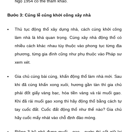
Ngọ 1954 có thể tham khảo.
Bước 3: Cúng lễ cúng khởi công xây nhà
Thủ tục động thổ xây dựng nhà, cách cúng khởi công
làm nhà là khá quan trọng. Cúng xây nhà động thổ có
nhiều cách khác nhau tùy thuộc vào phong tục từng địa
phương, từng gia đình cũng như phụ thuộc vào Pháp sư
xem xét.
Gia chủ cúng bài cúng, khấn động thổ làm nhà mới. Sau
khi đã cúng khấn xong xuôi, hương gần tàn thì gia chủ
phải đốt giấy vàng bạc, hóa tiền vàng và rải muối gạo.
Khi đã rải muối gạo xong thì hãy động thổ bằng cách tự
tay cuốc đất. Cuốc đất động thổ như thế nào? Gia chủ
hãy cuốc mấy nhát vào chỗ định đào móng.
Riêng 3 hũ nhỏ đựng muối - gạo - nước thì cất giữ lại