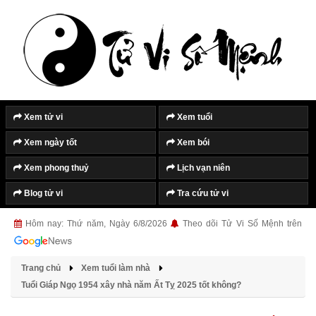
Tắt quảng cáo
Xem tử vi
Xem tuổi
Xem ngày tốt
Xem bói
Xem phong thuỷ
Lịch vạn niên
Blog tử vi
Tra cứu tử vi
Hôm nay: Thứ năm, Ngày 6/8/2026
Theo dõi Tử Vi Số Mệnh trên
Trang chủ
Xem tuổi làm nhà
Tuổi Giáp Ngọ 1954 xây nhà năm Ất Tỵ 2025 tốt không?