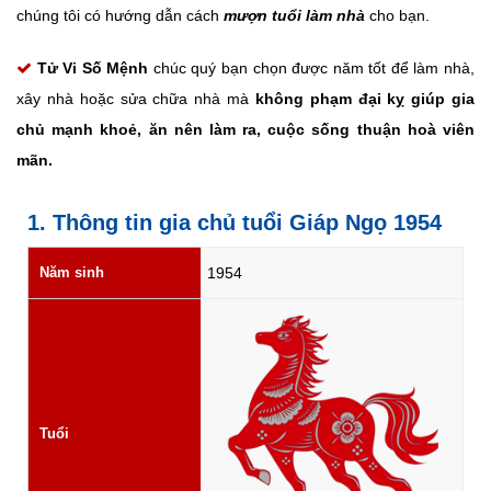
chúng tôi có hướng dẫn cách
mượn tuổi làm nhà
cho bạn.
Tử Vi Số Mệnh
chúc quý bạn chọn được năm tốt để làm nhà,
xây nhà hoặc sửa chữa nhà mà
không phạm đại kỵ giúp gia
chủ mạnh khoẻ, ăn nên làm ra, cuộc sống thuận hoà viên
mãn.
1. Thông tin gia chủ tuổi Giáp Ngọ 1954
Năm sinh
1954
Tuổi