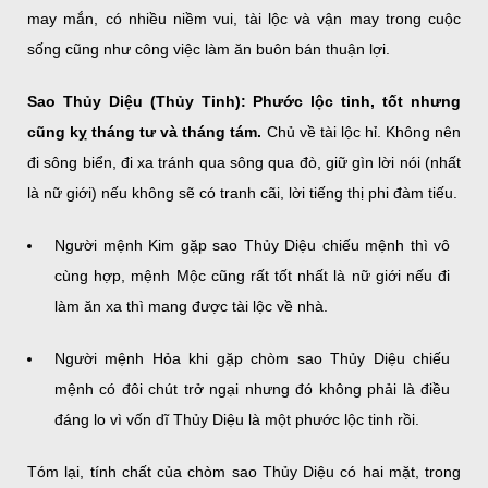
may mắn, có nhiều niềm vui, tài lộc và vận may trong cuộc
sống cũng như công việc làm ăn buôn bán thuận lợi.
Sao Thủy Diệu (Thủy Tinh): Phước lộc tinh, tốt nhưng
cũng kỵ tháng tư và tháng tám.
Chủ về tài lộc hỉ. Không nên
đi sông biển, đi xa tránh qua sông qua đò, giữ gìn lời nói (nhất
là nữ giới) nếu không sẽ có tranh cãi, lời tiếng thị phi đàm tiếu.
Người mệnh Kim gặp sao Thủy Diệu chiếu mệnh thì vô
cùng hợp, mệnh Mộc cũng rất tốt nhất là nữ giới nếu đi
làm ăn xa thì mang được tài lộc về nhà.
Người mệnh Hỏa khi gặp chòm sao Thủy Diệu chiếu
mệnh có đôi chút trở ngại nhưng đó không phải là điều
đáng lo vì vốn dĩ Thủy Diệu là một phước lộc tinh rồi.
Tóm lại, tính chất của chòm sao Thủy Diệu có hai mặt, trong