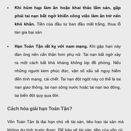
Khi hùm hạp làm ăn hoặc khai thác lấm sản, gặp
phải tai nạn bất ngờ khiến công việc làm ăn trở nên
khó khăn.
Tiền của đầu tư ban đầu mất trắng, thua lỗ
tán gia bại sản.
Hạn Toán Tận rất kỵ với nam mạng.
Khi gặp hạn này
đàn ông nên cẩn thận hơn phụ nữ. Tai nạn bất ngờ xảy
ra một cách bất khả kháng không kịp đề phòng. Nếu
những người kém phúc đức, vận số xấu sẽ nguy hiểm
đến tính mạng, cái chết. Tai nạn đột ngột này có thể là tai
nạn giao thông, tai nạn sông nước hoặc tai nạn lao động,
tai biến đột quỵ qua đời.
Cách hóa giải hạn Toán Tận?
Vốn Toán Tận là đại hạn chủ về tài sản, tiêu hao tài sản mà
không dự tính trước được. Để bảo vệ tài sản, tiền của vốn có,