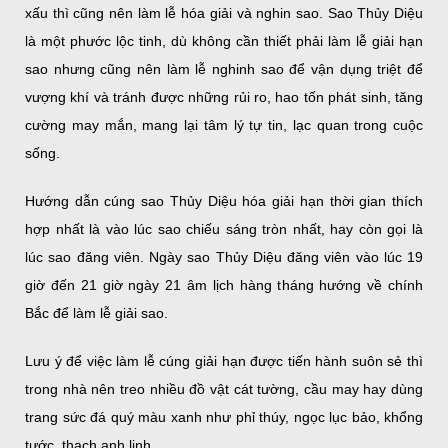
xấu thì cũng nên làm lễ hóa giải và nghin sao. Sao Thủy Diệu
là một phước lộc tinh, dù không cần thiết phải làm lễ giải hạn
sao nhưng cũng nên làm lễ nghinh sao để vận dụng triệt để
vượng khí và tránh được những rủi ro, hao tốn phát sinh, tăng
cường may mắn, mang lại tâm lý tự tin, lạc quan trong cuộc
sống.
Hướng dẫn cúng sao Thủy Diệu hóa giải hạn thời gian thích
hợp nhất là vào lúc sao chiếu sáng tròn nhất, hay còn gọi là
lúc sao đăng viên. Ngày sao Thủy Diệu đăng viên vào lúc 19
giờ đến 21 giờ ngày 21 âm lịch hàng tháng hướng về chính
Bắc để làm lễ giải sao.
Lưu ý để việc làm lễ cúng giải hạn được tiến hành suôn sẻ thì
trong nhà nên treo nhiều đồ vật cát tường, cầu may hay dùng
trang sức đá quý màu xanh như phỉ thúy, ngọc lục bảo, khổng
tước, thạch anh linh…