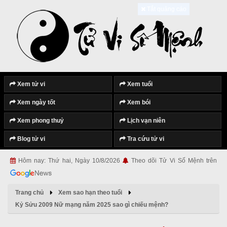
Tắt quảng cáo
Xem tử vi
Xem tuổi
Xem ngày tốt
Xem bói
Xem phong thuỷ
Lịch vạn niên
Blog tử vi
Tra cứu tử vi
Hôm nay: Thứ hai, Ngày 10/8/2026
Theo dõi Tử Vi Số Mệnh trên
Trang chủ
Xem sao hạn theo tuổi
Kỷ Sửu 2009 Nữ mạng năm 2025 sao gì chiếu mệnh?