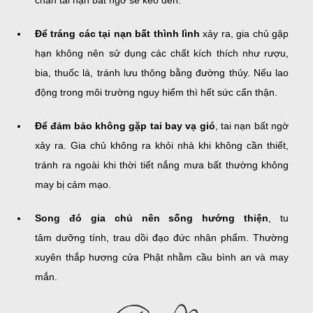
chắn tai nạn bất ngờ sẽ kéo đến.
Để tráng các tại nạn bất thình lình
xảy ra, gia chủ gặp
hạn không nên sử dụng các chất kích thích như rượu,
bia, thuốc lá, tránh lưu thông bằng đường thủy. Nếu lao
động trong môi trường nguy hiểm thì hết sức cẩn thận.
Để đảm bảo không gặp tai bay vạ gió
, tai nạn bất ngờ
xảy ra. Gia chủ không ra khỏi nhà khi không cần thiết,
tránh ra ngoài khi thời tiết nắng mưa bất thường không
may bị cảm mạo.
Song đó gia chủ nên sống hướng thiện
, tu
tâm dưỡng tính, trau dồi đạo đức nhân phẩm. Thường
xuyên thắp hương cửa Phật nhằm cầu bình an và may
mắn.