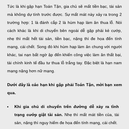
Tức là khi gặp hạn Toán Tận, gia chủ sẽ mất tiền bạc, tài sản
mà không dự tính trước được. Sự mất mát này xảy ra trong 2
trường hợp: 1 là đánh cắp 2 là hùm hạp làm ăn thua lỗ. Nói
cách khác là khi di chuyển bên ngoài dễ gặp phải kẻ cướp,
nhẹ thì mất hết tài sản, tiền bạc, nặng thì đe họa đến tính
mạng, cái chết. Song đó khi hùm hạp làm ăn chung với người
khác, tai nạn bất ngờ ập đến khiến công việc làm ăn thất bại,
tài chính kinh tế đầu tư thua lỗ trắng tay. Đặc biệt là hạn nam
mạng nặng hơn nữ mạng.
Dưới đây là các hạn khi gặp phải Toán Tận, mời bạn xem
qua.
Khi gia chủ di chuyển trên đường dễ xảy ra tình
trạng cướp giật tài sản.
Nhẹ thì mất mát tiền của, tài
sản, nặng thì nguy hiểm đe họa đến tính mạng, cái chết.