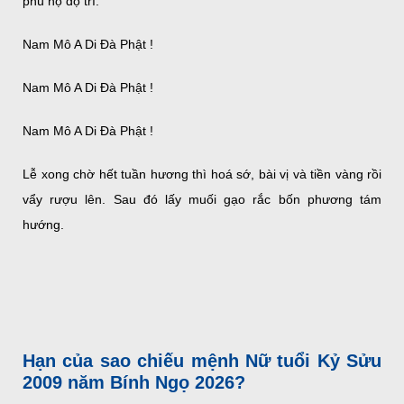
phù hộ độ trì.
Nam Mô A Di Đà Phật !
Nam Mô A Di Đà Phật !
Nam Mô A Di Đà Phật !
Lễ xong chờ hết tuần hương thì hoá sớ, bài vị và tiền vàng rồi
vẩy rượu lên. Sau đó lấy muối gạo rắc bốn phương tám
hướng.
Hạn của sao chiếu mệnh Nữ tuổi Kỷ Sửu
2009 năm Bính Ngọ 2026?