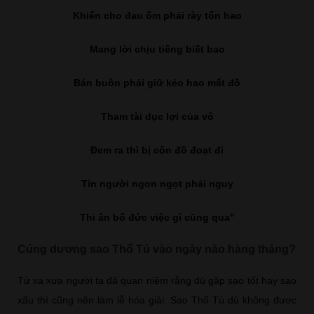
Khiến cho đau ốm phải rày tốn hao
Mang lời chịu tiếng biết bao
Bán buôn phải giữ kẻo hao mất đồ
Tham tài dục lợi của vô
Đem ra thì bị côn đồ đoạt đi
Tin người ngon ngọt phải nguy
Thi ân bố đức việc gì cũng qua"
Cúng dương sao Thổ Tú vào ngày nào hàng tháng?
Từ xa xưa người ta đã quan niệm rằng dù gặp sao tốt hay sao
xấu thì cũng nên làm lễ hóa giải. Sao Thổ Tú dù không được