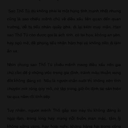
Sao Thổ Tú dù không phải là một hung tinh mạnh nhất nhưng
cũng là sao chiếu mệnh chủ về điều xấu liên quan đến quan
trường, dễ bị tiểu nhân quấy phá, đi lại kém may mắn. Hạn
sao Thổ Tú còn được gọi là ách tinh, có tai họa, không an yên,
hay ngủ mê, đề phòng tiểu nhân hãm hại và không nên đi làm
ăn xa.
Nhìn chung sao Thổ Tú chiếu mệnh mang điều xấu nên gia
chủ cần để ý những việc trong gia đình, tránh mâu thuẫn xung
đột không đáng có. Nếu là người chăn nuôi thì không nên tính
chuyện mở rộng quy mô, cứ tập trung giữ ổn định tài sản hiện
tại qua năm rồi tính tiếp.
Tuy nhiên, người mệnh Thổ gặp sao này thì không đáng lo
ngại lắm, trong lòng hay mang nỗi buồn man mác, tâm lý
không vững vàng, hay hoài nghi, không hăng hái trong công