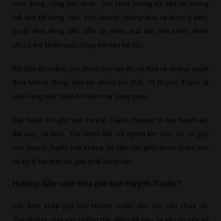
hoạt động, công việc khác. Sức khỏe không tốt dẫn tới không
thể làm tốt công việc, kinh doanh, không đưa ra được ý kiến,
quyết định đúng đắn, dẫn tới nhiều thất bại, khó khăn, thậm
chí có thể khiến cuộc sống trở nên bế tắc.
Khi đầu óc chẳng còn được tỉnh táo thì sẽ đưa ra những quyết
định không đúng, dẫn tới nhiều tổn thất. Vì Huỳnh Tuyền là
suối vàng nên tuyệt đối tránh xa sông nước.
Các bệnh khi gặp nạn Huỳnh Tuyền thường là cao huyết áp,
đột quỵ, tai biến. Tuy nhiên đối với người lớn tuổi, dù có gặp
nạn Huỳnh Tuyền hay không thì vẫn cần phải được chăm sóc
và xử lý kịp thời khi gặp phải bệnh này.
Hướng dẫn cách hóa giải hạn Huỳnh Tuyền?
Các biện pháp giải hạn Huỳnh Tuyền đến nay vẫn chưa có.
Thế nhưng, dựa vào những đặc điểm đã nêu, ta vẫn có một số