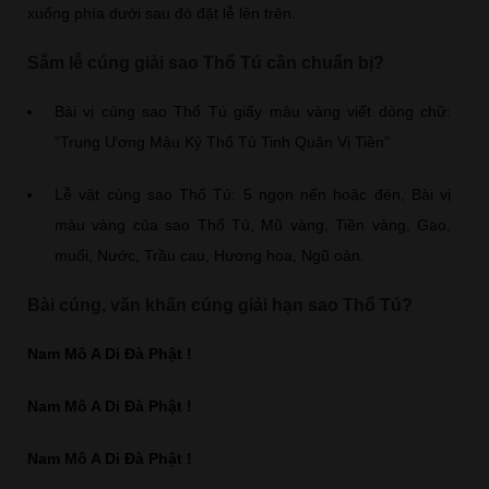
xuống phía dưới sau đó đặt lễ lên trên.
Sắm lễ cúng giải sao Thổ Tú cần chuẩn bị?
Bài vị cúng sao Thổ Tú giấy màu vàng viết dòng chữ:
“Trung Ương Mậu Kỷ Thổ Tú Tinh Quân Vị Tiền”
Lễ vật cúng sao Thổ Tú: 5 ngọn nến hoặc đèn, Bài vị
màu vàng của sao Thổ Tú, Mũ vàng, Tiền vàng, Gạo,
muối, Nước, Trầu cau, Hương hoa, Ngũ oản.
Bài cúng, văn khấn cúng giải hạn sao Thổ Tú?
Nam Mô A Di Đà Phật !
Nam Mô A Di Đà Phật !
Nam Mô A Di Đà Phật !