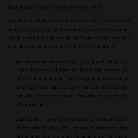
Hạn Huỳnh Tuyền tốt xấu như thế nào?
Khi nói tới hạn Huỳnh Tuyền, người xưa có câu: “Huỳnh Tuyền
bệnh nặng nguy vong Tam Kheo đau mắt, đề phòng tay chân”.
Vậy là có thể thấy gặp nạn Huỳnh Tuyền là hoàn toàn xấu,
thậm chí nguy hiểm tính mạng. Cần hết sức cẩn trọng.
Sức khỏe:
như câu nói ở trên, rõ ràng có thể thấy hạn
Huỳnh Tuyền chủ về bệnh tật. Người gặp nạn này dễ
mắc đau đầu, chóng mặt, ảnh hưởng nhiều tới sinh hoạt
hàng ngày. Đặc biệt các bệnh liên quan tới mắt, tay
chân. Do đó, trong sinh hoạt, công việc hàng ngày cần
phải được chú ý.
Làm ăn:
Hạn Huỳnh Tuyền sẽ mang tời khó khăn bất lợi
sẽ dồn tới nếu công việc kinh doanh buôn bán bằng
đường thủy, hay liên quan tới sông nước. Vì Huỳnh