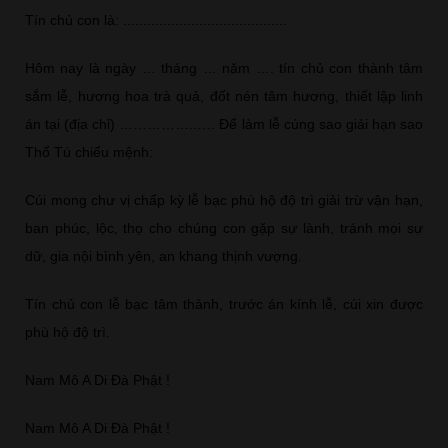
Tín chủ con là: .........................................
Hôm nay là ngày … tháng … năm …. tín chủ con thành tâm
sắm lễ, hương hoa trà quả, đốt nén tâm hương, thiết lập linh
án tại (địa chỉ) ……………..…. Để làm lễ cúng sao giải hạn sao
Thổ Tú chiếu mệnh:
Cúi mong chư vị chấp kỳ lễ bạc phù hộ độ trì giải trừ vận hạn,
ban phúc, lộc, thọ cho chúng con gặp sự lành, tránh mọi sự
dữ, gia nội bình yên, an khang thịnh vượng.
Tín chủ con lễ bạc tâm thành, trước án kính lễ, cúi xin được
phù hộ độ trì.
Nam Mô A Di Đà Phật !
Nam Mô A Di Đà Phật !