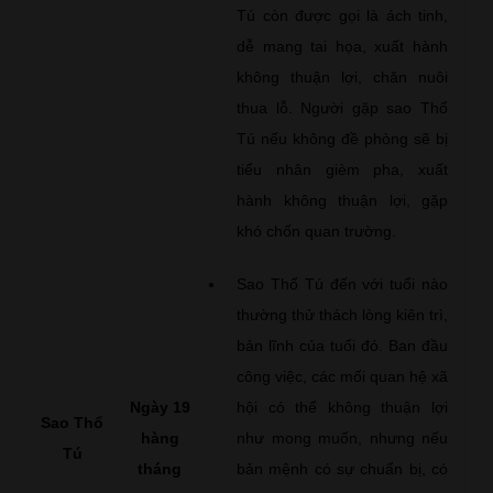
Tú còn được gọi là ách tinh,
dễ mang tai họa, xuất hành
không thuận lợi, chăn nuôi
thua lỗ. Người gặp sao Thổ
Tú nếu không đề phòng sẽ bị
tiểu nhân gièm pha, xuất
hành không thuận lợi, gặp
khó chốn quan trường.
Sao Thổ Tú đến với tuổi nào
thường thử thách lòng kiên trì,
bản lĩnh của tuổi đó. Ban đầu
công việc, các mối quan hệ xã
Ngày 19
hội có thể không thuận lợi
Sao Thổ
hàng
như mong muốn, nhưng nếu
Tú
tháng
bản mệnh có sự chuẩn bị, có