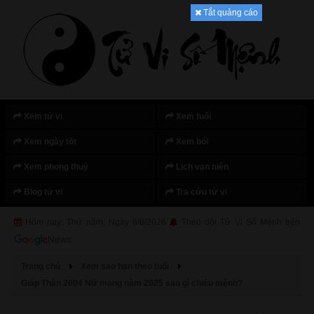
Tắt quảng cáo
Xem tử vi
Xem tuổi
Xem ngày tốt
Xem bói
Xem phong thuỷ
Lịch vạn niên
Blog tử vi
Tra cứu tử vi
Hôm nay: Thứ năm, Ngày 6/8/2026
Theo dõi Tử Vi Số Mệnh trên
Trang chủ
Xem sao hạn theo tuổi
Giáp Thân 2004 Nữ mạng năm 2025 sao gì chiếu mệnh?