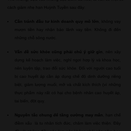
cách giảm nhẹ hạn Huỳnh Tuyền sau đây:
Cần tránh đầu tư kinh doanh quy mô lớn
, không vay
mượn tiền hay nhận bảo lãnh vay tiền. Không đi đến
những chỗ sông nước.
Vấn đề sức khỏe cũng phải chú ý giữ gìn
, nên xây
dựng kế hoạch làm việc, nghỉ ngơi hợp lý và khoa học,
nên luyện tập, trao đổi sức khỏe. Đối với người cao tuổi
bị cao huyết áp cần áp dụng chế độ dinh dưỡng riêng
biệt, giảm lượng muối, mỡ và chất kích thích (vì những
thực phẩm này rất có hại cho bệnh nhân cao huyết áp,
tai biến, đột quỵ.
Nguyên tắc chung để tăng cường may mắn
, hạn chế
điềm xấu là tu nhân tích đức, chăm làm việc thiện. Đây