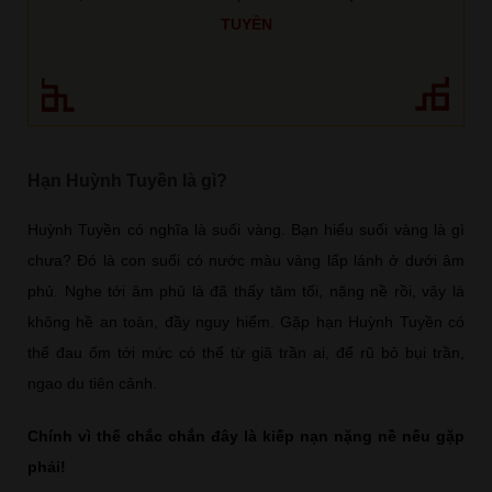
TUYỀN
Hạn Huỳnh Tuyền là gì?
Huỳnh Tuyền có nghĩa là suối vàng. Bạn hiểu suối vàng là gì
chưa? Đó là con suối có nước màu vàng lấp lánh ở dưới âm
phủ. Nghe tới âm phủ là đã thấy tăm tối, nặng nề rồi, vậy là
không hề an toàn, đầy nguy hiểm. Gặp hạn Huỳnh Tuyền có
thể đau ốm tới mức có thể từ giã trần ai, để rũ bỏ bụi trần,
ngao du tiên cảnh.
Chính vì thế chắc chắn đây là kiếp nạn nặng nề nếu gặp
phải!