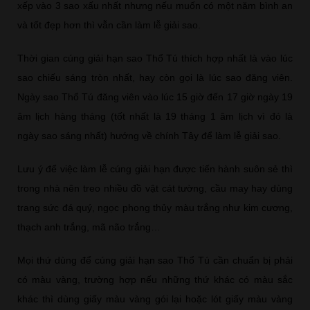
xếp vào 3 sao xấu nhất nhưng nếu muốn có một năm bình an
và tốt đẹp hơn thì vẫn cần làm lễ giải sao.
Thời gian cúng giải hạn sao Thổ Tú thích hợp nhất là vào lúc
sao chiếu sáng tròn nhất, hay còn gọi là lúc sao đăng viên.
Ngày sao Thổ Tú đăng viên vào lúc 15 giờ đến 17 giờ ngày 19
âm lịch hàng tháng (tốt nhất là 19 tháng 1 âm lịch vì đó là
ngày sao sáng nhất) hướng về chính Tây để làm lễ giải sao.
Lưu ý để việc làm lễ cúng giải hạn được tiến hành suôn sẻ thì
trong nhà nên treo nhiều đồ vật cát tường, cầu may hay dùng
trang sức đá quý, ngọc phong thủy màu trắng như kim cương,
thạch anh trắng, mã não trắng…
Mọi thứ dùng để cúng giải hạn sao Thổ Tú cần chuẩn bị phải
có màu vàng, trường hợp nếu những thứ khác có màu sắc
khác thì dùng giấy màu vàng gói lại hoặc lót giấy màu vàng