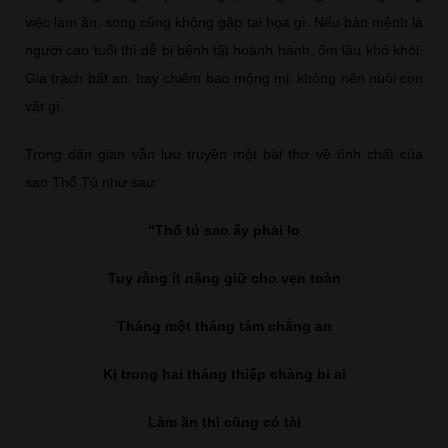
việc làm ăn, song cũng không gặp tai họa gì. Nếu bản mệnh là
người cao tuổi thì dễ bị bệnh tật hoành hành, ốm lâu khó khỏi.
Gia trạch bất an, hay chiêm bao mộng mị, không nên nuôi con
vật gì.
Trong dân gian vẫn lưu truyền một bài thơ về tính chất của
sao Thổ Tú như sau:
“Thổ tú sao ấy phải lo
Tuy rằng ít nặng giữ cho vẹn toàn
Tháng một tháng tám chẳng an
Kị trong hai tháng thiếp chàng bi ai
Làm ăn thì cũng có tài