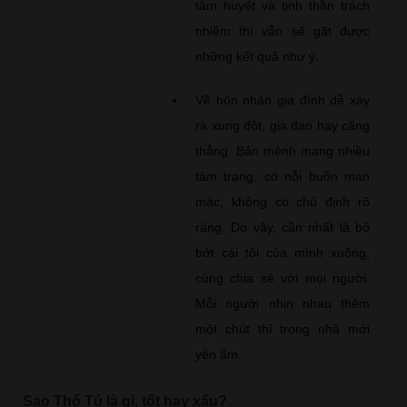
tâm huyết và tinh thần trách
nhiệm thì vẫn sẽ gặt được
những kết quả như ý.
Về hôn nhân gia đình dễ xảy
ra xung đột, gia đạo hay căng
thẳng. Bản mệnh mang nhiều
tâm trạng, có nỗi buồn man
mác, không có chủ định rõ
ràng. Do vậy, cần nhất là bỏ
bớt cái tôi của mình xuống,
cùng chia sẻ với mọi người.
Mỗi người nhịn nhau thêm
một chút thì trong nhà mới
yên ấm.
Sao Thổ Tú là gì, tốt hay xấu?