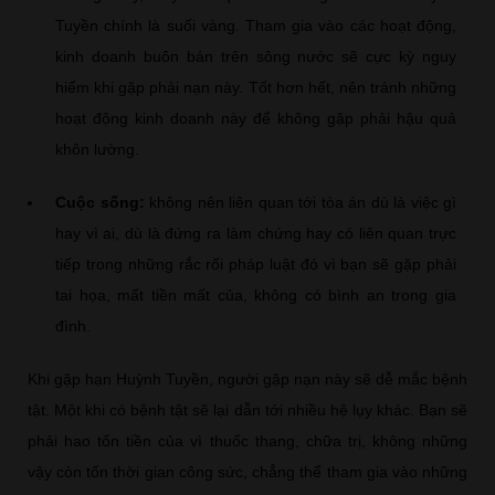
Tuyền chính là suối vàng. Tham gia vào các hoạt động,
kinh doanh buôn bán trên sông nước sẽ cực kỳ nguy
hiểm khi gặp phải nạn này. Tốt hơn hết, nên tránh những
hoạt động kinh doanh này để không gặp phải hậu quả
khôn lường.
Cuộc sống:
không nên liên quan tới tòa án dù là việc gì
hay vì ai, dù là đứng ra làm chứng hay có liên quan trực
tiếp trong những rắc rối pháp luật đó vì bạn sẽ gặp phải
tai họa, mất tiền mất của, không có bình an trong gia
đình.
Khi gặp hạn Huỳnh Tuyền, người gặp nạn này sẽ dễ mắc bệnh
tật. Một khi có bệnh tật sẽ lại dẫn tới nhiều hệ lụy khác. Bạn sẽ
phải hao tốn tiền của vì thuốc thang, chữa trị, không những
vậy còn tốn thời gian công sức, chẳng thể tham gia vào những