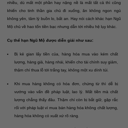
nhiều, dù mất một phần hay nặng nề là mất tất cả thì cũng
khiến cho tinh thần gia chủ đi xuống, ăn không ngon ngủ
không yên, tâm lý buồn lo, bất an. Hay nói cách khác hạn Ngũ
Mộ chủ về hao tổn tiền bạc nhưng dẫn tới nhiều hệ lụy khác.
Cụ thể hạn Ngũ Mộ được diễn giải như sau:
Bị kẻ gian lấy tiền của, hàng hóa mua vào kém chất
lượng, hàng giả, hàng nhái, khiến cho tài chính suy giảm,
thậm chí thua lỗ tới trắng tay, không một xu dính túi.
Khi mua hàng không có hóa đơn, chứng từ thì dễ bị
vướng vào vấn đề pháp luật, lao lý. Mất tiền mà chất
lượng chẳng thấy đâu. Thậm chí còn bị bắt giữ, gặp rắc
rối với pháp luật vì mua bán hàng hóa không chất lượng,
hàng hóa không có xuất xứ rõ ràng.