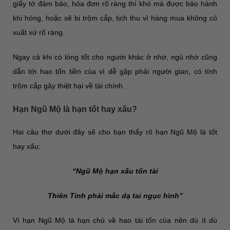
giấy tờ đảm bảo, hóa đơn rõ ràng thì khó mà được bảo hành
khi hỏng, hoặc sẽ bị trộm cắp, tịch thu vì hàng mua không có
xuất xứ rõ ràng.
Ngay cả khi có lòng tốt cho người khác ở nhờ, ngủ nhờ cũng
dẫn tới hao tốn tiền của vì dễ gặp phải người gian, có tính
trộm cắp gây thiệt hại về tài chính.
Hạn Ngũ Mộ là hạn tốt hay xấu?
Hai câu thơ dưới đây sẽ cho bạn thấy rõ hạn Ngũ Mộ là tốt
hay xấu:
“Ngũ Mộ hạn xấu tổn tài
Thiên Tinh phải mắc dạ tai ngục hình”
Vì hạn Ngũ Mộ là hạn chủ về hao tài tốn của nên dù ít dù