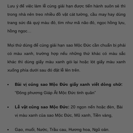
Lưu ý để việc làm lễ cúng giải hạn được tiến hành suôn sẻ thì
trong nhà nên treo nhiều đồ vật cát tường, cầu may hay dùng
trang sức đá quý màu đỏ, tím như mã não đỏ, ngọc hồng lựu,
hồng ngọc…
Mọi thứ dùng để cúng giải hạn sao Mộc Đức cần chuẩn bị phải
có màu xanh, trường hợp nếu những thứ khác có màu sắc
khác thì dùng giấy màu xanh gói lại hoặc lót giấy màu xanh
xuống phía dưới sau đó đặt lễ lên trên.
Bài vị cúng sao Mộc Đức giấy xanh viết dòng chữ:
“Đông phương Giáp Ất Mộc Đức tinh quân”
Lễ vật cúng sao Mộc Đức:
20 ngọn nến hoặc đèn, Bài
vị màu xanh của sao Mộc Đức, Mũ xanh, Tiền vàng,
Gạo, muối, Nước, Trầu cau, Hương hoa, Ngũ oản.