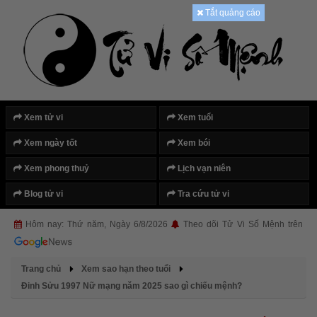
Tắt quảng cáo
Xem tử vi
Xem tuổi
Xem ngày tốt
Xem bói
Xem phong thuỷ
Lịch vạn niên
Blog tử vi
Tra cứu tử vi
Hôm nay: Thứ năm, Ngày 6/8/2026
Theo dõi Tử Vi Số Mệnh trên
Trang chủ
Xem sao hạn theo tuổi
Đinh Sửu 1997 Nữ mạng năm 2025 sao gì chiếu mệnh?