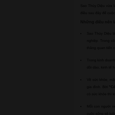
Sao Thủy Diệu vừa là
điều sau đây để cuộ
Những điều nên 
Sao Thủy Diệu là
nghiệp. Trong cô
thăng quan tiến 
Trong kinh doanh 
dồi dào, kinh tế
Về sức khỏe, mặc
gia đình. Bởi
"Có
có sức khỏe thì 
Mỗi con người nên
cuộc sống sẽ luô