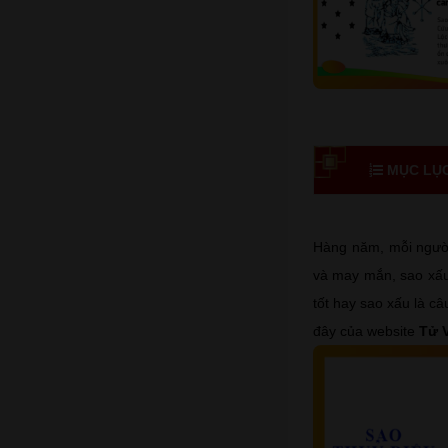
MỤC LỤC 
Hàng năm, mỗi người
và may mắn, sao xấu 
tốt hay sao xấu là câ
đây của website
Tử 