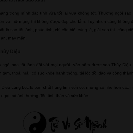
ng trong mình đặc tính vừa tốt lại vừa không tốt. Thường ngôi sao 
òn với nữ mạng thì không được đẹp cho lắm. Tuy nhiên cũng không đ
t là sao tốt lành, phúc tinh, chỉ cần biết cúng lễ, giải sao thì công v
h an, may mắn.
Thủy Diệu
à ngôi sao tốt lành đối với mọi người. Vào năm được sao Thủy Diệu
 tâm, thoải mái, có sức khỏe hanh thông, tài lộc dồi dào và công thành
y Diệu cũng bộc lộ bản chất hung tinh vốn có, nhưng sẽ nhẹ hơn các n
 ngại mà ảnh hưởng đến tinh thần và sức khỏe.