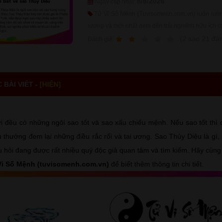
8/8/2026
Ngày cập nhật:
Tử Vi Số Mệnh (Tuvisomenh.com.vn) luôn luôn 
lượng và mới nhất đem đến trải nghiệm hữu ích c
1
2
3
4
5
(
2
sao
21
đán
Ðánh giá:
BÀI VIẾT -
[HIỆN]
 đều có những ngôi sao tốt và sao xấu chiếu mệnh. Nếu sao tốt thì
thường đem lại những điều rắc rối và tai ương. Sao Thủy Diệu là gì,
u hỏi đang được rất nhiều quý độc giả quan tâm và tìm kiếm. Hãy cùng 
Vi Số Mệnh (tuvisomenh.com.vn)
để biết thêm thông tin chi tiết.