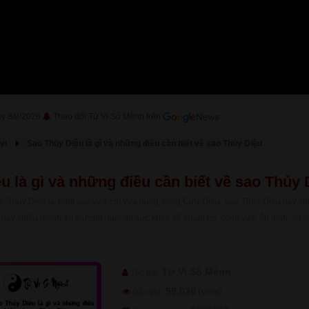
ày 8/8/2026
Theo dõi Tử Vi Số Mệnh trên
vi
Sao Thủy Diệu là gì và những điều cần biết về sao Thủy Diệu
u là gì và những điều cần biết về sao Thủy 
o Thủy Diệu là ngôi sao vừa cát vừa hung trong Cửu Diệu. Sao Thủy Diệu hay cò
này chiếu mệnh thì thường năm đó sức khỏe sẽ thuận lợi, công việc ổn định, sự n
Tử Vi Số Mệnh
Tác giả:
59,030
Độc giả:
(View)