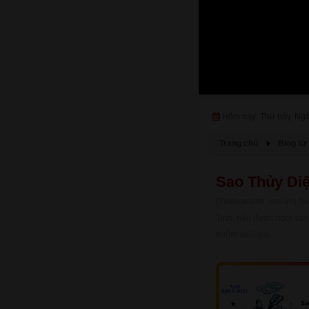
Hôm nay: Thứ bảy, Ng
Trang chủ
Blog tử 
Sao Thủy Diệ
(Tuvisomenh.com.vn) Sa
Tinh, nếu được ngôi sao 
buồm xuôi gió.