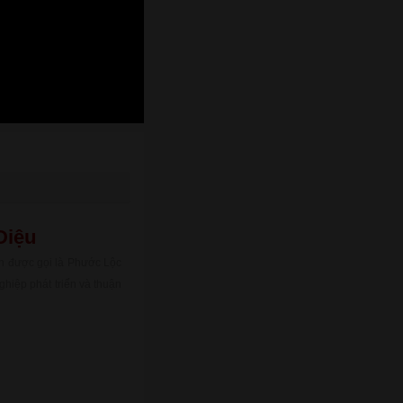
Diệu
n được gọi là Phước Lộc
ghiệp phát triển và thuận