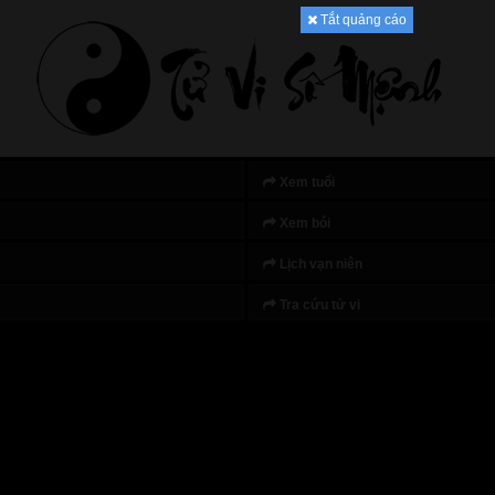
Tắt quảng cáo
Xem tuổi
Xem bói
Lịch vạn niên
Tra cứu tử vi