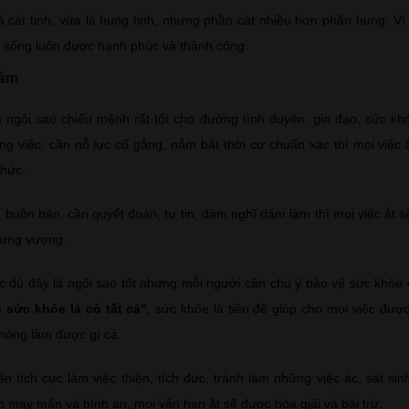
 cát tinh, vừa là hung tinh, nhưng phần cát nhiều hơn phần hung. V
c sống luôn được hạnh phúc và thành công.
làm
 ngôi sao chiếu mệnh rất tốt cho đường tình duyên, gia đạo, sức k
ng việc, cần nỗ lực cố gắng, nắm bắt thời cơ chuẩn xác thì mọi việc 
chức.
buôn bán, cần quyết đoán, tự tin, dám nghĩ dám làm thì mọi việc ắt sẽ
 hưng vượng.
 dù đây là ngôi sao tốt nhưng mỗi người cần chú ý bảo vệ sức khỏe 
 sức khỏe là có tất cả"
, sức khỏe là tiền đề giúp cho mọi việc đượ
không làm được gì cả.
 tích cực làm việc thiện, tích đức, tránh làm những việc ác, sát sinh
n may mắn và bình an, mọi vận hạn ắt sẽ được hóa giải và bài trừ.