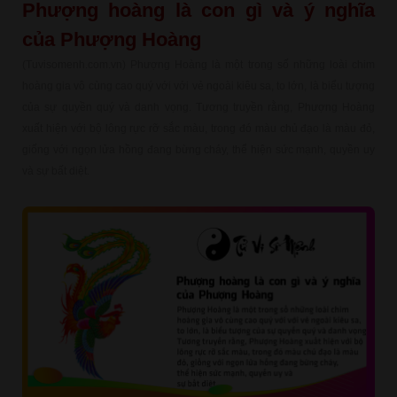
Phượng hoàng là con gì và ý nghĩa
của Phượng Hoàng
(Tuvisomenh.com.vn) Phượng Hoàng là một trong số những loài chim
hoàng gia vô cùng cao quý với với vẻ ngoài kiêu sa, to lớn, là biểu tượng
của sự quyền quý và danh vọng. Tương truyền rằng, Phượng Hoàng
xuất hiện với bộ lông rực rỡ sắc màu, trong đó màu chủ đạo là màu đỏ,
giống với ngọn lửa hồng đang bừng cháy, thể hiện sức mạnh, quyền uy
và sự bất diệt.