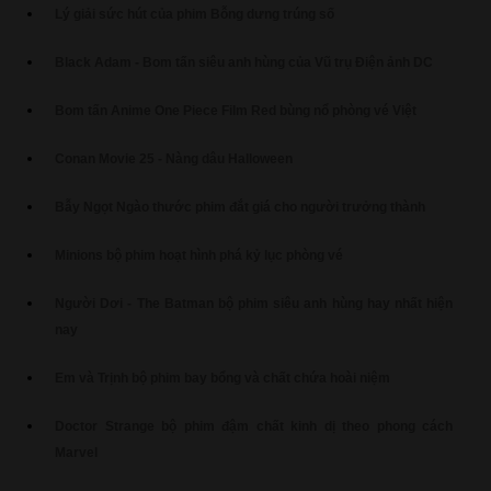
Lý giải sức hút của phim Bỗng dưng trúng số
Black Adam - Bom tấn siêu anh hùng của Vũ trụ Điện ảnh DC
Bom tấn Anime One Piece Film Red bùng nổ phòng vé Việt
Conan Movie 25 - Nàng dâu Halloween
Bẫy Ngọt Ngào thước phim đắt giá cho người trưởng thành
Minions bộ phim hoạt hình phá kỷ lục phòng vé
Người Dơi - The Batman bộ phim siêu anh hùng hay nhất hiện
nay
Em và Trịnh bộ phim bay bổng và chất chứa hoài niệm
Doctor Strange bộ phim đậm chất kinh dị theo phong cách
Marvel