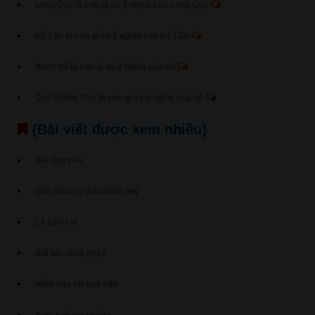
Long Quy là con gì và ý nghĩa của Long Quy
Kỳ Lân là con gì và ý nghĩa của Kỳ Lân
Bạch hổ là con gì và ý nghĩa của nó
Cóc Thiềm Thừ là con gì và ý nghĩa của nó
{Bài viết được xem nhiều}
Bói tình yêu
Con số may mắn hôm nay
Lá số tử vi
Bói bài hàng ngày
Hôm nay tốt hay xấu