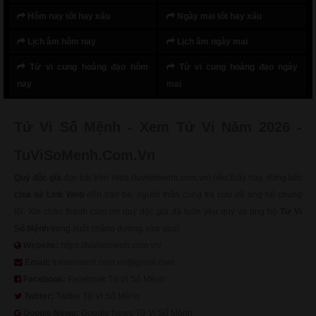
Hôm nay tốt hay xấu
Ngày mai tốt hay xấu
Lịch âm hôm nay
Lịch âm ngày mai
Tử vi cung hoàng đạo hôm
Tử vi cung hoàng đạo ngày
nay
mai
Tử Vi Số Mệnh - Xem Tử Vi Năm 2026 -
TuViSoMenh.Com.Vn
Quý độc giả
đọc bài trên Web (tuvisomenh.com.vn) nếu thấy hay, đừng tiếc
chia sẻ Link Web
đến bạn bè, người thân cùng tra cứu để ủng hộ chúng
tôi. Xin chân thành cảm ơn quý độc giả đã luôn yêu quý và ủng hộ
Tử Vi
Số Mệnh
trong suốt chặng đường vừa qua!
Website:
https://tuvisomenh.com.vn/
Email:
tuvisomenh.com.vn@gmail.com
Facebook:
Facebook Tử Vi Số Mệnh
Twitter:
Twitter Tử Vi Số Mệnh
Google News:
Google News Tử Vi Số Mệnh