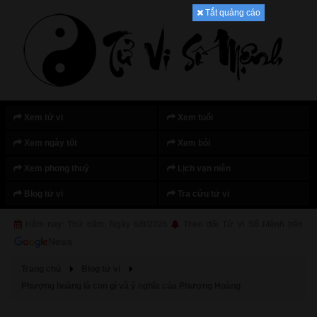
Tắt quảng cáo
Xem tử vi
Xem tuổi
Xem ngày tốt
Xem bói
Xem phong thuỷ
Lịch vạn niên
Blog tử vi
Tra cứu tử vi
Hôm nay: Thứ năm, Ngày 6/8/2026
Theo dõi Tử Vi Số Mệnh trên
Trang chủ
Blog tử vi
Phượng hoàng là con gì và ý nghĩa của Phượng Hoàng