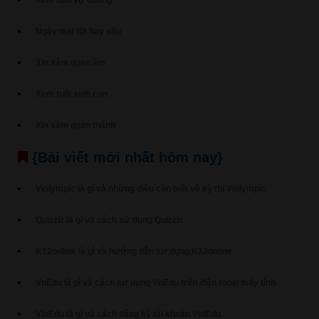
Xem tuổi vợ chồng
Ngày mai tốt hay xấu
Xin xăm quan âm
Xem tuổi sinh con
Xin xăm quan thánh
{Bài viết mới nhất hôm nay}
Violympic là gì và những điều cần biết về kỳ thi Violympic
Quizziz là gì và cách sử dụng Quizziz
K12online là gì và hướng dẫn sử dụng K12online
VnEdu là gì và cách sử dụng VnEdu trên điện thoại máy tính
VioEdu là gì và cách đăng ký tài khoản VioEdu