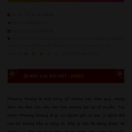
Tử Vi Số Mệnh
Tác giả:
6,670
Độc giả:
(View)
6/8/2026
Ngày cập nhật:
Tử Vi Số Mệnh (Tuvisomenh.com.vn) luôn luôn cập những bài viết chất
lượng và mới nhất đem đến trải nghiệm hữu ích cho quý độc giả!
1
2
3
4
5
(
3
sao
18
đánh giá)
Ðánh giá:
MỤC LỤC BÀI VIẾT -
[HIỆN]
Phượng Hoàng là một trong số những loài chim quý, mang
đậm nét đẹp của nền văn hóa đương đại và cổ truyền. Tuy
nhiên Phượng Hoàng là gì, có nguồn gốc ra sao, ý nghĩa thế
nào thì không hẳn ai cũng rõ. Đây là vấn đề đang được rất
nhiều quý độc giả quan tâm và tìm kiếm. Hãy cùng theo dõi