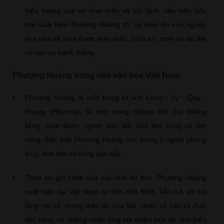
biểu tượng của sự may mắn và cát lành, nếu trên bầu
trời xuất hiện Phượng Hoàng thì cả năm đó mọi người,
mọi nhà sẽ luôn được may mắn, bình an, cơm no áo ấm
và vạn sự hanh thông
Phượng Hoàng trong nền văn hóa Việt Nam
Phượng Hoàng là một trong tứ linh Long - Ly - Quy -
Phụng (Phượng), là một trong những linh thú thiêng
liêng, luôn được người dân đất Việt tôn sùng và thờ
cúng. Đặc biệt Phượng Hoàng còn mang ý nghĩa phong
thủy, tâm linh vô cùng sâu sắc.
Theo sự ghi chép của các nhà sử học, Phượng Hoàng
xuất hiện tại Việt Nam từ thời nhà Đinh Tiền Lê với bộ
lông rực rỡ, mang màu đỏ của lửa, chiếc cổ cao và đuôi
dài, rộng, có những chiếc lông với chấm tròn đỏ như biểu