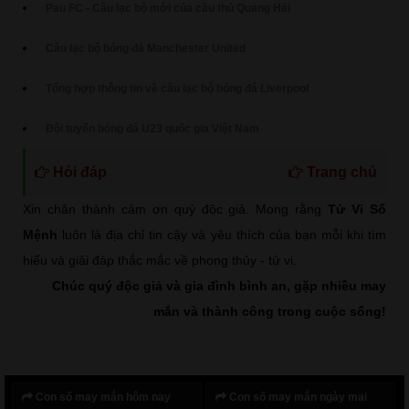
Pau FC - Câu lạc bộ mới của cầu thủ Quang Hải
Câu lạc bộ bóng đá Manchester United
Tổng hợp thông tin về câu lạc bộ bóng đá Liverpool
Đội tuyển bóng đá U23 quốc gia Việt Nam
Hỏi đáp
Trang chủ
Xin chân thành cảm ơn quý độc giả. Mong rằng
Tử Vi Số
Mệnh
luôn là địa chỉ tin cậy và yêu thích của bạn mỗi khi tìm
hiểu và giải đáp thắc mắc về phong thủy - tử vi.
Chúc quý độc giả và gia đình bình an, gặp nhiều may
mắn và thành công trong cuộc sống!
Con số may mắn hôm nay
Con số may mắn ngày mai