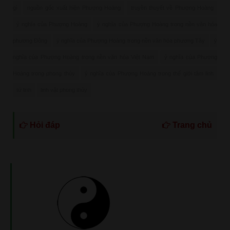
gì
nguồn gốc xuất hiện Phượng Hoàng
truyền thuyết về Phượng Hoàng
ý nghĩa của Phượng Hoàng
ý nghĩa của Phượng Hoàng trong nền văn hóa
phương Đông
ý nghĩa của Phượng Hoàng trong nền văn hóa phương Tây
ý
nghĩa của Phượng Hoàng trong nền văn hóa Việt Nam
ý nghĩa của Phượng
Hoàng trong phong thủy
ý nghĩa của Phượng Hoàng trong thế giới tâm linh
tứ linh
linh vật phong thủy
Hỏi đáp
Trang chủ