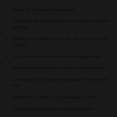
Giải mã sức hút của Our beloved summer
Ngôi trường xác sống bộ phim kinh dị của Hàn Quốc hay nhất
năm 2022
Thương Lan Quyết phim cổ trang tiên hiệp hay nhất màn ảnh
Hoa Ngữ
F4 Thailand - Boys Over Flowers khiến khán giả phấn khích
Trầm vụn hương phai tạo nên cơn sốt phim cổ trang Hoa Ngữ
Chiếc bật lửa và váy công chúa bộ phim gây sốt điện ảnh Hoa
Ngữ
Tinh Hán Xán Lạn ngôi sao sáng trong làng phim cổ trang
Sức hấp dẫn không thể chối từ của bộ phim Snowdrop