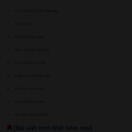
Con số may mắn hôm nay
Lá số tử vi
Bói bài hàng ngày
Hôm nay tốt hay xấu
Xem tuổi vợ chồng
Ngày mai tốt hay xấu
Xin xăm quan âm
Xem tuổi sinh con
Xin xăm quan thánh
{Bài viết mới nhất hôm nay}