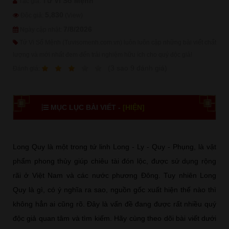
Tử Vi Số Mệnh
Tác giả:
5,830
Độc giả:
(View)
7/8/2026
Ngày cập nhật:
Tử Vi Số Mệnh (Tuvisomenh.com.vn) luôn luôn cập những bài viết chất
lượng và mới nhất đem đến trải nghiệm hữu ích cho quý độc giả!
1
2
3
4
5
(
3
sao
9
đánh giá)
Ðánh giá:
MỤC LỤC BÀI VIẾT -
[HIỆN]
Long Quy là một trong tứ linh Long - Ly - Quy - Phụng, là vật
phẩm phong thủy giúp chiêu tài đón lộc, được sử dụng rộng
rãi ở Việt Nam và các nước phương Đông. Tuy nhiên Long
Quy là gì, có ý nghĩa ra sao, nguồn gốc xuất hiện thế nào thì
không hẳn ai cũng rõ. Đây là vấn đề đang được rất nhiều quý
độc giả quan tâm và tìm kiếm. Hãy cùng theo dõi bài viết dưới