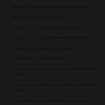
Violympic là gì và những điều cần biết về kỳ thi Violympic
Quizziz là gì và cách sử dụng Quizziz
K12online là gì và hướng dẫn sử dụng K12online
VnEdu là gì và cách sử dụng VnEdu trên điện thoại máy tính
VioEdu là gì và cách đăng ký tài khoản VioEdu
Giải mã sức hút của Our beloved summer
Ngôi trường xác sống bộ phim kinh dị của Hàn Quốc hay nhất
năm 2022
Thương Lan Quyết phim cổ trang tiên hiệp hay nhất màn ảnh
Hoa Ngữ
F4 Thailand - Boys Over Flowers khiến khán giả phấn khích