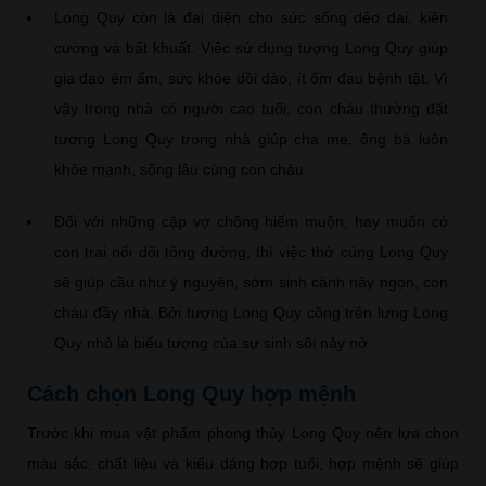
Long Quy còn là đại diện cho sức sống dẻo dai, kiên
cường và bất khuất. Việc sử dụng tượng Long Quy giúp
gia đạo êm ấm, sức khỏe dồi dào, ít ốm đau bệnh tật. Vì
vậy trong nhà có người cao tuổi, con cháu thường đặt
tượng Long Quy trong nhà giúp cha mẹ, ông bà luôn
khỏe mạnh, sống lâu cùng con cháu.
Đối với những cặp vợ chồng hiếm muộn, hay muốn có
con trai nối dõi tông đường, thì việc thờ cúng Long Quy
sẽ giúp cầu như ý nguyện, sớm sinh cành nảy ngọn, con
cháu đầy nhà. Bởi tượng Long Quy cõng trên lưng Long
Quy nhỏ là biểu tượng của sự sinh sôi nảy nở.
Cách chọn Long Quy hợp mệnh
Trước khi mua vật phẩm phong thủy Long Quy nên lựa chọn
màu sắc, chất liệu và kiểu dáng hợp tuổi, hợp mệnh sẽ giúp