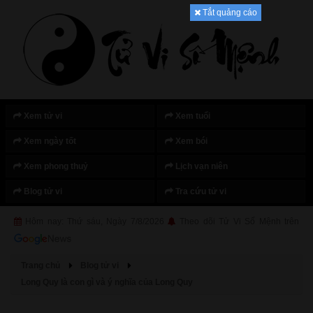
Tắt quảng cáo
Xem tử vi
Xem tuổi
Xem ngày tốt
Xem bói
Xem phong thuỷ
Lịch vạn niên
Blog tử vi
Tra cứu tử vi
Hôm nay: Thứ sáu, Ngày 7/8/2026
Theo dõi Tử Vi Số Mệnh trên
Trang chủ
Blog tử vi
Long Quy là con gì và ý nghĩa của Long Quy