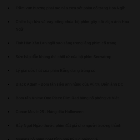
Trầm vụn hương phai tạo nên cơn sốt phim cổ trang Hoa Ngữ
Chiếc bật lửa và váy công chúa bộ phim gây sốt điện ảnh Hoa
Ngữ
Tinh Hán Xán Lạn ngôi sao sáng trong làng phim cổ trang
Sức hấp dẫn không thể chối từ của bộ phim Snowdrop
Lý giải sức hút của phim Bỗng dưng trúng số
Black Adam - Bom tấn siêu anh hùng của Vũ trụ Điện ảnh DC
Bom tấn Anime One Piece Film Red bùng nổ phòng vé Việt
Conan Movie 25 - Nàng dâu Halloween
Bẫy Ngọt Ngào thước phim đắt giá cho người trưởng thành
Minions bộ phim hoạt hình phá kỷ lục phòng vé