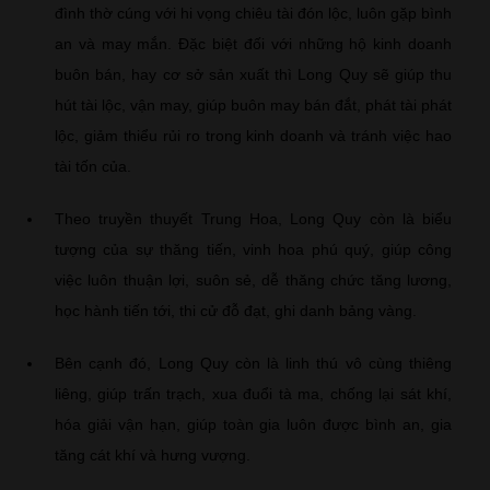
đình thờ cúng với hi vọng chiêu tài đón lộc, luôn gặp bình
an và may mắn. Đặc biệt đối với những hộ kinh doanh
buôn bán, hay cơ sở sản xuất thì Long Quy sẽ giúp thu
hút tài lộc, vận may, giúp buôn may bán đắt, phát tài phát
lộc, giảm thiểu rủi ro trong kinh doanh và tránh việc hao
tài tốn của.
Theo truyền thuyết Trung Hoa, Long Quy còn là biểu
tượng của sự thăng tiến, vinh hoa phú quý, giúp công
việc luôn thuận lợi, suôn sẻ, dễ thăng chức tăng lương,
học hành tiến tới, thi cử đỗ đạt, ghi danh bảng vàng.
Bên cạnh đó, Long Quy còn là linh thú vô cùng thiêng
liêng, giúp trấn trạch, xua đuổi tà ma, chống lại sát khí,
hóa giải vận hạn, giúp toàn gia luôn được bình an, gia
tăng cát khí và hưng vượng.