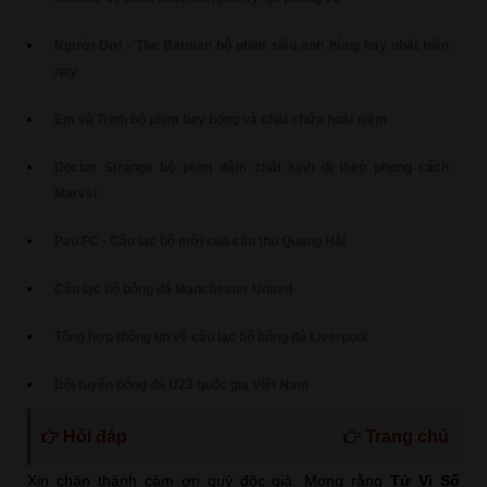
Người Dơi - The Batman bộ phim siêu anh hùng hay nhất hiện
nay
Em và Trịnh bộ phim bay bổng và chất chứa hoài niệm
Doctor Strange bộ phim đậm chất kinh dị theo phong cách
Marvel
Pau FC - Câu lạc bộ mới của cầu thủ Quang Hải
Câu lạc bộ bóng đá Manchester United
Tổng hợp thông tin về câu lạc bộ bóng đá Liverpool
Đội tuyển bóng đá U23 quốc gia Việt Nam
Hỏi đáp
Trang chủ
Xin chân thành cảm ơn quý độc giả. Mong rằng
Tử Vi Số