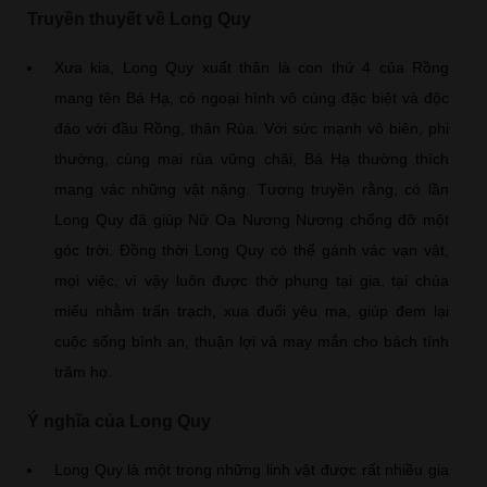
Truyền thuyết về Long Quy
Xưa kia, Long Quy xuất thân là con thứ 4 của Rồng
mang tên Bá Hạ, có ngoại hình vô cùng đặc biệt và độc
đáo với đầu Rồng, thân Rùa. Với sức mạnh vô biên, phi
thường, cùng mai rùa vững chãi, Bá Hạ thường thích
mang vác những vật nặng. Tương truyền rằng, có lần
Long Quy đã giúp Nữ Oa Nương Nương chống đỡ một
góc trời. Đồng thời Long Quy có thể gánh vác vạn vật,
mọi việc, vì vậy luôn được thờ phụng tại gia, tại chùa
miếu nhằm trấn trạch, xua đuổi yêu ma, giúp đem lại
cuộc sống bình an, thuận lợi và may mắn cho bách tính
trăm họ.
Ý nghĩa của Long Quy
Long Quy là một trong những linh vật được rất nhiều gia