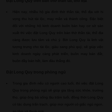
Đặt Long Quy trên bàn thờ thần tài, thổ địa
Hiện nay, nhiều hộ gia đình thờ thần tài, thổ địa với hi
vọng thu hút tài lộc, may mắn và thành công. Đặc biệt
đối với những hộ kinh doanh buôn bán hay cơ sở sản
xuất thì việc đặt Long Quy trên bàn thờ thần tài, thổ địa
càng được lưu tâm và chú ý. Bởi Long Quy là linh vật
tượng trưng cho tài lộc, giàu sang phú quý, sẽ giúp việc
kinh doanh ngày càng phát triển, buôn may bán đắt,
buôn đầy bán hết, làm đâu thắng đó.
Đặt Long Quy trong phòng ngủ
Trong gia đình nếu có người cao tuổi, thì việc đặt Long
Quy trong phòng ngủ sẽ giúp gia tăng sức khỏe, trường
thọ, giúp ông bà sống lâu trăm tuổi, đồng thời Long Quy
có tác dụng trấn trạch, giúp mọi người có giấc ngủ ngon,
an tâm và thoải mái.