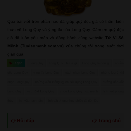
Qua bài viết trên phần nào đã giúp quý độc giả có thêm kiến
thức về Long Quy và ý nghĩa của Long Quy. Cảm ơn quý độc
giả đã luôn yêu mến và đồng hành cùng website
Tử Vi Số
Mệnh (Tuvisomenh.com.vn)
của chúng tôi trong suốt thời
gian qua!
Tags:
Long Quy
Long Quy Thừ là gì
Long Quy là con gì
nguồn
gốc Long Quy
ý nghĩa Long Quy
cách chọn Long Quy
những lưu ý khi
chọn Long Quy
những điều kiêng kỵ khi sử dụng Long Quy
hướng dẫn đặt
Long Quy
vị trí đặt Long Quy
chọn Long Quy hợp mệnh
linh vật phong
thủy
linh vật may mắn
linh vật phong thủy chiêu tài đón lộc
Hỏi đáp
Trang chủ