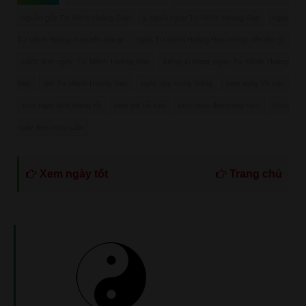
nguồn gốc Tư Mệnh Hoàng Đạo
ý nghĩa ngày Tư Mệnh Hoàng Đạo
ngày
Tư Mệnh Hoàng Đạo nên làm gì
ngày Tư Mệnh Hoàng Đạo không nên làm gì
cách tính ngày Tư Mệnh Hoàng Đạo
kiêng kị trong ngày Tư Mệnh Hoàng
Đạo
giờ Tư Mệnh Hoàng Đạo
ngày đẹp trong tháng
xem ngày tốt xấu
xem ngày lành tháng tốt
xem giờ tốt xấu
xem ngày đẹp trong năm
chọn
ngày đẹp trong tuần
Xem ngày tốt
Trang chủ