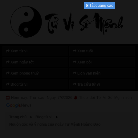
Tắt quảng cáo
Xem tử vi
Xem tuổi
Xem ngày tốt
Xem bói
Xem phong thuỷ
Lịch vạn niên
Blog tử vi
Tra cứu tử vi
Hôm nay: Thứ sáu, Ngày 7/8/2026
Theo dõi Tử Vi Số Mệnh trên
Trang chủ
Blog tử vi
Nguồn gốc và ý nghĩa của ngày Tư Mệnh Hoàng Đạo