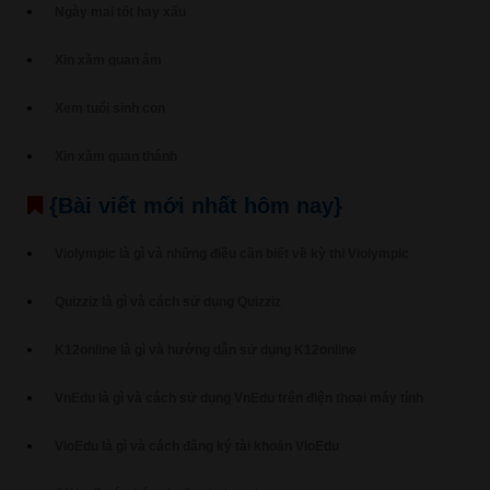
Ngày mai tốt hay xấu
Xin xăm quan âm
Xem tuổi sinh con
Xin xăm quan thánh
{Bài viết mới nhất hôm nay}
Violympic là gì và những điều cần biết về kỳ thi Violympic
Quizziz là gì và cách sử dụng Quizziz
K12online là gì và hướng dẫn sử dụng K12online
VnEdu là gì và cách sử dụng VnEdu trên điện thoại máy tính
VioEdu là gì và cách đăng ký tài khoản VioEdu