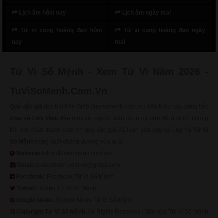
Lịch âm hôm nay
Lịch âm ngày mai
Tử vi cung hoàng đạo hôm
Tử vi cung hoàng đạo ngày
nay
mai
Tử Vi Số Mệnh - Xem Tử Vi Năm 2026 -
TuViSoMenh.Com.Vn
Quý độc giả
đọc bài trên Web (tuvisomenh.com.vn) nếu thấy hay, đừng tiếc
chia sẻ Link Web
đến bạn bè, người thân cùng tra cứu để ủng hộ chúng
tôi. Xin chân thành cảm ơn quý độc giả đã luôn yêu quý và ủng hộ
Tử Vi
Số Mệnh
trong suốt chặng đường vừa qua!
Website:
https://tuvisomenh.com.vn/
Email:
tuvisomenh.com.vn@gmail.com
Facebook:
Facebook Tử Vi Số Mệnh
Twitter:
Twitter Tử Vi Số Mệnh
Google News:
Google News Tử Vi Số Mệnh
Copyright
Tử Vi Số Mệnh
. All Rights Reserved |
Sitemap Tử Vi Số Mệnh