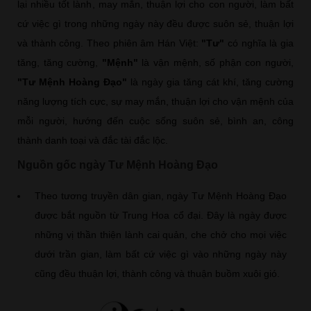
lại nhiều tốt lành, may mắn, thuận lợi cho con người, làm bất
cứ việc gì trong những ngày này đều được suôn sẻ, thuận lợi
và thành công. Theo phiên âm Hán Việt:
"Tư"
có nghĩa là gia
tăng, tăng cường,
"Mệnh"
là vận mệnh, số phận con người,
"Tư Mệnh Hoàng Đạo"
là ngày gia tăng cát khí, tăng cường
năng lượng tích cực, sự may mắn, thuận lợi cho vận mệnh của
mỗi người, hướng đến cuộc sống suôn sẻ, bình an, công
thành danh toại và đắc tài đắc lộc.
Nguồn gốc ngày Tư Mệnh Hoàng Đạo
Theo tương truyền dân gian, ngày Tư Mệnh Hoàng Đạo
được bắt nguồn từ Trung Hoa cổ đại. Đây là ngày được
những vị thần thiện lành cai quản, che chở cho mọi việc
dưới trần gian, làm bất cứ việc gì vào những ngày này
cũng đều thuận lợi, thành công và thuận buồm xuôi gió.