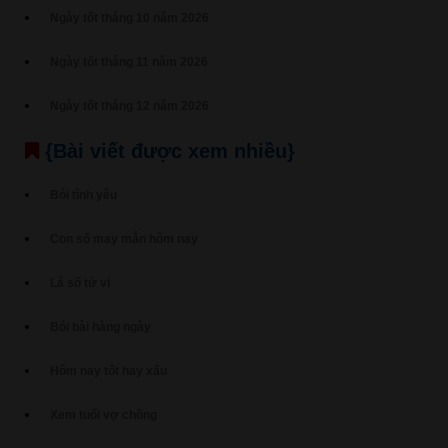
Ngày tốt tháng 10 năm 2026
Ngày tốt tháng 11 năm 2026
Ngày tốt tháng 12 năm 2026
{Bài viết được xem nhiều}
Bói tình yêu
Con số may mắn hôm nay
Lá số tử vi
Bói bài hàng ngày
Hôm nay tốt hay xấu
Xem tuổi vợ chồng