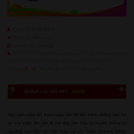
Tử Vi Số Mệnh
Tác giả:
12,300
Độc giả:
(View)
7/8/2026
Ngày cập nhật:
Tử Vi Số Mệnh (Tuvisomenh.com.vn) luôn luôn cập những bài viết chất
lượng và mới nhất đem đến trải nghiệm hữu ích cho quý độc giả!
1
2
3
4
5
(
2
sao
21
đánh giá)
Ðánh giá:
MỤC LỤC BÀI VIẾT -
[HIỆN]
Việc xem ngày tốt, tránh ngày xấu để tiến hành những việc đại
sự của cuộc đời vẫn là nét đẹp văn hóa và truyền thống tín
ngưỡng của dân tộc Việt Nam và các nước phương Đông.