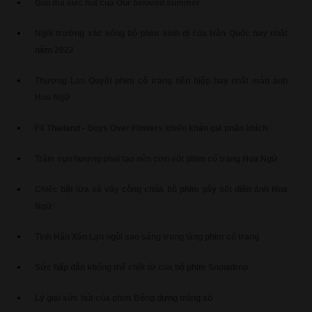
Giải mã sức hút của Our beloved summer
Ngôi trường xác sống bộ phim kinh dị của Hàn Quốc hay nhất
năm 2022
Thương Lan Quyết phim cổ trang tiên hiệp hay nhất màn ảnh
Hoa Ngữ
F4 Thailand - Boys Over Flowers khiến khán giả phấn khích
Trầm vụn hương phai tạo nên cơn sốt phim cổ trang Hoa Ngữ
Chiếc bật lửa và váy công chúa bộ phim gây sốt điện ảnh Hoa
Ngữ
Tinh Hán Xán Lạn ngôi sao sáng trong làng phim cổ trang
Sức hấp dẫn không thể chối từ của bộ phim Snowdrop
Lý giải sức hút của phim Bỗng dưng trúng số