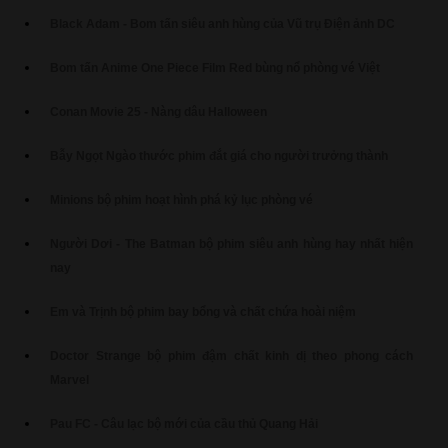
Black Adam - Bom tấn siêu anh hùng của Vũ trụ Điện ảnh DC
Bom tấn Anime One Piece Film Red bùng nổ phòng vé Việt
Conan Movie 25 - Nàng dâu Halloween
Bẫy Ngọt Ngào thước phim đắt giá cho người trưởng thành
Minions bộ phim hoạt hình phá kỷ lục phòng vé
Người Dơi - The Batman bộ phim siêu anh hùng hay nhất hiện
nay
Em và Trịnh bộ phim bay bổng và chất chứa hoài niệm
Doctor Strange bộ phim đậm chất kinh dị theo phong cách
Marvel
Pau FC - Câu lạc bộ mới của cầu thủ Quang Hải