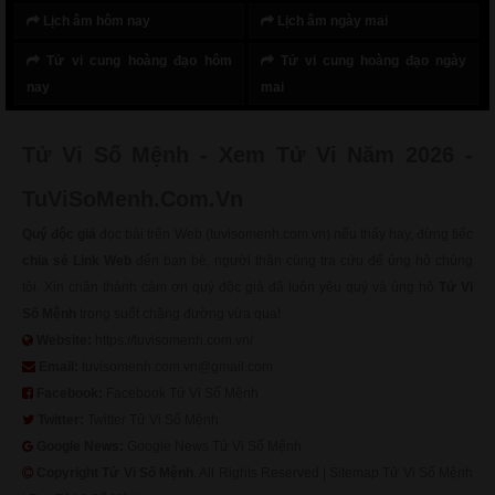
Lịch âm hôm nay
Lịch âm ngày mai
Tử vi cung hoàng đạo hôm
Tử vi cung hoàng đạo ngày
nay
mai
Tử Vi Số Mệnh - Xem Tử Vi Năm 2026 -
TuViSoMenh.Com.Vn
Quý độc giả
đọc bài trên Web (tuvisomenh.com.vn) nếu thấy hay, đừng tiếc
chia sẻ Link Web
đến bạn bè, người thân cùng tra cứu để ủng hộ chúng
tôi. Xin chân thành cảm ơn quý độc giả đã luôn yêu quý và ủng hộ
Tử Vi
Số Mệnh
trong suốt chặng đường vừa qua!
Website:
https://tuvisomenh.com.vn/
Email:
tuvisomenh.com.vn@gmail.com
Facebook:
Facebook Tử Vi Số Mệnh
Twitter:
Twitter Tử Vi Số Mệnh
Google News:
Google News Tử Vi Số Mệnh
Copyright
Tử Vi Số Mệnh
. All Rights Reserved |
Sitemap Tử Vi Số Mệnh