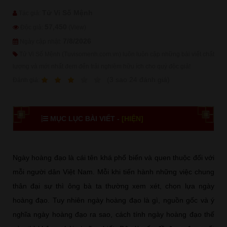
Tử Vi Số Mệnh
Tác giả:
57,450
Độc giả:
(View)
7/8/2026
Ngày cập nhật:
Tử Vi Số Mệnh (Tuvisomenh.com.vn) luôn luôn cập những bài viết chất
lượng và mới nhất đem đến trải nghiệm hữu ích cho quý độc giả!
1
2
3
4
5
(
3
sao
24
đánh giá)
Ðánh giá:
MỤC LỤC BÀI VIẾT -
[HIỆN]
Ngày hoàng đạo là cái tên khá phổ biến và quen thuộc đối với
mỗi người dân Việt Nam. Mỗi khi tiến hành những việc chung
thân đại sự thì ông bà ta thường xem xét, chọn lựa ngày
hoàng đạo. Tuy nhiên ngày hoàng đạo là gì, nguồn gốc và ý
nghĩa ngày hoàng đạo ra sao, cách tính ngày hoàng đạo thế