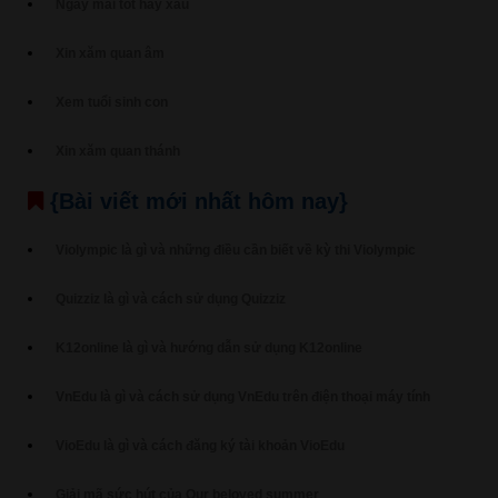
Ngày mai tốt hay xấu
Xin xăm quan âm
Xem tuổi sinh con
Xin xăm quan thánh
{Bài viết mới nhất hôm nay}
Violympic là gì và những điều cần biết về kỳ thi Violympic
Quizziz là gì và cách sử dụng Quizziz
K12online là gì và hướng dẫn sử dụng K12online
VnEdu là gì và cách sử dụng VnEdu trên điện thoại máy tính
VioEdu là gì và cách đăng ký tài khoản VioEdu
Giải mã sức hút của Our beloved summer