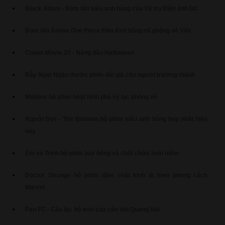
Black Adam - Bom tấn siêu anh hùng của Vũ trụ Điện ảnh DC
Bom tấn Anime One Piece Film Red bùng nổ phòng vé Việt
Conan Movie 25 - Nàng dâu Halloween
Bẫy Ngọt Ngào thước phim đắt giá cho người trưởng thành
Minions bộ phim hoạt hình phá kỷ lục phòng vé
Người Dơi - The Batman bộ phim siêu anh hùng hay nhất hiện
nay
Em và Trịnh bộ phim bay bổng và chất chứa hoài niệm
Doctor Strange bộ phim đậm chất kinh dị theo phong cách
Marvel
Pau FC - Câu lạc bộ mới của cầu thủ Quang Hải