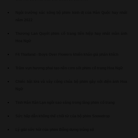
Ngôi trường xác sống bộ phim kinh dị của Hàn Quốc hay nhất
năm 2022
Thương Lan Quyết phim cổ trang tiên hiệp hay nhất màn ảnh
Hoa Ngữ
F4 Thailand - Boys Over Flowers khiến khán giả phấn khích
Trầm vụn hương phai tạo nên cơn sốt phim cổ trang Hoa Ngữ
Chiếc bật lửa và váy công chúa bộ phim gây sốt điện ảnh Hoa
Ngữ
Tinh Hán Xán Lạn ngôi sao sáng trong làng phim cổ trang
Sức hấp dẫn không thể chối từ của bộ phim Snowdrop
Lý giải sức hút của phim Bỗng dưng trúng số