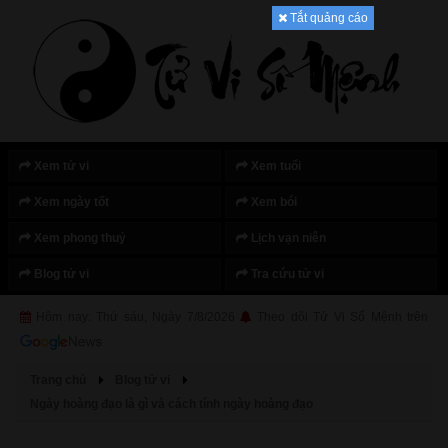
Tắt quảng cáo
Xem tử vi
Xem tuổi
Xem ngày tốt
Xem bói
Xem phong thuỷ
Lịch vạn niên
Blog tử vi
Tra cứu tử vi
Hôm nay: Thứ sáu, Ngày 7/8/2026
Theo dõi Tử Vi Số Mệnh trên
Trang chủ
Blog tử vi
Ngày hoàng đạo là gì và cách tính ngày hoàng đạo