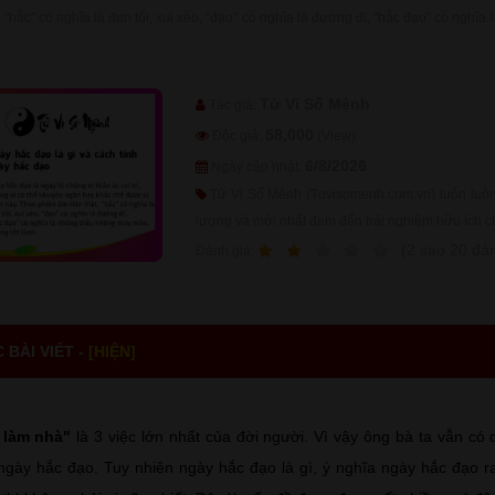
"hắc" có nghĩa là đen tối, xui xẻo, "đạo" có nghĩa là đường đi, "hắc đạo" có nghĩ
Tử Vi Số Mệnh
Tác giả:
58,000
Độc giả:
(View)
6/8/2026
Ngày cập nhật:
Tử Vi Số Mệnh (Tuvisomenh.com.vn) luôn luôn 
lượng và mới nhất đem đến trải nghiệm hữu ích c
1
2
3
4
5
(
2
sao
20
đán
Ðánh giá:
BÀI VIẾT -
[HIỆN]
, làm nhà"
là 3 việc lớn nhất của đời người. Vì vậy ông bà ta vẫn c
ngày hắc đạo. Tuy nhiên ngày hắc đạo là gì, ý nghĩa ngày hắc đạo ra