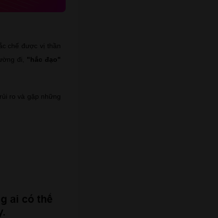
ắc chế được vị thần
ường đi,
"hắc đạo"
rủi ro và gặp những