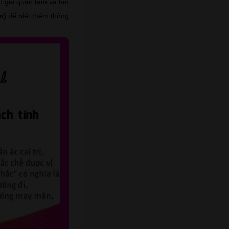
c giả quan tâm và tìm
n)
để biết thêm thông