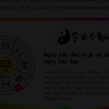
thì không phải ai cũng biết. Đây là vấn đề đang được rất nhiều quý độ
dõi bài viết dưới đây của website
Tử Vi Số Mệnh (tuvisomenh.com.v