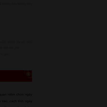
a là những điều không may
cập những bài viết chất
ho quý độc giả!
h giá)
ó quan niệm chọn ngày
 sao, cách tính ngày