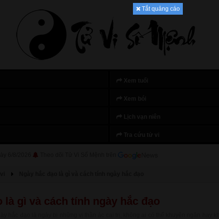
Tắt quảng cáo
Xem tuổi
Xem bói
Lịch vạn niên
Tra cứu tử vi
ày 6/8/2026
Theo dõi Tử Vi Số Mệnh trên
vi
Ngày hắc đạo là gì và cách tính ngày hắc đạo
 là gì và cách tính ngày hắc đạo
 hắc đạo là ngày bị những vị thần ác cai trị, không ai có thể khuyên ngăn hay k