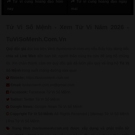
Tử vi cung hoàng đạo hôm
Tử vi cung hoàng đạo ngày
nay
mai
Tử Vi Số Mệnh - Xem Tử Vi Năm 2026 -
TuViSoMenh.Com.Vn
Quý độc giả
đọc bài trên Web (tuvisomenh.com.vn) nếu thấy hay, đừng tiếc
chia sẻ Link Web
đến bạn bè, người thân cùng tra cứu để ủng hộ chúng
tôi. Xin chân thành cảm ơn quý độc giả đã luôn yêu quý và ủng hộ
Tử Vi
Số Mệnh
trong suốt chặng đường vừa qua!
Website:
https://tuvisomenh.com.vn/
Email:
tuvisomenh.com.vn@gmail.com
Facebook:
Facebook Tử Vi Số Mệnh
Twitter:
Twitter Tử Vi Số Mệnh
Google News:
Google News Tử Vi Số Mệnh
Copyright
Tử Vi Số Mệnh
. All Rights Reserved |
Sitemap Tử Vi Số Mệnh
|
Rss Tử Vi Số Mệnh
Trang Web (tuvisomenh.com.vn) được xây dựng và phát triển từ