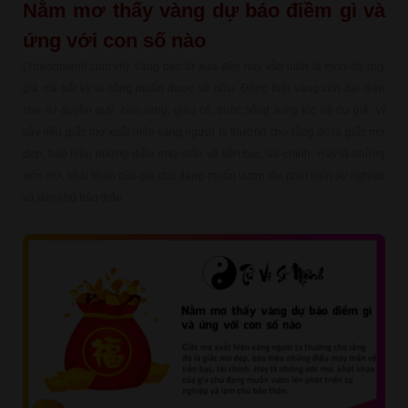
Nằm mơ thấy vàng dự báo điềm gì và
ứng với con số nào
(Tuvisomenh.com.vn) Vàng bạc từ xưa đến nay vẫn luôn là món đồ quý
giá mà bất kỳ ai cũng muốn được sở hữu. Đồng thời vàng còn đại diện
cho sự quyền quý, cao sang, giàu có, cuộc sống sung túc và dư giả. Vì
vậy nếu giấc mơ xuất hiện vàng người ta thường cho rằng đó là giấc mơ
đẹp, báo hiệu những điều may mắn về tiền bạc, tài chính. Hay là những
ước mơ, khát khao của gia chủ đang muốn vươn lên phát triển sự nghiệp
và làm chủ bản thân.