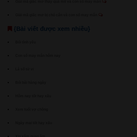
Giải mã giấc mơ thấy quả mít và con số may mắn
Giải mã giấc mơ bị chó cắn và con số may mắn
{Bài viết được xem nhiều}
Bói tình yêu
Con số may mắn hôm nay
Lá số tử vi
Bói bài hàng ngày
Hôm nay tốt hay xấu
Xem tuổi vợ chồng
Ngày mai tốt hay xấu
Xin xăm quan âm