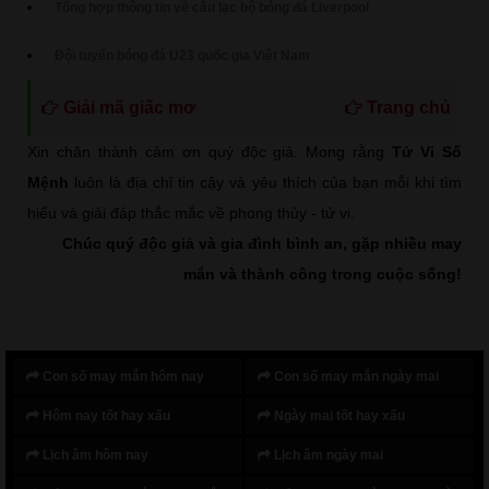
Tổng hợp thông tin về câu lạc bộ bóng đá Liverpool
Đội tuyển bóng đá U23 quốc gia Việt Nam
Giải mã giấc mơ
Trang chủ
Xin chân thành cảm ơn quý độc giả. Mong rằng
Tử Vi Số
Mệnh
luôn là địa chỉ tin cậy và yêu thích của bạn mỗi khi tìm
hiểu và giải đáp thắc mắc về phong thủy - tử vi.
Chúc quý độc giả và gia đình bình an, gặp nhiều may
mắn và thành công trong cuộc sống!
Con số may mắn hôm nay
Con số may mắn ngày mai
Hôm nay tốt hay xấu
Ngày mai tốt hay xấu
Lịch âm hôm nay
Lịch âm ngày mai