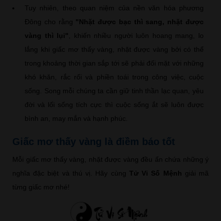
Tuy nhiên, theo quan niệm của nền văn hóa phương
Đông cho rằng
"Nhặt được bạc thì sang, nhặt được
vàng thì lụi"
, khiến nhiều người luôn hoang mang, lo
lắng khi giấc mơ thấy vàng, nhặt được vàng bởi có thể
trong khoảng thời gian sắp tới sẽ phải đối mặt với những
khó khăn, rắc rối và phiền toái trong công việc, cuộc
sống. Song mỗi chúng ta cần giữ tinh thần lạc quan, yêu
đời và lối sống tích cực thì cuộc sống ắt sẽ luôn được
bình an, may mắn và hạnh phúc.
Giấc mơ thấy vàng là điềm báo tốt
Mỗi giấc mơ thấy vàng, nhặt được vàng đều ẩn chứa những ý
nghĩa đặc biệt và thú vị. Hãy cùng
Tử Vi Số Mệnh
giải mã
từng giấc mơ nhé!