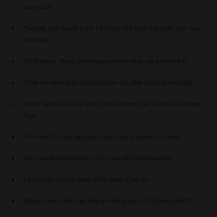
năm 2022
Thương Lan Quyết phim cổ trang tiên hiệp hay nhất màn ảnh
Hoa Ngữ
F4 Thailand - Boys Over Flowers khiến khán giả phấn khích
Trầm vụn hương phai tạo nên cơn sốt phim cổ trang Hoa Ngữ
Chiếc bật lửa và váy công chúa bộ phim gây sốt điện ảnh Hoa
Ngữ
Tinh Hán Xán Lạn ngôi sao sáng trong làng phim cổ trang
Sức hấp dẫn không thể chối từ của bộ phim Snowdrop
Lý giải sức hút của phim Bỗng dưng trúng số
Black Adam - Bom tấn siêu anh hùng của Vũ trụ Điện ảnh DC