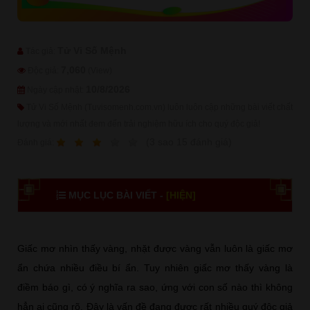
Tử Vi Số Mệnh
Tác giả:
7,060
Độc giả:
(View)
10/8/2026
Ngày cập nhật:
Tử Vi Số Mệnh (Tuvisomenh.com.vn) luôn luôn cập những bài viết chất
lượng và mới nhất đem đến trải nghiệm hữu ích cho quý độc giả!
1
2
3
4
5
(
3
sao
15
đánh giá)
Ðánh giá:
MỤC LỤC BÀI VIẾT -
[HIỆN]
Giấc mơ nhìn thấy vàng, nhặt được vàng vẫn luôn là giấc mơ
ẩn chứa nhiều điều bí ẩn. Tuy nhiên giấc mơ thấy vàng là
điềm báo gì, có ý nghĩa ra sao, ứng với con số nào thì không
hẳn ai cũng rõ. Đây là vấn đề đang được rất nhiều quý độc giả