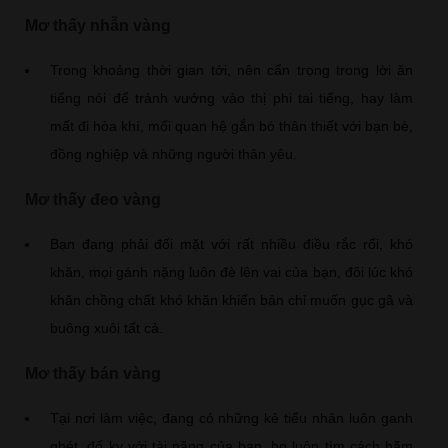
Mơ thấy nhẫn vàng
Trong khoảng thời gian tới, nên cẩn trọng trong lời ăn
tiếng nói để tránh vướng vào thị phi tai tiếng, hay làm
mất đi hòa khí, mối quan hệ gắn bó thân thiết với bạn bè,
đồng nghiệp và những người thân yêu.
Mơ thấy đeo vàng
Bạn đang phải đối mặt với rất nhiều điều rắc rối, khó
khăn, mọi gánh nặng luôn đè lên vai của bạn, đôi lúc khó
khăn chồng chất khó khăn khiến bản chỉ muốn gục gã và
buông xuôi tất cả.
Mơ thấy bán vàng
Tại nơi làm việc, đang có những kẻ tiểu nhân luôn ganh
ghét, đố kỵ với tài năng của bạn, họ luôn tìm cách hãm