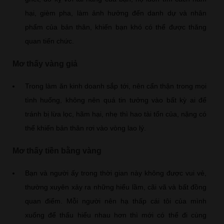
hại, gièm pha, làm ảnh hưởng đến danh dự và nhân
phẩm của bản thân, khiến bạn khó có thể được thăng
quan tiến chức.
Mơ thấy vàng giả
Trong làm ăn kinh doanh sắp tới, nên cẩn thận trong mọi
tình huống, không nên quá tin tưởng vào bất kỳ ai để
tránh bị lừa lọc, hãm hại, nhẹ thì hao tài tốn của, nặng có
thể khiến bản thân rơi vào vòng lao lý.
Mơ thấy tiền bằng vàng
Bạn và người ấy trong thời gian này không được vui vẻ,
thường xuyên xảy ra những hiểu lầm, cãi vã và bất đồng
quan điểm. Mỗi người nên hạ thấp cái tôi của mình
xuống để thấu hiểu nhau hơn thì mới có thể đi cùng