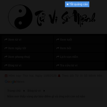
Tắt quảng cáo
Xem tử vi
Xem tuổi
Xem ngày tốt
Xem bói
Xem phong thuỷ
Lịch vạn niên
Blog tử vi
Tra cứu tử vi
Hôm nay: Thứ hai, Ngày 10/8/2026
Theo dõi Tử Vi Số Mệnh trên
Trang chủ
Blog tử vi
Nằm mơ thấy vàng dự báo điềm gì và ứng với con số nào