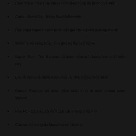
Bom tấn Anime One Piece Film Red bùng nổ phòng vé Việt
Conan Movie 25 - Nàng dâu Halloween
Bẫy Ngọt Ngào thước phim đắt giá cho người trưởng thành
Minions bộ phim hoạt hình phá kỷ lục phòng vé
Người Dơi - The Batman bộ phim siêu anh hùng hay nhất hiện
nay
Em và Trịnh bộ phim bay bổng và chất chứa hoài niệm
Doctor Strange bộ phim đậm chất kinh dị theo phong cách
Marvel
Pau FC - Câu lạc bộ mới của cầu thủ Quang Hải
Câu lạc bộ bóng đá Manchester United