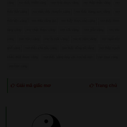
vàng
mơ thấy nhiều vàng
mơ nhặt được vàng
mơ thấy nhẫn vàng
mơ
thấy thỏi vàng
mơ thấy dây chuyền vàng
mơ thấy trang sức vàng
mơ
thấy tiền vàng
mơ thấy vàng giả
mơ thấy được cho vàng
mơ thấy được
tặng vàng
mơ nhặt được vàng
mơ cất vàng
mơ giấu vàng
mơ đào
vàng
mơ trộm vàng
mơ bị mất vàng
mơ bị trộm vàng
mơ ngồi trên
ghế vàng
mơ thấy kho báu vàng
mơ thấy đồng hồ vàng
mơ thấy người
khác nhặt được vàng
mơ thấy vàng ứng với con số nào
mơ mua vàng
mơ bán vàng
Giải mã giấc mơ
Trang chủ