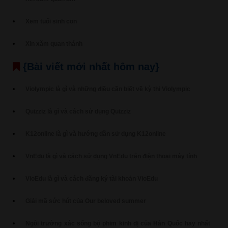
Xem tuổi sinh con
Xin xăm quan thánh
{Bài viết mới nhất hôm nay}
Violympic là gì và những điều cần biết về kỳ thi Violympic
Quizziz là gì và cách sử dụng Quizziz
K12online là gì và hướng dẫn sử dụng K12online
VnEdu là gì và cách sử dụng VnEdu trên điện thoại máy tính
VioEdu là gì và cách đăng ký tài khoản VioEdu
Giải mã sức hút của Our beloved summer
Ngôi trường xác sống bộ phim kinh dị của Hàn Quốc hay nhất