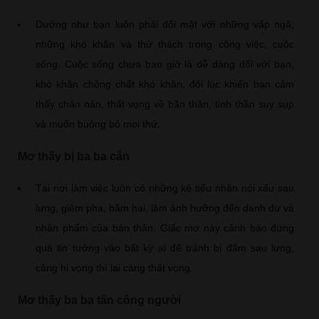
Dường như bạn luôn phải đối mặt với những vấp ngã,
những khó khăn và thử thách trong công việc, cuộc
sống. Cuộc sống chưa bao giờ là dễ dàng đối với bạn,
khó khăn chồng chất khó khăn, đôi lúc khiến bạn cảm
thấy chán nản, thất vọng về bản thân, tinh thần suy sụp
và muốn buông bỏ mọi thứ.
Mơ thấy bị ba ba cắn
Tại nơi làm việc luôn có những kẻ tiểu nhân nói xấu sau
lưng, gièm pha, hãm hại, làm ảnh hưởng đến danh dự và
nhân phẩm của bản thân. Giấc mơ này cảnh báo đừng
quá tin tưởng vào bất kỳ ai để tránh bị đâm sau lưng,
càng hi vọng thì lại càng thất vọng.
Mơ thấy ba ba tấn công người