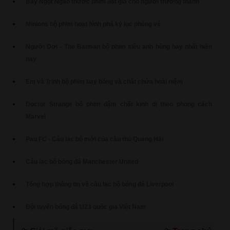
Bẫy Ngọt Ngào thước phim đắt giá cho người trưởng thành
Minions bộ phim hoạt hình phá kỷ lục phòng vé
Người Dơi - The Batman bộ phim siêu anh hùng hay nhất hiện
nay
Em và Trịnh bộ phim bay bổng và chất chứa hoài niệm
Doctor Strange bộ phim đậm chất kinh dị theo phong cách
Marvel
Pau FC - Câu lạc bộ mới của cầu thủ Quang Hải
Câu lạc bộ bóng đá Manchester United
Tổng hợp thông tin về câu lạc bộ bóng đá Liverpool
Đội tuyển bóng đá U23 quốc gia Việt Nam