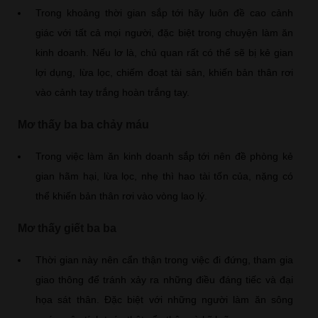
Trong khoảng thời gian sắp tới hãy luôn đề cao cảnh
giác với tất cả mọi người, đặc biệt trong chuyện làm ăn
kinh doanh. Nếu lơ là, chủ quan rất có thể sẽ bị kẻ gian
lợi dụng, lừa lọc, chiếm đoạt tài sản, khiến bản thân rơi
vào cảnh tay trắng hoàn trắng tay.
Mơ thấy ba ba chảy máu
Trong việc làm ăn kinh doanh sắp tới nên đề phòng kẻ
gian hãm hại, lừa lọc, nhẹ thì hao tài tốn của, nặng có
thể khiến bản thân rơi vào vòng lao lý.
Mơ thấy giết ba ba
Thời gian này nên cẩn thận trong việc đi đứng, tham gia
giao thông để tránh xảy ra những điều đáng tiếc và đại
họa sát thân. Đặc biệt với những người làm ăn sông