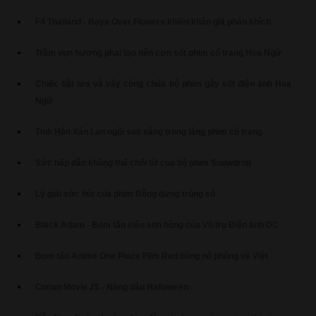
F4 Thailand - Boys Over Flowers khiến khán giả phấn khích
Trầm vụn hương phai tạo nên cơn sốt phim cổ trang Hoa Ngữ
Chiếc bật lửa và váy công chúa bộ phim gây sốt điện ảnh Hoa
Ngữ
Tinh Hán Xán Lạn ngôi sao sáng trong làng phim cổ trang
Sức hấp dẫn không thể chối từ của bộ phim Snowdrop
Lý giải sức hút của phim Bỗng dưng trúng số
Black Adam - Bom tấn siêu anh hùng của Vũ trụ Điện ảnh DC
Bom tấn Anime One Piece Film Red bùng nổ phòng vé Việt
Conan Movie 25 - Nàng dâu Halloween