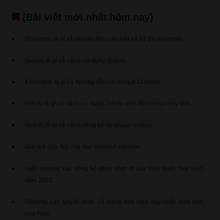
{Bài viết mới nhất hôm nay}
Violympic là gì và những điều cần biết về kỳ thi Violympic
Quizziz là gì và cách sử dụng Quizziz
K12online là gì và hướng dẫn sử dụng K12online
VnEdu là gì và cách sử dụng VnEdu trên điện thoại máy tính
VioEdu là gì và cách đăng ký tài khoản VioEdu
Giải mã sức hút của Our beloved summer
Ngôi trường xác sống bộ phim kinh dị của Hàn Quốc hay nhất
năm 2022
Thương Lan Quyết phim cổ trang tiên hiệp hay nhất màn ảnh
Hoa Ngữ