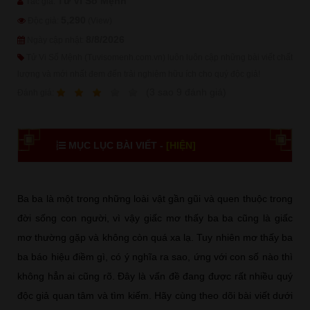
Tử Vi Số Mệnh
Tác giả:
5,290
Độc giả:
(View)
8/8/2026
Ngày cập nhật:
Tử Vi Số Mệnh (Tuvisomenh.com.vn) luôn luôn cập những bài viết chất
lượng và mới nhất đem đến trải nghiệm hữu ích cho quý độc giả!
1
2
3
4
5
(
3
sao
9
đánh giá)
Ðánh giá:
MỤC LỤC BÀI VIẾT -
[HIỆN]
Ba ba là một trong những loài vật gần gũi và quen thuộc trong
đời sống con người, vì vậy giấc mơ thấy ba ba cũng là giấc
mơ thường gặp và không còn quá xa lạ. Tuy nhiên mơ thấy ba
ba báo hiệu điềm gì, có ý nghĩa ra sao, ứng với con số nào thì
không hẳn ai cũng rõ. Đây là vấn đề đang được rất nhiều quý
độc giả quan tâm và tìm kiếm. Hãy cùng theo dõi bài viết dưới