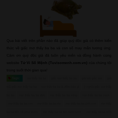
Qua bài viết trên phần nào đã giúp quý độc giả có thêm kiến
thức về giấc mơ thấy ba ba và con số may mắn tương ứng.
Cảm ơn quý độc giả đã luôn yêu mến và đồng hành cùng
website
Tử Vi Số Mệnh (Tuvisomenh.com.vn)
của chúng tôi
trong suốt thời gian qua!
Tags:
mơ thấy ba ba
giấc mơ thấy ba ba
giải mã giấc mơ
giải
mã giấc mơ thấy ba ba
mơ thấy ba ba là điềm báo gì
ý nghĩa giấc mơ thấy
ba ba
mơ thấy ba ba đen
mơ thấy ba ba vàng
mơ thấy ba ba xanh
mơ thấy ba ba con
mơ thấy ba ba mẹ
mơ thấy ba ba sinh con
mơ thấy
ba ba tiến về phía trước
mơ thấy ba ba bơi dưới nước
mơ thấy ba ba trên