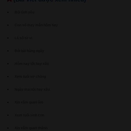
Bói tình yêu
Con số may mắn hôm nay
Lá số tử vi
Bói bài hàng ngày
Hôm nay tốt hay xấu
Xem tuổi vợ chồng
Ngày mai tốt hay xấu
Xin xăm quan âm
Xem tuổi sinh con
Xin xăm quan thánh