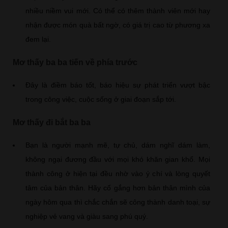
nhiều niềm vui mới. Có thể có thêm thành viên mới hay
nhận được món quà bất ngờ, có giá trị cao từ phương xa
đem lại.
Mơ thấy ba ba tiến về phía trước
Đây là điềm báo tốt, báo hiệu sự phát triển vượt bậc
trong công việc, cuộc sống ở giai đoạn sắp tới.
Mơ thấy đi bắt ba ba
Bạn là người mạnh mẽ, tự chủ, dám nghĩ dám làm,
không ngại đương đầu với mọi khó khăn gian khổ. Mọi
thành công ở hiện tại đều nhờ vào ý chí và lòng quyết
tâm của bản thân. Hãy cố gắng hơn bản thân mình của
ngày hôm qua thì chắc chắn sẽ công thành danh toại, sự
nghiệp vẻ vang và giàu sang phú quý.