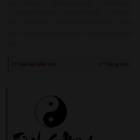
cạn
mơ thấy ba ba ăn
mơ thấy ba ba bò vào nhà
mơ thấy ăn thịt ba ba
mơ thấy ba ba tấn công người
mơ thấy ba ba chảy máu
mơ thấy ba ba bị
thương
mơ đi bắt ba ba
mơ đi thả ba ba
mơ thấy ba ba chết
mơ bị ba
ba cắn
mơ thấy nuôi ba ba
mơ giết ba ba
mơ thấy ba ba ứng với con số
nào
Giải mã giấc mơ
Trang chủ