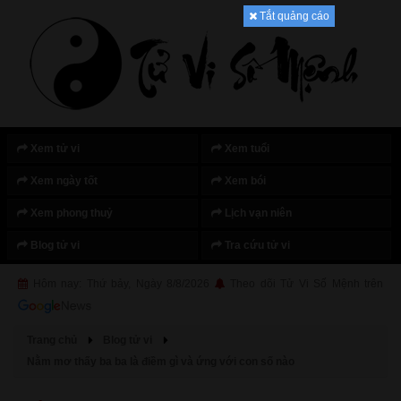
Tắt quảng cáo
Xem tử vi
Xem tuổi
Xem ngày tốt
Xem bói
Xem phong thuỷ
Lịch vạn niên
Blog tử vi
Tra cứu tử vi
Hôm nay: Thứ bảy, Ngày 8/8/2026
Theo dõi Tử Vi Số Mệnh trên
Trang chủ
Blog tử vi
Nằm mơ thấy ba ba là điềm gì và ứng với con số nào