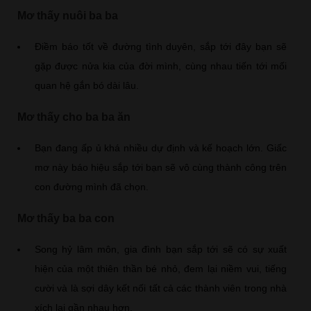
Mơ thấy nuôi ba ba
Điềm báo tốt về đường tình duyên, sắp tới đây bạn sẽ
gặp được nửa kia của đời mình, cùng nhau tiến tới mối
quan hệ gắn bó dài lâu.
Mơ thấy cho ba ba ăn
Bạn đang ấp ủ khá nhiều dự định và kế hoạch lớn. Giấc
mơ này báo hiệu sắp tới bạn sẽ vô cùng thành công trên
con đường mình đã chọn.
Mơ thấy ba ba con
Song hỷ lâm môn, gia đình bạn sắp tới sẽ có sự xuất
hiện của một thiên thần bé nhỏ, đem lại niềm vui, tiếng
cười và là sợi dây kết nối tất cả các thành viên trong nhà
xích lại gần nhau hơn.