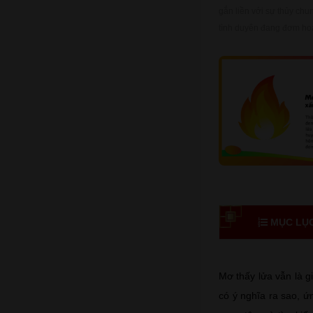
gắn liền với sự thủy chu
tình duyên đang đơm hoa 
MỤC LỤC 
Mơ thấy lửa vẫn là g
có ý nghĩa ra sao, ứ