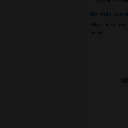
yêu đời, có lối 
Mơ thấy lửa l
Mỗi giấc mơ thấy lửa
mơ nhé!