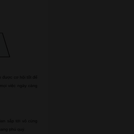
m được cơ hội tốt để
p mọi việc ngày càng
ian sắp tới vô cùng
sang phú quý.