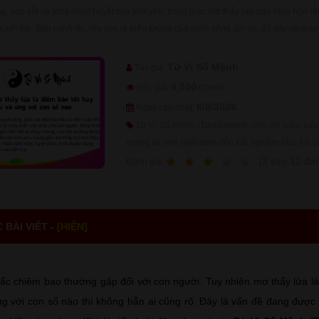
ng, son sắt và lòng nhiệt huyết của tình yêu, trong giấc mơ thấy lửa báo hiệu hôn 
kết trái. Bên cạnh đó, lửa còn là biểu tượng của cuộc sống ấm no, đủ đầy và già
Tử Vi Số Mệnh
Tác giả:
4,590
Độc giả:
(View)
8/8/2026
Ngày cập nhật:
Tử Vi Số Mệnh (Tuvisomenh.com.vn) luôn luôn 
lượng và mới nhất đem đến trải nghiệm hữu ích c
1
2
3
4
5
(
3
sao
12
đán
Ðánh giá:
BÀI VIẾT -
[HIỆN]
iấc chiêm bao thường gặp đối với con người. Tuy nhiên mơ thấy lửa là 
ng với con số nào thì không hẳn ai cũng rõ. Đây là vấn đề đang được 