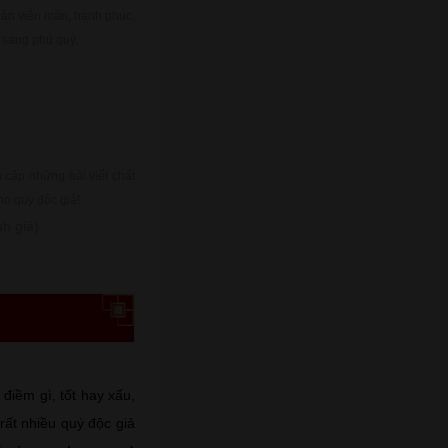
nhân viên mãn, hạnh phúc,
u sang phú quý.
cập những bài viết chất
ho quý độc giả!
h giá)
điềm gì, tốt hay xấu,
rất nhiều quý độc giả