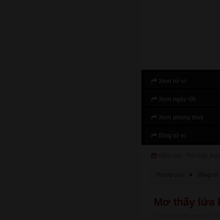
Xem tử vi
Xem ngày tốt
Xem phong thuỷ
Blog tử vi
Hôm nay: Thứ bảy, Ng
Trang chủ
Blog tử 
Mơ thấy lửa 
(Tuvisomenh.com.vn) Thô