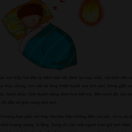
ấc mơ thấy lửa đều là điềm báo tốt, đem lại may mắn, cát lành cho c
 sự thủy chung, son sắt và lòng nhiệt huyết của tình yêu, trong giấc 
n, hạnh phúc, tình duyên đang đơm hoa kết trái. Bên cạnh đó, lửa cò
 đủ đầy và giàu sang phú quý.
 trường hợp giấc mơ thấy lửa báo hiệu những điều xui xẻo, rủi ro và v
khỏi hoang mang, lo lắng. Song chỉ cần mỗi người luôn giữ tinh thần 