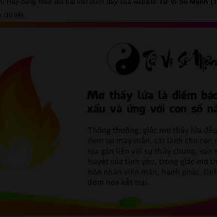
. Hãy cùng theo dõi bài viết dưới đây của website
Tử Vi Số Mệnh (
chi tiết.