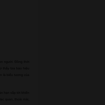
on người. Đồng thời
mơ thấy lửa báo hiệu
n là biểu tượng của
ận hạn sắp tới khiến
lạc quan, thoải mái,