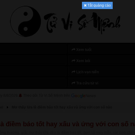
Tắt quảng cáo
Xem tuổi
Xem bói
Lịch vạn niên
Tra cứu tử vi
ày 8/8/2026
Theo dõi Tử Vi Số Mệnh trên
vi
Mơ thấy lửa là điềm báo tốt hay xấu và ứng với con số nào
là điềm báo tốt hay xấu và ứng với con số 
ng thường, giấc mơ thấy lửa đều là điềm báo tốt, đem lại may mắn, cát lành cho 