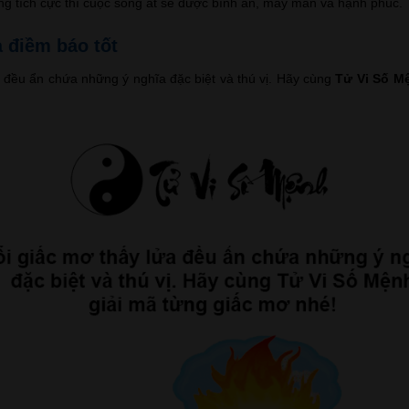
sống tích cực thì cuộc sống ắt sẽ được bình an, may mắn và hạnh phúc.
à điềm báo tốt
 đều ẩn chứa những ý nghĩa đặc biệt và thú vị. Hãy cùng
Tử Vi Số M