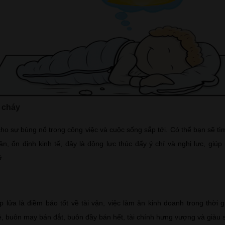
 cháy
cho sự bùng nổ trong công việc và cuộc sống sắp tới. Có thể bạn sẽ tì
hân, ổn định kinh tế, đây là động lực thúc đẩy ý chí và nghị lực, giú
ỡ.
 lửa là điềm báo tốt về tài vận, việc làm ăn kinh doanh trong thời g
sẻ, buôn may bán đắt, buôn đầy bán hết, tài chính hưng vượng và giàu 