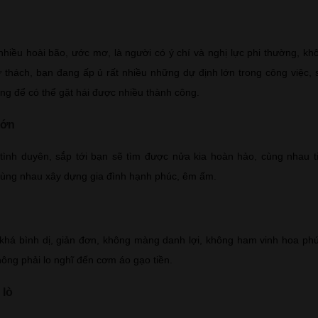
nhiều hoài bão, ước mơ, là người có ý chí và nghị lực phi thường, k
ử thách, bạn đang ấp ủ rất nhiều những dự định lớn trong công việc, 
ờng để có thể gặt hái được nhiều thành công.
lớn
tình duyên, sắp tới bạn sẽ tìm được nửa kia hoàn hảo, cùng nhau t
cùng nhau xây dựng gia đình hạnh phúc, êm ấm.
khá bình dị, giản đơn, không màng danh lợi, không ham vinh hoa ph
hông phải lo nghĩ đến cơm áo gạo tiền.
 lò