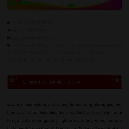
Tử Vi Số Mệnh
Tác giả:
7,240
Độc giả:
(View)
9/8/2026
Ngày cập nhật:
Tử Vi Số Mệnh (Tuvisomenh.com.vn) luôn luôn cập những bài viết chất
lượng và mới nhất đem đến trải nghiệm hữu ích cho quý độc giả!
1
2
3
4
5
(
1
sao
5
đánh giá)
Ðánh giá:
MỤC LỤC BÀI VIẾT -
[HIỆN]
Giấc mơ thấy bị té ngã vẫn đang là một trong những giấc mơ
thần bí, ẩn chứa nhiều điều thú vị và đặc biệt. Tuy nhiên mơ bị
té ngã là điềm báo gì, có ý nghĩa ra sao, ứng với con số nào
thì không hẳn ai cũng rõ. Đây là vấn đề đang được rất nhiều