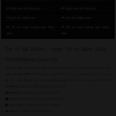
Hôm nay tốt hay xấu
Ngày mai tốt hay xấu
Lịch âm hôm nay
Lịch âm ngày mai
Tử vi cung hoàng đạo hôm
Tử vi cung hoàng đạo ngày
nay
mai
Tử Vi Số Mệnh - Xem Tử Vi Năm 2026 -
TuViSoMenh.Com.Vn
Quý độc giả
đọc bài trên Web (tuvisomenh.com.vn) nếu thấy hay, đừng tiếc
chia sẻ Link Web
đến bạn bè, người thân cùng tra cứu để ủng hộ chúng
tôi. Xin chân thành cảm ơn quý độc giả đã luôn yêu quý và ủng hộ
Tử Vi
Số Mệnh
trong suốt chặng đường vừa qua!
Website:
https://tuvisomenh.com.vn/
Email:
tuvisomenh.com.vn@gmail.com
Facebook:
Facebook Tử Vi Số Mệnh
Twitter:
Twitter Tử Vi Số Mệnh