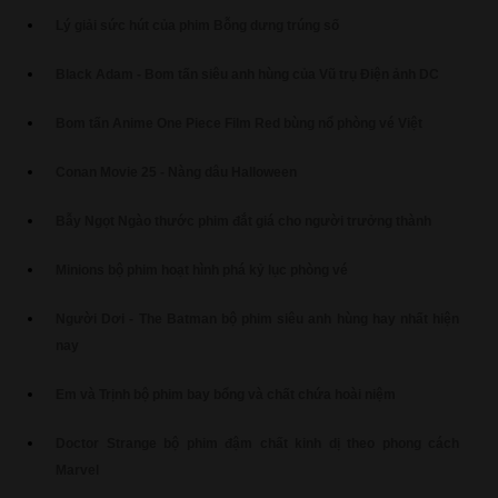
Lý giải sức hút của phim Bỗng dưng trúng số
Black Adam - Bom tấn siêu anh hùng của Vũ trụ Điện ảnh DC
Bom tấn Anime One Piece Film Red bùng nổ phòng vé Việt
Conan Movie 25 - Nàng dâu Halloween
Bẫy Ngọt Ngào thước phim đắt giá cho người trưởng thành
Minions bộ phim hoạt hình phá kỷ lục phòng vé
Người Dơi - The Batman bộ phim siêu anh hùng hay nhất hiện
nay
Em và Trịnh bộ phim bay bổng và chất chứa hoài niệm
Doctor Strange bộ phim đậm chất kinh dị theo phong cách
Marvel