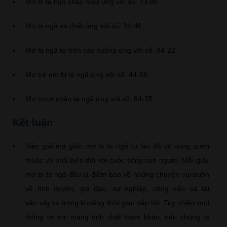
Mơ bị té ngã chảy máu ứng với số: 73-86.
Mơ bị ngã và chết ứng với số: 31-46.
Mơ bị ngã từ trên cao xuống ứng với số: 84-22.
Mơ trẻ em bị té ngã ứng với số: 44-58.
Mơ trượt chân té ngã ứng với số: 84-35.
Kết luận
Việc giải mã giấc mơ bị té ngã từ lâu đã vô cùng quen
thuộc và phổ biến đối với cuộc sống con người. Mỗi giấc
mơ bị té ngã đều là điềm báo về những chuyện vui buồn
về tình duyên, gia đạo, sự nghiệp, công việc và tài
vận xảy ra trong khoảng thời gian sắp tới. Tuy nhiên mọi
thông tin chỉ mang tính chất tham khảo, nếu chúng ta