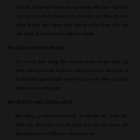
thật tốt, đồng thời tránh nói ra những điều làm mất lòng
mọi người, mất đi những tình cảm hiện tại. Mặc dù cuộc
sống không quá sang giàu nhưng cuộc sống của bạn
vẫn đang là ước mơ của biết bao người.
Mơ thấy em bé bị té ngã
Tin vui tốt lành đang đến với bản thân và gia đình, gia
đình của bạn chuẩn bị được chào đón thành viên mới, có
ai đó thành gia lập thất hay đó là sự xuất hiện của thiên
thần nhỏ bé, đáng yêu.
Mơ thấy bị ngã xuống sông
Bạn đang có một sức khỏe tốt, cơ thể dẻo dai, ít ốm đau
bệnh tật, đồng thời nhờ lối sống tích cực, lạc quan yêu
đời giúp bạn tràn đầy sức sống và tự tin.