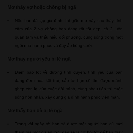
Mơ thấy vợ hoặc chồng bị ngã
Nếu bạn đã lập gia đình, thì giấc mơ này cho thấy tình
cảm của 2 vợ chồng bạn đang rất tốt đẹp, cả 2 luôn
quan tâm và thấu hiểu đối phương, cùng sống trong một
ngôi nhà hạnh phúc và đầy ắp tiếng cười.
Mơ thấy người yêu bị té ngã
Điềm báo tốt về đường tình duyên, tình yêu của bạn
đang đơm hoa kết trái, sắp tới bạn sẽ tìm được mảnh
ghép còn lại của cuộc đời mình, cùng nhau tiến tới cuộc
sống hôn nhân, xây dựng gia đình hạnh phúc viên mãn.
Mơ thấy bạn bè bị té ngã
Trong vài ngày tới bạn sẽ được một người bạn cũ mời
tham gia một dự án lớn, đây sẽ là cơ hội tốt để bạn thay