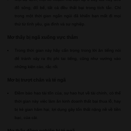
đổ sông, đổ bể, tất cả đều thất bại trong tích tắc. Chỉ
trong một thời gian ngắn ngủi đã khiến bạn mất đi mọi
thứ từ tình yêu, gia đình và sự nghiệp.
Mơ thấy bị ngã xuống vực thẳm
Trong thời gian này hãy cẩn trọng trong lời ăn tiếng nói
để tránh xảy ra thị phi tai tiếng, cũng như vướng vào
những kiện cáo, rắc rối.
Mơ bị trượt chân và té ngã
Điềm báo hao tài tốn của, sự hao hụt về tài chính, có thể
thời gian này việc làm ăn kinh doanh thất bại thua lỗ, hay
bị kẻ gian hãm hại, lợi dụng gây tổn thất nặng nề về tiền
bạc, của cải.
Mơ thấy đồng nghiệp bị té ngã