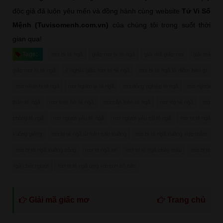
độc giả đã luôn yêu mến và đồng hành cùng website
Tử Vi Số
Mệnh (Tuvisomenh.com.vn)
của chúng tôi trong suốt thời
gian qua!
Tags:
mơ bị té ngã
giấc mơ bị té ngã
giải mã giấc mơ
giải mã
giấc mơ bị té ngã
ý nghĩa giấc mơ bị té ngã
mơ bị té ngã là điềm báo gì
mơ mình bị té ngã
mơ người lạ té ngã
mơ đồng nghiệp té ngã
mơ người
thân té ngã
mơ bạn bè té ngã
mơ cấp trên té ngã
mơ vợ té ngã
mơ
chồng té ngã
mơ người yêu té ngã
mơ người yêu cũ té ngã
mơ bị té ngã
xuống giếng
mơ bị té ngã từ trên cao xuống
mơ bị té ngã xuống vực thẳm
mơ bị té ngã xuống sông
mơ bị ngã xe
mơ bị té ngã chảy máu
mơ bị té
ngã chết người
mơ bị té ngã ứng với con số nào
Giải mã giấc mơ
Trang chủ