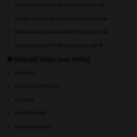
Giải mã giấc mơ bị điện giật và con số may mắn
Mơ thấy voi là điềm báo gì và ứng với con số nào
Giải mã giấc mơ thấy quả mít và con số may mắn
Giải mã giấc mơ bị chó cắn và con số may mắn
{Bài viết được xem nhiều}
Bói tình yêu
Con số may mắn hôm nay
Lá số tử vi
Bói bài hàng ngày
Hôm nay tốt hay xấu