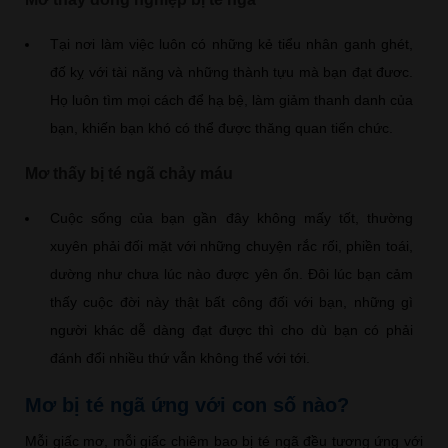
Tại nơi làm việc luôn có những kẻ tiểu nhân ganh ghét,
đố kỵ với tài năng và những thành tựu mà bạn đạt đươc.
Họ luôn tìm mọi cách để hạ bệ, làm giảm thanh danh của
bạn, khiến bạn khó có thể được thăng quan tiến chức.
Mơ thấy bị té ngã chảy máu
Cuộc sống của bạn gần đây không mấy tốt, thường
xuyên phải đối mặt với những chuyện rắc rối, phiền toái,
dường như chưa lúc nào được yên ổn. Đôi lúc bạn cảm
thấy cuộc đời này thật bất công đối với bạn, những gì
người khác dễ dàng đạt được thì cho dù bạn có phải
đánh đổi nhiều thứ vẫn không thể với tới.
Mơ bị té ngã ứng với con số nào?
Mỗi giấc mơ, mỗi giấc chiêm bao bị té ngã đều tương ứng với