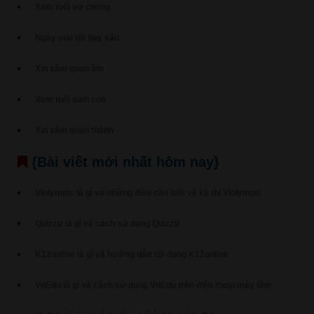
Xem tuổi vợ chồng
Ngày mai tốt hay xấu
Xin xăm quan âm
Xem tuổi sinh con
Xin xăm quan thánh
{Bài viết mới nhất hôm nay}
Violympic là gì và những điều cần biết về kỳ thi Violympic
Quizziz là gì và cách sử dụng Quizziz
K12online là gì và hướng dẫn sử dụng K12online
VnEdu là gì và cách sử dụng VnEdu trên điện thoại máy tính