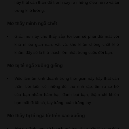
hãy thật cẩn thận để tránh xảy ra những điều rủi ro và tai
ương khó lường.
Mơ thấy mình ngã chết
Giấc mơ này cho thấy sắp tới bạn sẽ phải đối mặt với
khá nhiều gian nan, vất vả, khó khăn chồng chất khó
khăn, đây sẽ là thử thách lớn nhất trong cuộc đời bạn.
Mơ bị té ngã xuống giếng
Việc làm ăn kinh doanh trong thời gian này hãy thật cẩn
thận, bởi luôn có những đối thủ rình rập, tìm ra sơ hở
của bạn nhằm hãm hại, đánh bại bạn, thậm chí khiến
bạn mất đi tất cả, tay trắng hoàn trắng tay.
Mơ thấy bị té ngã từ trên cao xuống
Mọi dự định, mọi kế hoạch mà bạn ấp ủ bấy lâu nay đều