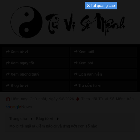
Tắt quảng cáo
Xem tử vi
Xem tuổi
Xem ngày tốt
Xem bói
Xem phong thuỷ
Lịch vạn niên
Blog tử vi
Tra cứu tử vi
Hôm nay: Chủ nhật, Ngày 9/8/2026
Theo dõi Tử Vi Số Mệnh trên
Trang chủ
Blog tử vi
Mơ bị té ngã là điềm báo gì và ứng với con số nào