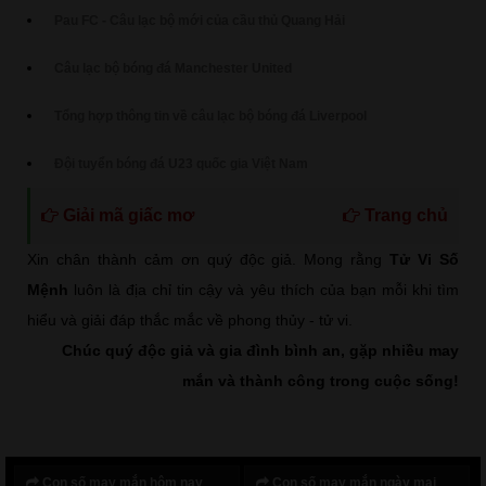
Pau FC - Câu lạc bộ mới của cầu thủ Quang Hải
Câu lạc bộ bóng đá Manchester United
Tổng hợp thông tin về câu lạc bộ bóng đá Liverpool
Đội tuyển bóng đá U23 quốc gia Việt Nam
Giải mã giấc mơ
Trang chủ
Xin chân thành cảm ơn quý độc giả. Mong rằng
Tử Vi Số
Mệnh
luôn là địa chỉ tin cậy và yêu thích của bạn mỗi khi tìm
hiểu và giải đáp thắc mắc về phong thủy - tử vi.
Chúc quý độc giả và gia đình bình an, gặp nhiều may
mắn và thành công trong cuộc sống!
Con số may mắn hôm nay
Con số may mắn ngày mai