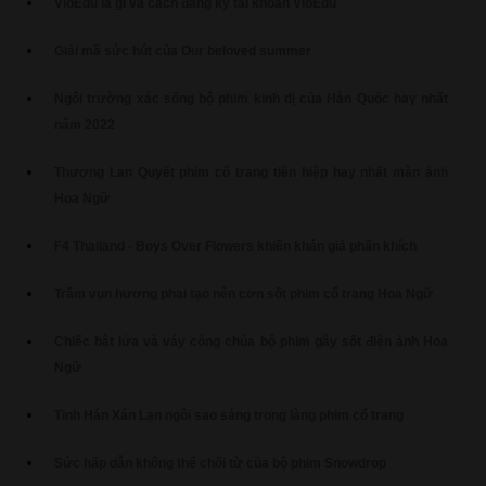
VioEdu là gì và cách đăng ký tài khoản VioEdu
Giải mã sức hút của Our beloved summer
Ngôi trường xác sống bộ phim kinh dị của Hàn Quốc hay nhất
năm 2022
Thương Lan Quyết phim cổ trang tiên hiệp hay nhất màn ảnh
Hoa Ngữ
F4 Thailand - Boys Over Flowers khiến khán giả phấn khích
Trầm vụn hương phai tạo nên cơn sốt phim cổ trang Hoa Ngữ
Chiếc bật lửa và váy công chúa bộ phim gây sốt điện ảnh Hoa
Ngữ
Tinh Hán Xán Lạn ngôi sao sáng trong làng phim cổ trang
Sức hấp dẫn không thể chối từ của bộ phim Snowdrop