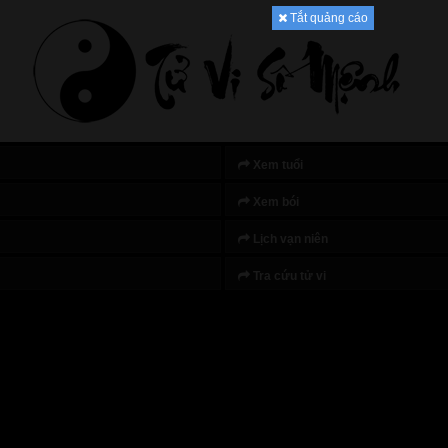
Tắt quảng cáo
Xem tuổi
Xem bói
Lịch vạn niên
Tra cứu tử vi