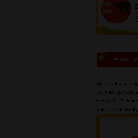
MỤC LỤC 
Việc tính thời gian 
Tuy nhiên giờ Sửu là
Đây là vấn đề đang đ
website
Tử Vi Số M