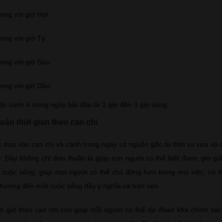
ng với giờ Hợi.
ng với giờ Tý.
ơng với giờ Sửu.
ơng với giờ Dần.
ộc canh 4 trong ngày bắt đầu từ 1 giờ đến 3 giờ sáng.
toán thời gian theo can chi
c dựa vào can chi và canh trong ngày có nguồn gốc từ thời xa xưa và 
. Đây không chỉ đơn thuần là giúp con người có thể biết được giờ giấ
 cuộc sống, giúp mọi người có thể chủ động hơn trong mọi việc, có th
 hướng đến một cuộc sống đầy ý nghĩa và trọn vẹn.
 giờ theo can chi còn giúp mỗi người có thể dự đoán khá chính xác 