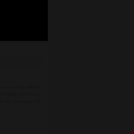
xa xưa khi chưa xuất hiện
xưa bằng 2 giờ hiện tại.
ờ thứ 2 trong ngày. Giờ