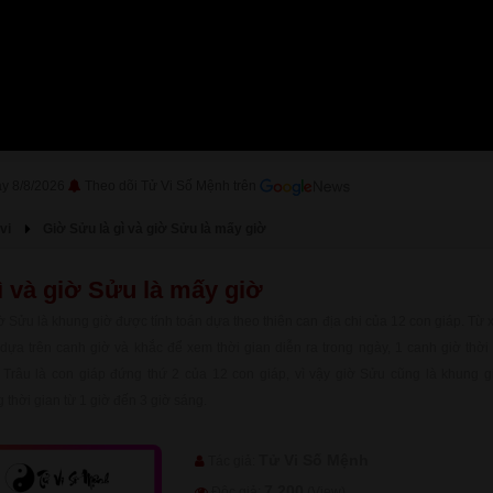
ày 8/8/2026
Theo dõi Tử Vi Số Mệnh trên
vi
Giờ Sửu là gì và giờ Sửu là mấy giờ
ì và giờ Sửu là mấy giờ
Sửu là khung giờ được tính toán dựa theo thiên can địa chi của 12 con giáp. Từ 
dựa trên canh giờ và khắc để xem thời gian diễn ra trong ngày, 1 canh giờ thời 
 Trâu là con giáp đứng thứ 2 của 12 con giáp, vì vậy giờ Sửu cũng là khung gi
 thời gian từ 1 giờ đến 3 giờ sáng.
Tử Vi Số Mệnh
Tác giả:
7,200
Độc giả:
(View)