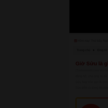
Hôm nay: Thứ bảy, Ng
Trang chủ
Blog tử 
Giờ Sửu là g
(Tuvisomenh.com.vn) Giờ 
đồng hồ, cha ông ta đã 
Sửu hay còn gọi là con
Sửu diễn ra trong khoảng