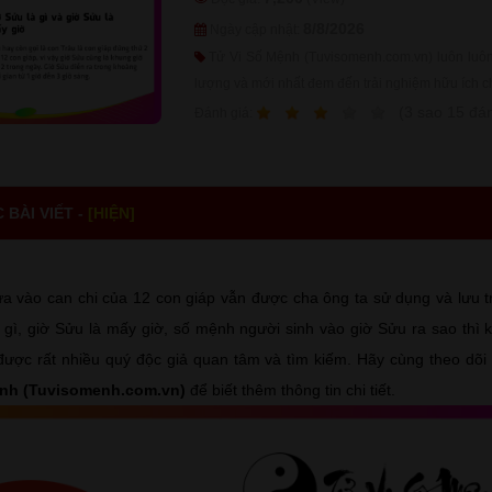
8/8/2026
Ngày cập nhật:
Tử Vi Số Mệnh (Tuvisomenh.com.vn) luôn luôn 
lượng và mới nhất đem đến trải nghiệm hữu ích c
1
2
3
4
5
(
3
sao
15
đán
Ðánh giá:
BÀI VIẾT -
[HIỆN]
dựa vào can chi của 12 con giáp vẫn được cha ông ta sử dụng và lưu t
 gì, giờ Sửu là mấy giờ, số mệnh người sinh vào giờ Sửu ra sao thì 
ược rất nhiều quý độc giả quan tâm và tìm kiếm. Hãy cùng theo dõi 
ệnh (Tuvisomenh.com.vn)
để biết thêm thông tin chi tiết.