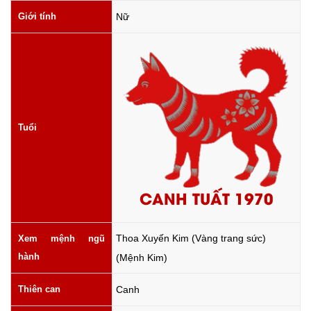
Giới tính
Nữ
Tuổi
CANH TUẤT 1970
Thoa Xuyến Kim (Vàng trang sức)
Xem mệnh ngũ
hành
(Mệnh Kim)
Thiên can
Canh