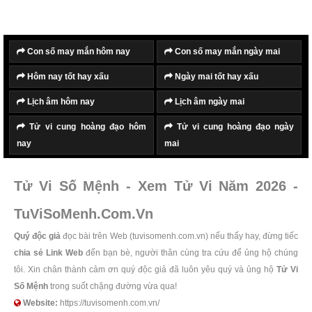
Con số may mắn hôm nay
Con số may mắn ngày mai
Hôm nay tốt hay xấu
Ngày mai tốt hay xấu
Lịch âm hôm nay
Lịch âm ngày mai
Tử vi cung hoàng đạo hôm
Tử vi cung hoàng đạo ngày
nay
mai
Tử Vi Số Mệnh - Xem Tử Vi Năm 2026 -
TuViSoMenh.Com.Vn
Quý độc giả
đọc bài trên Web (tuvisomenh.com.vn) nếu thấy hay, đừng tiếc
chia sẻ Link Web
đến bạn bè, người thân cùng tra cứu để ủng hộ chúng
tôi. Xin chân thành cảm ơn quý độc giả đã luôn yêu quý và ủng hộ
Tử Vi
Số Mệnh
trong suốt chặng đường vừa qua!
Website:
https://tuvisomenh.com.vn/